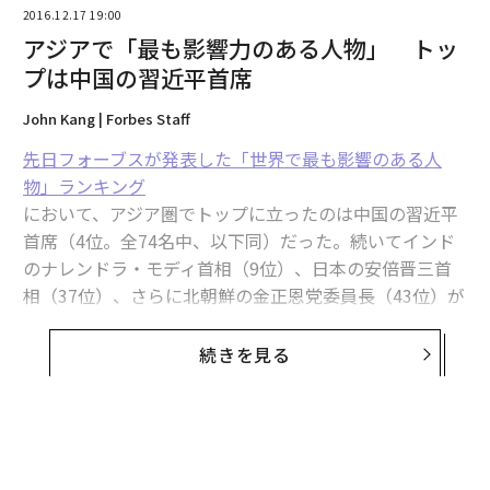
2016.12.17 19:00
アジアで「最も影響力のある人物」 トッ
プは中国の習近平首席
John Kang | Forbes Staff
先日フォーブスが発表した「世界で最も影響のある人
物」ランキング
において、アジア圏でトップに立ったのは中国の習近平
首席（4位。全74名中、以下同）だった。続いてインド
のナレンドラ・モディ首相（9位）、日本の安倍晋三首
相（37位）、さらに北朝鮮の金正恩党委員長（43位）が
上位50人に入った。
続きを見る
強硬発言で話題を振りまくフィリピンのロドリゴ・ドゥ
テルテ大統領も、70位でランキングにすべり込んだ。イ
ンドネシアのジョコ・ウィドド大統領と台湾の蔡英文総
統は圏外だった。