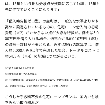
は、13年という損益分岐点が残額に応じて14年、15年と
先に伸びていくことになります」
「借入時負担ゼロ型」の金利は、一般的な水準よりやや
高めに設定されているものの、住宅ローン借入時の初期
費用（※2）がかからない点が大きな特徴だ。例えば5,0
00万円を借り入れる場合、通常かかる約110万円（※3）
の取扱手数料が不要となる。みずほ銀行の試算では、借
入額5,000万円を5年で完済した場合、トータルコストは
約64万円（※4）の削減につながるという。
※2 借入金額の2.2％が主流
※3 変動金利 年1.275%の場合
※4 当初期間35年、返済方法：元金均等返済で、変動金利 年1.475%の借入時負担ゼロ型
と、変動金利 年1.275%の通常の住宅ローンを比較した場合
こうした手数料不要の住宅ローンプランは、国内でも類
をみない取り組みだ。