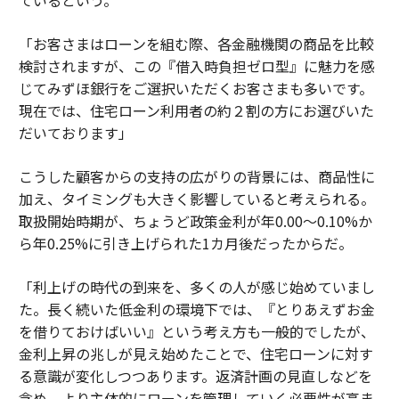
ているという。
「お客さまはローンを組む際、各金融機関の商品を比較
検討されますが、この『借入時負担ゼロ型』に魅力を感
じてみずほ銀行をご選択いただくお客さまも多いです。
現在では、住宅ローン利用者の約２割の方にお選びいた
だいております」
こうした顧客からの支持の広がりの背景には、商品性に
加え、タイミングも大きく影響していると考えられる。
取扱開始時期が、ちょうど政策金利が年0.00〜0.10%か
ら年0.25%に引き上げられた1カ月後だったからだ。
「利上げの時代の到来を、多くの人が感じ始めていまし
た。長く続いた低金利の環境下では、『とりあえずお金
を借りておけばいい』という考え方も一般的でしたが、
金利上昇の兆しが見え始めたことで、住宅ローンに対す
る意識が変化しつつあります。返済計画の見直しなどを
含め、より主体的にローンを管理していく必要性が高ま