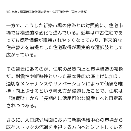
※1 出典：建築着工統計調査報告・令和7年計分（国土交通省）
一方で、こうした新築市場の停滞とは対照的に、住宅市
場では構造的な変化も進んでいる。近年は中古住宅であ
っても資産価値が維持されやすくなっており、将来的な
住み替えを前提とした住宅取得が現実的な選択肢として
広がっている。
その背景にあるのが、住宅の品質向上と市場構造の転換
だ。耐震性や断熱性といった基本性能の底上げに加え、
適切なメンテナンスやリノベーションによって価値を維
持・向上させるという考え方が浸透したことで、住宅は
「消費財」から「長期的に活用可能な資産」へと再定義
されつつある。
さらに、人口減少局面において新築供給中心の市場から
既存ストックの流通を重視する方向へとシフトしている