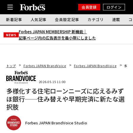
会員登録
ログイン
新着記事
人気記事
会員限定記事
カテゴリ
連載
コ
Forbes JAPAN MEMBERSHIP 新機能｜
NEWS
記事ページ内の広告表示を最小限にしました
トップ
Forbes JAPAN BrandVoice
Forbes JAPAN BrandVoice
多様
2026.05.15 11:00
多様化する住宅ローンニーズに応えるみず
ほ銀行──住み替えや早期完済に新たな選
択肢
Forbes JAPAN BrandVoice Studio