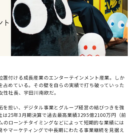
位置付ける成長産業のエンターテインメント産業。しか
を占めている。その壁を自らの実績で打ち破っていった
女性社長、宇田川南欧だ。
拓を担い、デジタル事業とグループ経営の結びつきを強
は25年3月期決算で過去最高業績3295億2100万円（前
ームのローンチタイミングなどによって短期的な業績には
開発やマーケティングで中長期にわたる事業継続を見据え