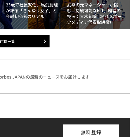
23歳で社長就任、馬渕友理
武尊の元マネージャーが挑
が語る「きんゆう女子」と
む「持続可能なK-1」経営の
金融初心者のリアル
技法：大木知葉（M-1スポー
ツメディア代表取締役）
連載一覧
Forbes JAPANの最新のニュースをお届けします
無料登録