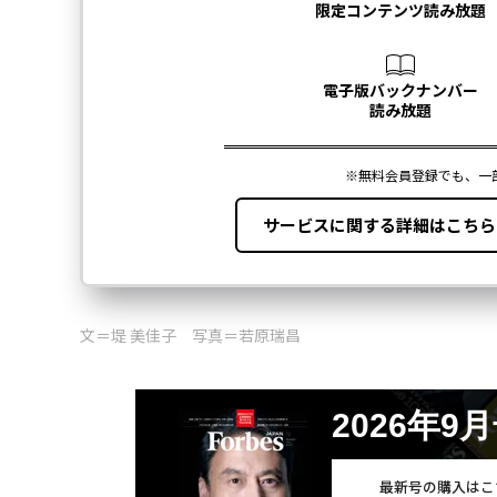
文＝堤 美佳子 写真＝若原瑞昌
2026年9
最新号の購入はこ