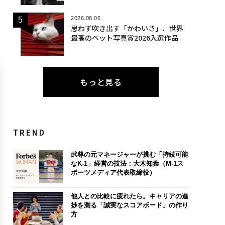
2026.08.06
思わず吹き出す「かわいさ」、世界
最高のペット写真賞2026入選作品
もっと見る
TREND
武尊の元マネージャーが挑む「持続可能
なK-1」経営の技法：大木知葉（M-1ス
ポーツメディア代表取締役）
他人との比較に疲れたら。キャリアの進
捗を測る「誠実なスコアボード」の作り
方