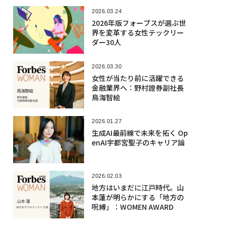
2026.03.24
2026年版フォーブスが選ぶ世
界を変革する女性テックリー
ダー30人
2026.03.30
女性が当たり前に活躍できる
金融業界へ：野村證券副社長
鳥海智絵
2026.01.27
生成AI最前線で未来を拓く Op
enAI宇都宮聖子のキャリア論
2026.02.03
地方はいまだに江戸時代。山
本蓮が明らかにする「地方の
呪縛」：WOMEN AWARD