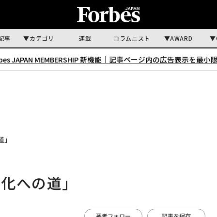
記事
カテゴリ
連載
コラムニスト
AWARD
rbes JAPAN MEMBERSHIP 新機能｜
記事ページ内の広告表示を最小
道」
ル化への道」
著者フォロー
記事を保存