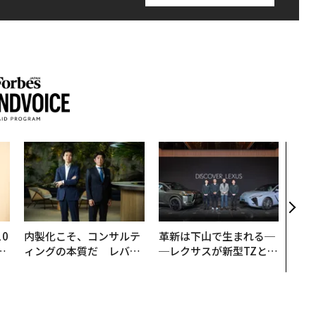
“泊
パシ
本の
編）
0
内製化こそ、コンサルテ
革新は下山で生まれる─
─
ィングの本質だ レバレ
─レクサスが新型TZとE
型
ジーズが実践する、次世
Sに込めた「DISCOVE
代ファームの全貌
R」の哲学