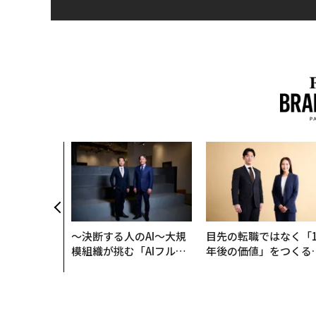
〜決断する人のAI〜大規
目先の転職ではなく「1
模組織が挑む「AIフル実
年後の価値」をつくる
装」“使う”企業から“動
─アサインの長期伴走
く”企業へ【NTTドコモ
支援とは
ビジネス×PwC】