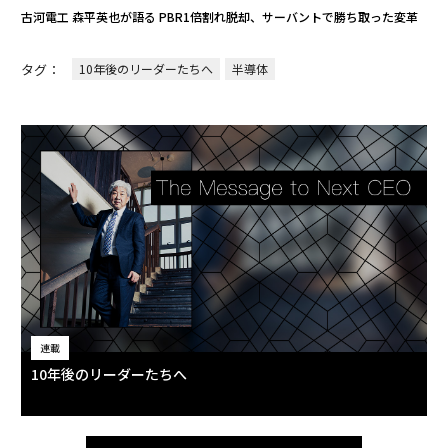
古河電工 森平英也が語る PBR1倍割れ脱却、サーバントで勝ち取った変革
タグ：
10年後のリーダーたちへ
半導体
連載
10年後のリーダーたちへ