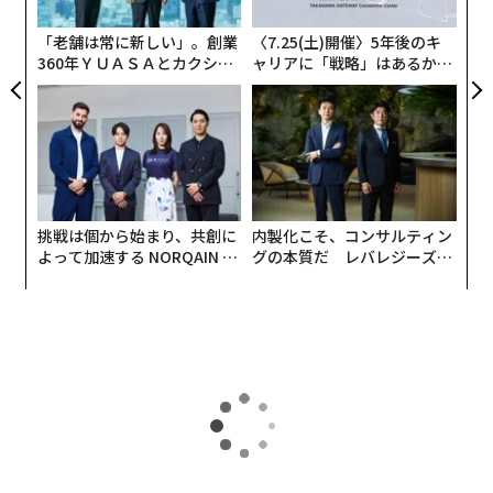
無
防
「老舗は常に新しい」。創業
〈7.25(土)開催〉5年後のキ
360年ＹＵＡＳＡとカクシン
ャリアに「戦略」はあるか。
CEO田尻望が語る、AIを超え
トップエグゼクティブのキャ
る人の価値
リアに触れる1日│CAREER S
UMMIT 2026
挑戦は個から始まり、共創に
内製化こそ、コンサルティン
よって加速する NORQAIN JA
グの本質だ レバレジーズが
PAN 特別座談会
実践する、次世代ファームの
全貌