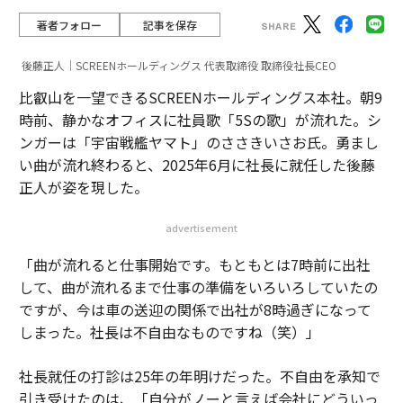
著者フォロー
記事を保存
後藤正人｜SCREENホールディングス 代表取締役 取締役社長CEO
比叡山を一望できるSCREENホールディングス本社。朝9
時前、静かなオフィスに社員歌「5Sの歌」が流れた。シ
ンガーは「宇宙戦艦ヤマト」のささきいさお氏。勇まし
い曲が流れ終わると、2025年6月に社長に就任した後藤
正人が姿を現した。
advertisement
「曲が流れると仕事開始です。もともとは7時前に出社
して、曲が流れるまで仕事の準備をいろいろしていたの
ですが、今は車の送迎の関係で出社が8時過ぎになって
しまった。社長は不自由なものですね（笑）」
社長就任の打診は25年の年明けだった。不自由を承知で
引き受けたのは、「自分がノーと言えば会社にどういっ