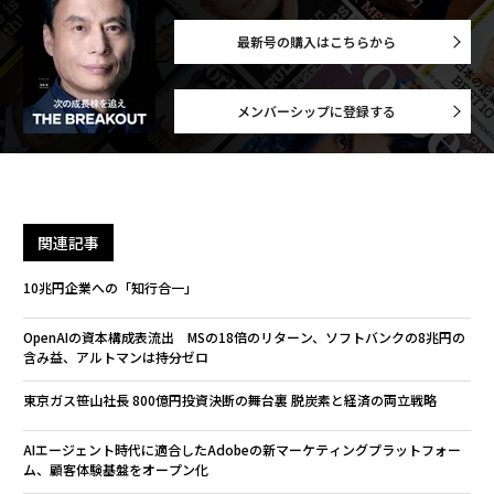
最新号の購入はこちらから
メンバーシップに登録する
関連記事
10兆円企業への「知行合一」
OpenAIの資本構成表流出 MSの18倍のリターン、ソフトバンクの8兆円の
含み益、アルトマンは持分ゼロ
東京ガス笹山社長 800億円投資決断の舞台裏 脱炭素と経済の両立戦略
AIエージェント時代に適合したAdobeの新マーケティングプラットフォー
ム、顧客体験基盤をオープン化