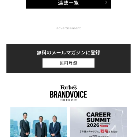
連載一覧
advertisement
無料のメールマガジンに登録
無料登録
るか
A
、く
顧客
pa
パ
な
技