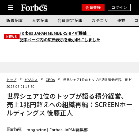
会員登録
ログイン
新着記事
人気記事
会員限定記事
カテゴリ
連載
コ
Forbes JAPAN MEMBERSHIP 新機能｜
NEWS
記事ページ内の広告表示を最小限にしました
トップ
ビジネス
CEOs
世界シェア1位のトップが語る積分経営、売上1兆円
2026.05.01 13:30
世界シェア1位のトップが語る積分経営、
売上1兆円超えへの組織再編：SCREENホー
ルディングス 後藤正人
magazine | Forbes JAPAN編集部