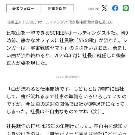
著者フォロー
記事を保存
後藤正人｜SCREENホールディングス 代表取締役 取締役社長CEO
比叡山を一望できるSCREENホールディングス本社。朝9
時前、静かなオフィスに社員歌「5Sの歌」が流れた。シ
ンガーは「宇宙戦艦ヤマト」のささきいさお氏。勇まし
い曲が流れ終わると、2025年6月に社長に就任した後藤
正人が姿を現した。
advertisement
「曲が流れると仕事開始です。もともとは7時前に出社
して、曲が流れるまで仕事の準備をいろいろしていたの
ですが、今は車の送迎の関係で出社が8時過ぎになって
しまった。社長は不自由なものですね（笑）」
社長就任の打診は25年の年明けだった。不自由を承知で
引き受けたのは、「自分がノーと言えば会社にどういっ