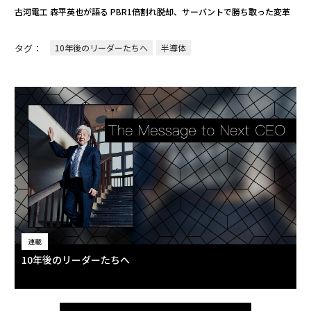
古河電工 森平英也が語る PBR1倍割れ脱却、サーバントで勝ち取った変革
タグ：
10年後のリーダーたちへ
半導体
連載
10年後のリーダーたちへ