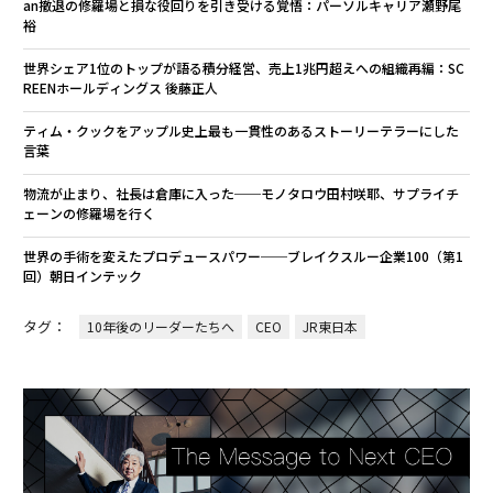
an撤退の修羅場と損な役回りを引き受ける覚悟：パーソルキャリア瀬野尾
裕
世界シェア1位のトップが語る積分経営、売上1兆円超えへの組織再編：SC
REENホールディングス 後藤正人
ティム・クックをアップル史上最も一貫性のあるストーリーテラーにした
言葉
物流が止まり、社長は倉庫に入った──モノタロウ田村咲耶、サプライチ
ェーンの修羅場を行く
世界の手術を変えたプロデュースパワー──ブレイクスルー企業100（第1
回）朝日インテック
タグ：
10年後のリーダーたちへ
CEO
JR東日本