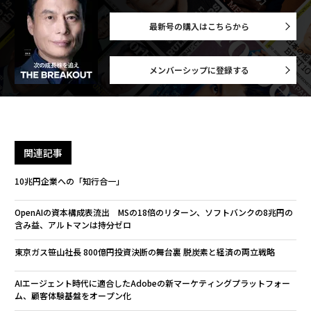
最新号の購入はこちらから
メンバーシップに登録する
関連記事
10兆円企業への「知行合一」
OpenAIの資本構成表流出 MSの18倍のリターン、ソフトバンクの8兆円の
含み益、アルトマンは持分ゼロ
東京ガス笹山社長 800億円投資決断の舞台裏 脱炭素と経済の両立戦略
AIエージェント時代に適合したAdobeの新マーケティングプラットフォー
ム、顧客体験基盤をオープン化