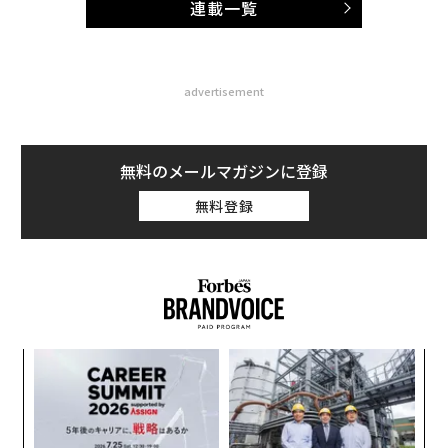
連載一覧
advertisement
無料のメールマガジンに登録
無料登録
パ
技
無
「
防
左右