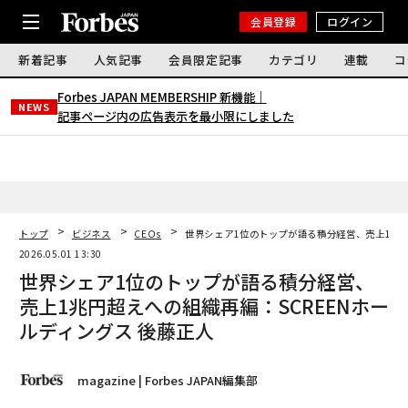
会員登録
ログイン
新着記事
人気記事
会員限定記事
カテゴリ
連載
コ
Forbes JAPAN MEMBERSHIP 新機能｜
NEWS
記事ページ内の広告表示を最小限にしました
トップ
ビジネス
CEOs
世界シェア1位のトップが語る積分経営、売上1兆円
2026.05.01 13:30
世界シェア1位のトップが語る積分経営、
売上1兆円超えへの組織再編：SCREENホー
ルディングス 後藤正人
magazine | Forbes JAPAN編集部