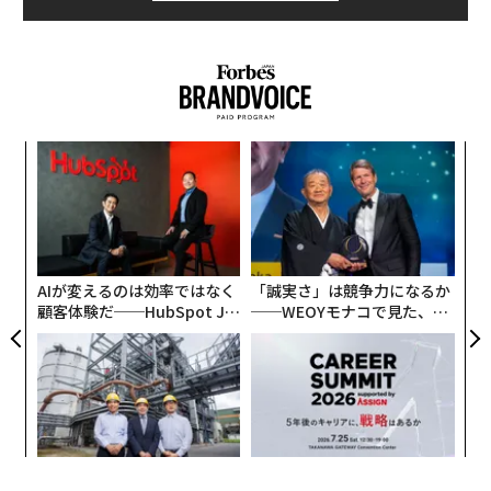
〜
織
う
革
T
ク
た「
AIが変えるのは効率ではなく
「誠実さ」は競争力になるか
顧客体験だ──HubSpot Ja
──WEOYモナコで見た、く
panが語る「Grow Better」
ら寿司の経営哲学
な組織のつくり方
なぜ“眠っていた環境技
〈7.25(土)開催〉5年後のキ