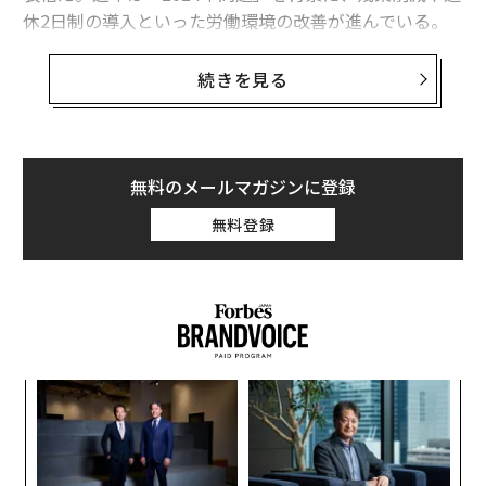
休2日制の導入といった労働環境の改善が進んでいる。
しかし、こうした将来性の高さやポジティブな変化は、
次世代を担う若者たちには届いていないようだ。
続きを見る
UZUZホールディングスがZ世代を対象に実施した調査に
よると、ブルーカラー職種全般に対し、6割以上が「条
件や職種を問わず、選択肢として検討すらしない」と回
無料のメールマガジンに登録
答している。若年層における根強い敬遠傾向が、改めて
無料登録
浮き彫りとなった形だ。
内
グ
実
目
全
の