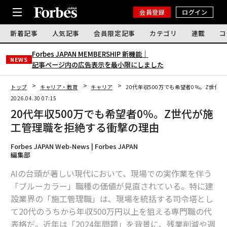
会員登録
ログイン
新着記事
人気記事
会員限定記事
カテゴリ
連載
コ
Forbes JAPAN MEMBERSHIP 新機能｜
NEWS
記事ページ内の広告表示を最小限にしました
トップ
キャリア・教育
キャリア
20代年収500万でも希望者0％。Z世代
2026.04.30 07:15
20代年収500万でも希望者0％。Z世代が施
工管理職を拒絶する衝撃の理由
Forbes JAPAN Web-News | Forbes JAPAN
編集部
AIの台頭が著しい現代において、現場での実作業を伴う
「ブルーカラー」職種の価値が見直されている。特に建
設業界の「施工管理職」は、現場を統括する司令塔とし
て20代のうちから年収500万円以上を狙える専門職の代
表格だ。近年は「2024年問題」を背景に、残業削減や週