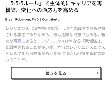
「5-5-5ルール」で主体的にキャリアを再
構築、変化への適応力を高める
Bryan Robinson, Ph.D. | Contributor
レジリエンス（精神的回復力）は現代の職場で最も称賛
こうしたギャップの背景には、業界の現状に対する認識
される美徳でありながら、最も危険な幻想でもある。新
不足がありそうだ。施工管理職という名称自体の認知度
たな
研究
によると、レジリエンスは単なる「我慢強さ」
は約7割に達しているが、労働環境の改善といった「ポ
と誤解されることが多いが、本当のレジリエンスとはス
ジティブな状況変化」を認知している割合は約2割に留
トレスフルな出来事があった後に適応し回復する脳の能
まっている。現場の「ホワイト化」が進んでいる事実
力のことだ。
が、ターゲットとなる求職者に十分伝わっていないのが
実情だ。
もっと頑張れ、もっと遅くまで働け、気合いで乗り切
続きを見る
れ、といった古いレジリエンスの定義はもはや通用しな
若者の建設業・現場職離れがこのまま進めば、単なる企
くなっている。かつては名誉の証と見なされていたこう
業の「人手不足」では済まされない。老朽化したインフ
した定義は燃え尽き（バーンアウト）や曖昧な境界、成
ラの維持が困難になり、災害時の復旧も滞る「インフラ
果の低下につながることが多い。2026年、科学者たちは
崩壊」の危機に直面する可能性がある。近い将来、予算
レジリエンスを新たに定義し直している。それはいかな
はあっても現場を担う人材が不在のために社会基盤が維
る犠牲を払っても耐え抜くことではなく、知的なエネル
持できなくなるという、最悪のシナリオも現実味を帯び