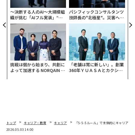
ン
〜決断する人のAI〜大規模組
パシフィックコンサルタンツ
織が挑む「AIフル実装」“使
技師長の"北極星"。災害への
う”企業から“動く”企業へ【N
無力感を乗り越え見つけた、
TTドコモビジネス×PwC】
防災一筋20年の答え
中でも注目は「施工管理職」が20代で年収500万円を目
指せるという比較的好条件を提示しても、同職を「希望
する」と答えたZ世代は0%という結果だったことだ。一
方で「希望しない」との回答は75.7%に上り、給与アッ
プという直接的なメリットだけでは覆せない、心理的な
挑戦は個から始まり、共創に
「老舗は常に新しい」。創業
抵抗感の強さがうかがえる。
よって加速する NORQAIN JA
360年ＹＵＡＳＡとカクシン
PAN 特別座談会
CEO田尻望が語る、AIを超え
る人の価値
トップ
キャリア・教育
キャリア
「5-5-5ルール」で主体的にキャリアを
2026.05.03 14:00