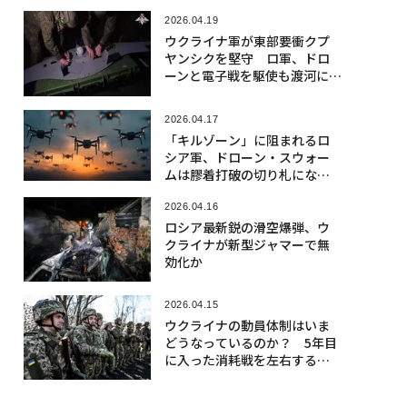
2026.04.19
ウクライナ軍が東部要衝クプ
ヤンシクを堅守 ロ軍、ドロ
ーンと電子戦を駆使も渡河に
苦戦
2026.04.17
「キルゾーン」に阻まれるロ
シア軍、ドローン・スウォー
ムは膠着打破の切り札になる
のか
2026.04.16
ロシア最新鋭の滑空爆弾、ウ
クライナが新型ジャマーで無
効化か
2026.04.15
ウクライナの動員体制はいま
どうなっているのか？ 5年目
に入った消耗戦を左右するマ
ンパワー問題