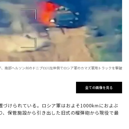
）が、南部ヘルソン州のドニプロ川左岸側でロシア軍のカマズ軍用トラックを撃破
全ての画像を見る
づけられている。ロシア軍はおよそ1000kmにおよぶ
り、保管施設から引き出した旧式の榴弾砲から現役で最
。