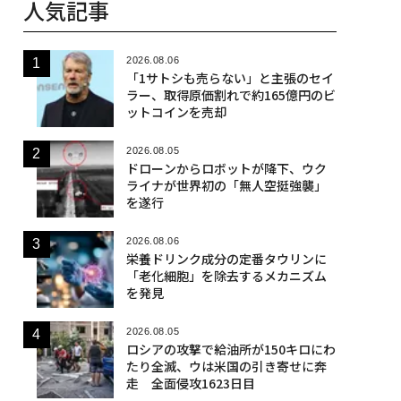
人気記事
2026.08.06
「1サトシも売らない」と主張のセイ
ラー、取得原価割れで約165億円のビ
ットコインを売却
2026.08.05
ドローンからロボットが降下、ウク
ライナが世界初の「無人空挺強襲」
を遂行
2026.08.06
栄養ドリンク成分の定番タウリンに
「老化細胞」を除去するメカニズム
を発見
2026.08.05
ロシアの攻撃で給油所が150キロにわ
たり全滅、ウは米国の引き寄せに奔
走 全面侵攻1623日目