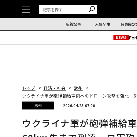
新着記事
人気記事
会員限定
Fo
NEWS
トップ
経済・社会
欧州
ウクライナ軍が砲弾補給車両へのドローン攻撃を強化 6
欧州
2026.04.23 07:00
ウクライナ軍が砲弾補給