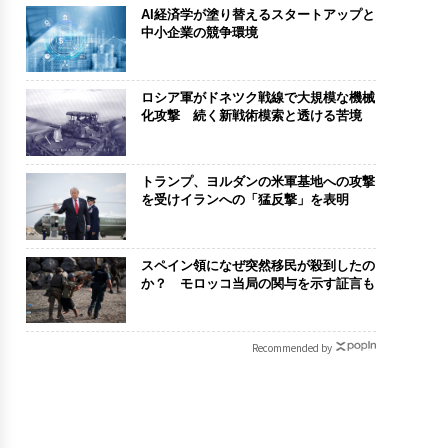
AI経済学が塗り替えるスタートアップと
中小企業の競争環境
ロシア軍がドネツク戦線で大規模な機械
化攻撃 続く新戦術模索と透ける苦境
トランプ、ヨルダンの米軍基地への攻撃
を受けイランへの「猛反撃」を表明
スペイン領になぜ突然移民が殺到したの
か？ モロッコ当局の関与を示す証言も
Recommended by