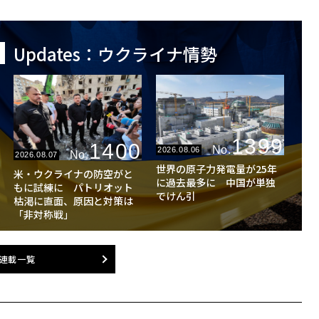
Updates：ウクライナ情勢
1399
1400
No.
2026.08.06
No.
2026.08.07
世界の原子力発電量が25年
米・ウクライナの防空がと
に過去最多に 中国が単独
もに試練に パトリオット
でけん引
枯渇に直面、原因と対策は
「非対称戦」
連載一覧