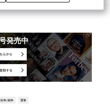
月号発売中
ちらから
登録する
紛争/戦争
軍事