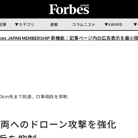
記事
カテゴリ
連載
コラムニスト
AWARD
rbes JAPAN MEMBERSHIP 新機能｜
記事ページ内の広告表示を最小
0km先まで到達、ロ軍砲兵を抑制
車両へのドローン攻撃を強化