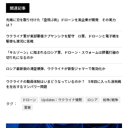
関連記事
先端に刃を取り付けた「空飛ぶ剣」ドローンを英企業が開発 その実力
は？
ウクライナ軍が東部要衝クプヤンシクを堅守 ロ軍、ドローンと電子戦を
駆使も渡河に苦戦
「キルゾーン」に阻まれるロシア軍、ドローン・スウォームは膠着打破の
切り札になるのか
ロシア最新鋭の滑空爆弾、ウクライナが新型ジャマーで無効化か
ウクライナの動員体制はいまどうなっているのか？ 5年目に入った消耗戦
を左右するマンパワー問題
ドローン
Updates：ウクライナ情勢
ロシア
紛争/戦争
タグ：
軍事