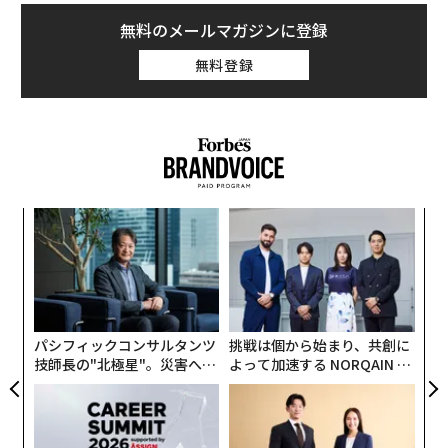
無料のメールマガジンに登録
無料登録
るか
“
、く
シ
グ
「
左右
T
日
パシフィックコンサルタンツ
挑戦は個から始まり、共創に
技師長の"北極星"。災害への
よって加速する NORQAIN JA
無力感を乗り越え見つけた、
PAN 特別座談会
防災一筋20年の答え