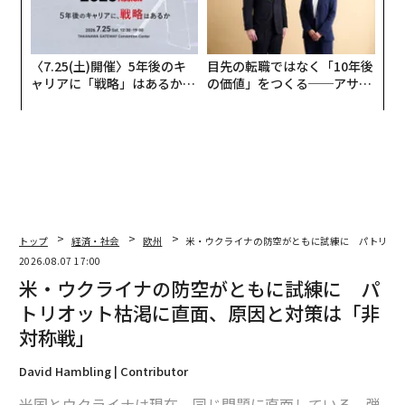
〈7.25(土)開催〉5年後のキ
目先の転職ではなく「10年後
ャリアに「戦略」はあるか。
の価値」をつくる──アサイ
トップエグゼクティブのキャ
ンの長期伴走型支援とは
リアに触れる1日│CAREER S
UMMIT 2026
トップ
経済・社会
欧州
米・ウクライナの防空がともに試練に パトリオ
2026.08.07 17:00
米・ウクライナの防空がともに試練に パ
トリオット枯渇に直面、原因と対策は「非
対称戦」
David Hambling | Contributor
米国とウクライナは現在、同じ問題に直面している。弾