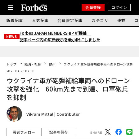
会員登録
ログイン
新着記事
人気記事
会員限定記事
カテゴリ
連載
コ
Forbes JAPAN MEMBERSHIP 新機能｜
NEWS
記事ページ内の広告表示を最小限にしました
トップ
経済・社会
欧州
ウクライナ軍が砲弾補給車両へのドローン攻撃を強
2026.04.23 07:00
ウクライナ軍が砲弾補給車両へのドローン
攻撃を強化 60km先まで到達、ロ軍砲兵
を抑制
Vikram Mittal | Contributor
著者フォロー
記事を保存