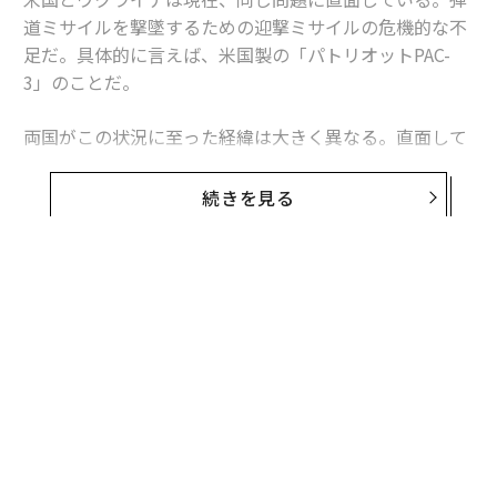
道ミサイルを撃墜するための迎撃ミサイルの危機的な不
足だ。具体的に言えば、米国製の「パトリオットPAC-
3」のことだ。
両国がこの状況に至った経緯は大きく異なる。直面して
いる課題は本質的に同じだが、模索する解決策もまた大
きく異なるものになるかもしれない。これは非対称戦、
続きを見る
つまり敵に貴重な資源をより多く消耗させる方法をめぐ
る問題であり、この分野では、相手よりも多くの資金を
投入できることを頼みにしてきた米国防総省よりも、限
られた資源で戦ってきたウクライナに分がある。
ウクライナへの長期にわたる「ミサイル攻囲」
ウクライナは4年以上にわたりロシアの空襲にさらされ
ており、それはエスカレートし続けている。攻撃は当初
は、航空機から発射される空対地ミサイル、巡航ミサイ
ル、弾道ミサイルを組み合わせたものだった。2022年9