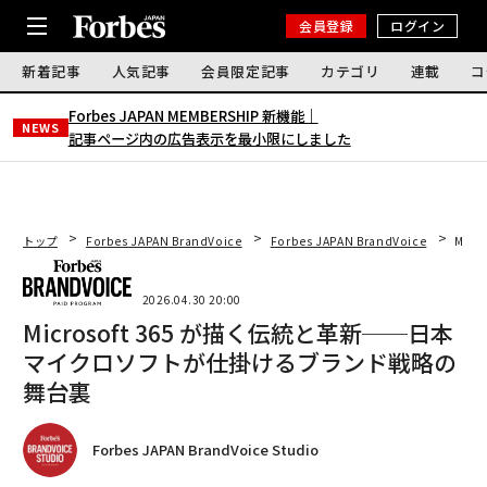
会員登録
ログイン
新着記事
人気記事
会員限定記事
カテゴリ
連載
コ
Forbes JAPAN MEMBERSHIP 新機能｜
NEWS
記事ページ内の広告表示を最小限にしました
トップ
Forbes JAPAN BrandVoice
Forbes JAPAN BrandVoice
Mic
2026.04.30 20:00
Microsoft 365 が描く伝統と革新──日本
マイクロソフトが仕掛けるブランド戦略の
舞台裏
Forbes JAPAN BrandVoice Studio