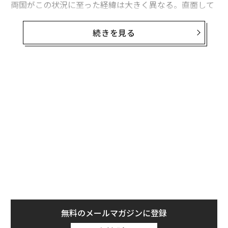
両国がこの状況に至った経緯は大きく異なる。直面して
いる課題は本質的に同じだが、模索する解決策もまた大
きく異なるものになるかもしれない。これは非対称戦、
続きを見る
つまり敵に貴重な資源をより多く消耗させる方法をめぐ
る問題であり、この分野では、相手よりも多くの資金を
投入できることを頼みにしてきた米国防総省よりも、限
られた資源で戦ってきたウクライナに分がある。
ウクライナへの長期にわたる「ミサイル攻囲」
ウクライナは4年以上にわたりロシアの空襲にさらされ
ており、それはエスカレートし続けている。攻撃は当初
は、航空機から発射される空対地ミサイル、巡航ミサイ
ル、弾道ミサイルを組み合わせたものだった。2022年9
月以降、ミサイルに加え
「シャヘド」自爆ドローン（無人機）
も投入されるよう
になった。シャヘドの飛来数は最初は1日に十機単位だ
無料のメールマガジンに登録
ったものが、そのうち百機単位になり、さらに最近は1
千機近くに達する日もあるなど、増加の一途をたどって