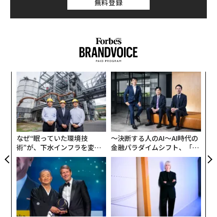
無料登録
きた。
ロシアによる7月のミサイル発射数は381発前後にのぼ
り、うち126発は弾道ミサイルだった。シャヘド型ドロ
ーンの投入数はおよそ5000機に達している。
創業
“
大きな違いは、シャヘドに関してはウクライナが
シン
オ
90％近く
を撃墜・阻止できていることだ。シャヘドは速
超え
ジ
目
度が遅く、相当数が迎撃ドローンや、機関銃や機関砲で
の
武装した機動射撃グループによって撃ち落とされてい
ン
る。それに対して、ミサイルの迎撃率は40％程度にとど
なぜ“眠っていた環境技
〜決断する人のAI〜AI時代の
まっている。現在、撃墜されているミサイルのほとんど
術”が、下水インフラを変え
金融パラダイムシフト、「超
は、巡航ミサイルや比較的速度の遅い空中発射ミサイル
たのか──産総研×月島JFE
個別化」の核心 【MUFG×ウ
アクアソリューションの10年
ェルスナビ×PwC】
が占める。
Shahed type OWA-UAS stats Jul2026 [per UA Air