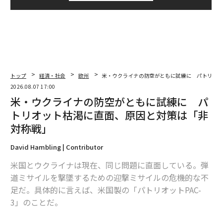
トップ
経済・社会
欧州
米・ウクライナの防空がともに試練に パトリオ
2026.08.07 17:00
米・ウクライナの防空がともに試練に パ
トリオット枯渇に直面、原因と対策は「非
対称戦」
David Hambling | Contributor
米国とウクライナは現在、同じ問題に直面している。弾
道ミサイルを撃墜するための迎撃ミサイルの危機的な不
足だ。具体的に言えば、米国製の「パトリオットPAC-
3」のことだ。