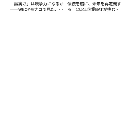
Force Reports]
「誠実さ」は競争力になるか
伝統を礎に、未来を再定義す
──WEOYモナコで見た、く
る 125年企業BATが挑むス
Total: 4951
ら寿司の経営哲学
モークレスな未来
Claimed Intercepted: 4299
Hits: 479 (652 Not Intercepted)
Interception Rate: ~87%
Median Attack: 134 drones
pic.twitter.com/Tevv4huwI8
— Shahed Tracker (@ShahedTracker)
August 3, 2026
マッハ6（時速約7400km）を超える速度
で飛翔する「イ
スカンデル」のような弾道ミサイルは、撃墜するのが格
段に難しい。8月4日から5日にかけての夜、ロシアはイ
スカンデルを
24発発射した
が、ウクライナは1発も撃ち
落とせなかった。