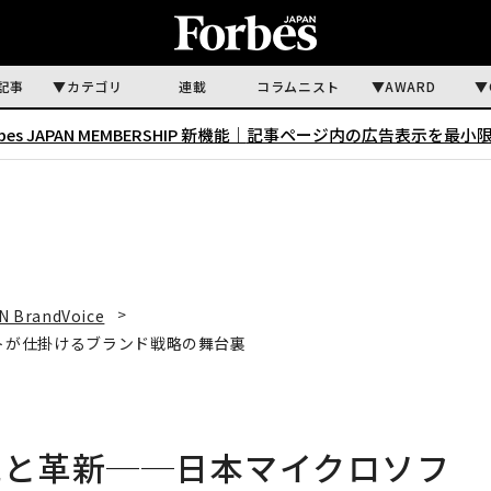
記事
カテゴリ
連載
コラムニスト
AWARD
rbes JAPAN MEMBERSHIP 新機能｜
記事ページ内の広告表示を最小
N BrandVoice
ソフトが仕掛けるブランド戦略の舞台裏
描く伝統と革新──日本マイクロソフ