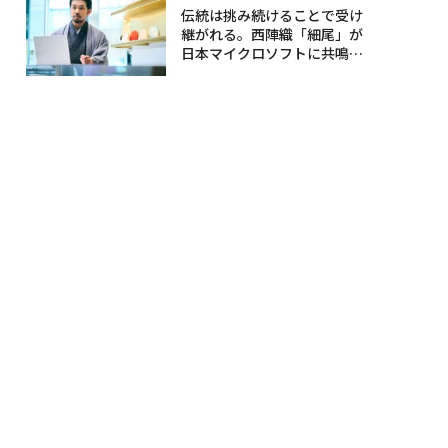
伝統は挑み続けることで受け
継がれる。西陣織「細尾」が
日本マイクロソフトに共鳴す
る理由〈後編〉