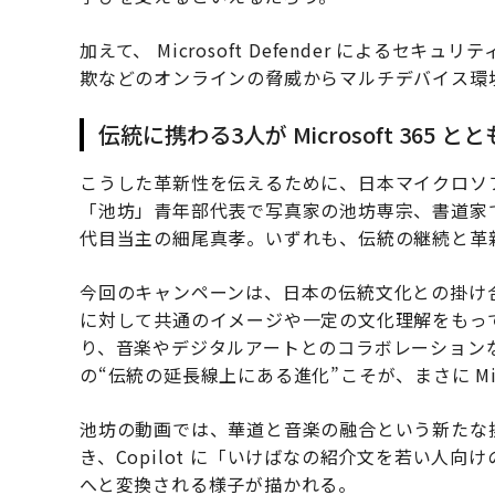
加えて、 Microsoft Defender による
欺などのオンラインの脅威からマルチデバイス環
伝統に携わる3人が Microsoft 365 
こうした革新性を伝えるために、日本マイクロソ
「池坊」青年部代表で写真家の池坊専宗、書道家でア
代目当主の細尾真孝。いずれも、伝統の継続と革
今回のキャンペーンは、日本の伝統文化との掛け
に対して共通のイメージや一定の文化理解をもっ
り、音楽やデジタルアートとのコラボレーション
の“伝統の延長線上にある進化”こそが、まさに Mic
池坊の動画では、華道と音楽の融合という新たな挑
き、Copilot に「いけばなの紹介文を若い人
へと変換される様子が描かれる。