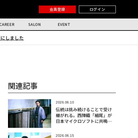
会員登録
ログイン
CAREER
SALON
EVENT
限にしました
関連記事
2026.06.10
伝統は挑み続けることで受け
継がれる。西陣織「細尾」が
日本マイクロソフトに共鳴す
る理由〈前編〉
2026.06.15