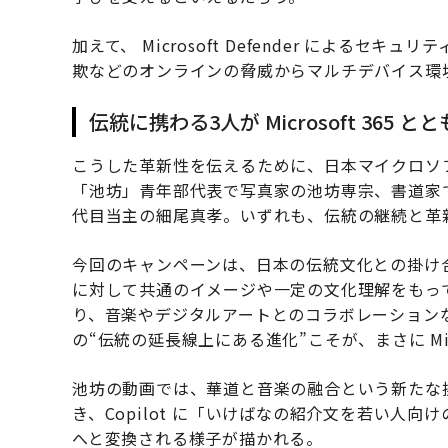
加えて、 Microsoft Defender による
欺などのオンラインの脅威からマルチデバイス環
伝統に携わる3人が Microsoft 365 
こうした革新性を伝えるために、日本マイクロソ
「池坊」青年部代表で写真家の池坊専宗、書道家でア
代目当主の細尾真孝。いずれも、伝統の継続と革
今回のキャンペーンは、日本の伝統文化との掛け
に対して共通のイメージや一定の文化理解をもっ
り、音楽やデジタルアートとのコラボレーション
の“伝統の延長線上にある進化”こそが、まさに Mic
池坊の動画では、華道と音楽の融合という新たな挑
き、Copilot に「いけばなの紹介文を若い人
へと変換される様子が描かれる。