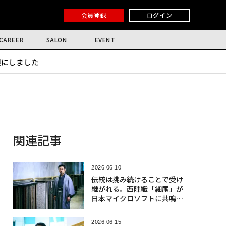
会員登録
ログイン
CAREER
SALON
EVENT
限にしました
関連記事
2026.06.10
伝統は挑み続けることで受け
継がれる。西陣織「細尾」が
日本マイクロソフトに共鳴す
る理由〈前編〉
2026.06.15