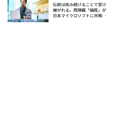
伝統は挑み続けることで受け
継がれる。西陣織「細尾」が
日本マイクロソフトに共鳴す
る理由〈後編〉