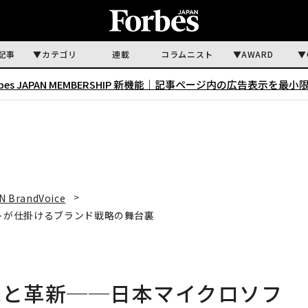
記事
カテゴリ
連載
コラムニスト
AWARD
rbes JAPAN MEMBERSHIP 新機能｜
記事ページ内の広告表示を最小
N BrandVoice
ソフトが仕掛けるブランド戦略の舞台裏
描く伝統と革新──日本マイクロソフ