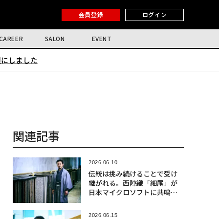
会員登録
ログイン
CAREER
SALON
EVENT
限にしました
関連記事
2026.06.10
伝統は挑み続けることで受け
継がれる。西陣織「細尾」が
日本マイクロソフトに共鳴す
る理由〈前編〉
2026.06.15