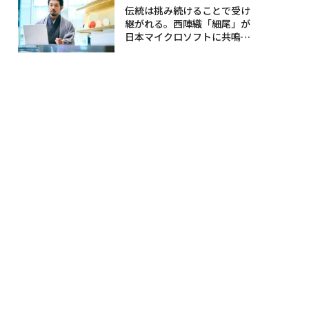
伝統は挑み続けることで受け
継がれる。西陣織「細尾」が
日本マイクロソフトに共鳴す
る理由〈後編〉