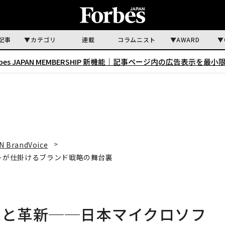
記事
カテゴリ
連載
コラムニスト
AWARD
rbes JAPAN MEMBERSHIP 新機能｜
記事ページ内の広告表示を最小
N BrandVoice
ソフトが仕掛けるブランド戦略の舞台裏
描く伝統と革新──日本マイクロソフ