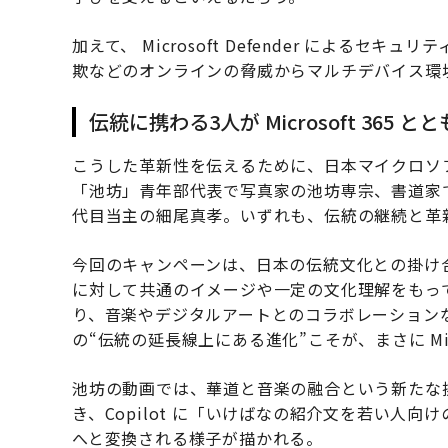
加えて、 Microsoft Defender による
欺などのオンラインの脅威からマルチデバイス環
伝統に携わる3人が Microsoft 365 
こうした革新性を伝えるために、日本マイクロソ
「池坊」青年部代表で写真家の池坊専宗、書道家でア
代目当主の細尾真孝。いずれも、伝統の継続と革
今回のキャンペーンは、日本の伝統文化との掛け
に対して共通のイメージや一定の文化理解をもっ
り、音楽やデジタルアートとのコラボレーション
の“伝統の延長線上にある進化”こそが、まさに Mic
池坊の動画では、華道と音楽の融合という新たな挑
き、Copilot に「いけばなの紹介文を若い人
へと変換される様子が描かれる。