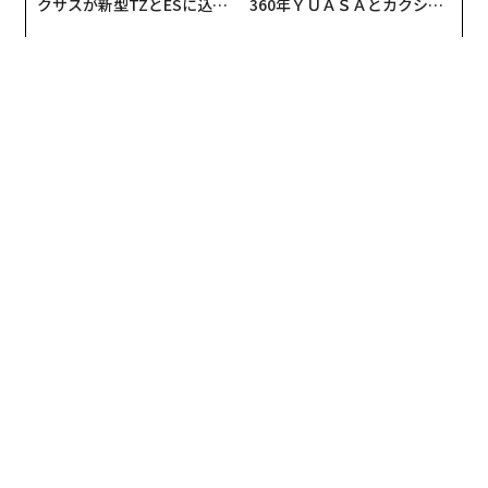
クサスが新型TZとESに込め
360年ＹＵＡＳＡとカクシン
た「DISCOVER」の哲学
CEO田尻望が語る、AIを超え
る人の価値
翻訳・編集＝安藤清香
2026年9月号発売中
最新号の購入はこちらから
メンバーシップに登録する
関連記事
デジタルノマドに最適な世界の20都市、イタリアなど3カ国が独占