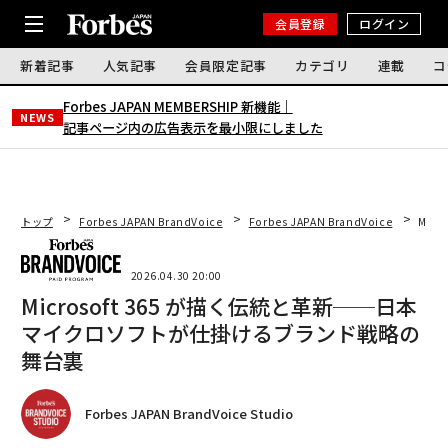
会員登録
ログイン
新着記事
人気記事
会員限定記事
カテゴリ
連載
コ
Forbes JAPAN MEMBERSHIP 新機能｜
NEWS
記事ページ内の広告表示を最小限にしました
トップ
Forbes JAPAN BrandVoice
Forbes JAPAN BrandVoice
Mic
2026.04.30 20:00
Microsoft 365 が描く伝統と革新──日本
マイクロソフトが仕掛けるブランド戦略の
舞台裏
Forbes JAPAN BrandVoice Studio