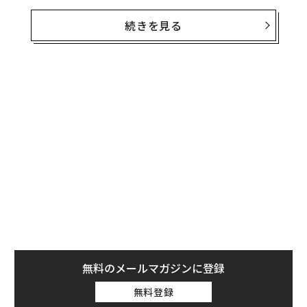
デジタルノマドビザ発給の可否を決定する重要な要素
は、申請者が収入の最低基準を満たしているかどうか
続きを見る
だ。
では、欧州で最も障壁の低い選択肢を探るため、デジタ
ルノマドビザの申請に必要とされる収入基準を低く設定
している国をいくつか見てみよう。
スペイン 今年から収入基準引き上げも依然ハ
ードルは低い
スペイン政府は2025年からデジタルノマドビザ申請に必
要な最低収入の条件を引き上げたことから、同ビザを取
得するのが若干難しくなった。これは、同国の2025年の
最低賃金が4.4％引き上げられたことに連動する措置だ。
無料のメールマガジンに登録
無料登録