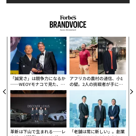
パシ
エ
ラグ
設オ
が
目
が
の
ン
「誠実さ」は競争力になるか
アフリカの農村の通信、小1
──WEOYモナコで見た、く
の壁。2人の挑戦者が手にし
ら寿司の経営哲学
た「次なる武器」
革新は下山で生まれる──レ
「老舗は常に新しい」。創業