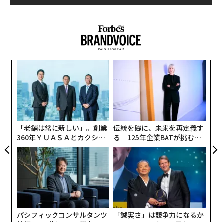
年後
エ
サイ
チ
ェ
な
術
た
ア
「老舗は常に新しい」。創業
伝統を礎に、未来を再定義す
360年ＹＵＡＳＡとカクシン
る 125年企業BATが挑むス
CEO田尻望が語る、AIを超え
モークレスな未来
る人の価値
翻訳＝溝口慈子
パシフィックコンサルタンツ
「誠実さ」は競争力になるか