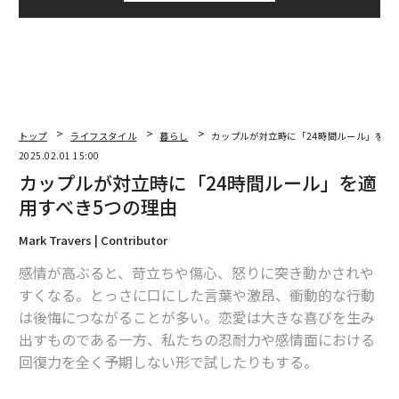
トップ
ライフスタイル
暮らし
カップルが対立時に「24時間ルール」を適
2025.02.01 15:00
カップルが対立時に「24時間ルール」を適
用すべき5つの理由
Mark Travers | Contributor
感情が高ぶると、苛立ちや傷心、怒りに突き動かされや
すくなる。とっさに口にした言葉や激昂、衝動的な行動
は後悔につながることが多い。恋愛は大きな喜びを生み
出すものである一方、私たちの忍耐力や感情面における
回復力を全く予期しない形で試したりもする。