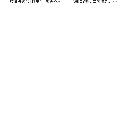
技師長の"北極星"。災害への
──WEOYモナコで見た、く
2026年9月号発売中
無力感を乗り越え見つけた、
ら寿司の経営哲学
防災一筋20年の答え
最新号の購入はこちらから
メンバーシップに登録する
関連記事
「5秒ルール」で言い争いを回避、実験6000回で実証された口論回避策
心理学者が伝授、見落としてはいけないパートナーの「4つの愛情表現」
2人の絆を深める、決定の簡単なルール「2人ならイエス、1人だけならノ
ー」
冬に始まった恋愛が「長続きしない」2つの理由