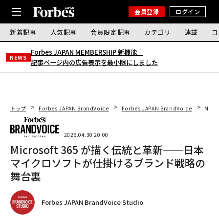
会員登録
ログイン
新着記事
人気記事
会員限定記事
カテゴリ
連載
コ
Forbes JAPAN MEMBERSHIP 新機能｜
NEWS
記事ページ内の広告表示を最小限にしました
トップ
Forbes JAPAN BrandVoice
Forbes JAPAN BrandVoice
Mic
2026.04.30 20:00
Microsoft 365 が描く伝統と革新──日本
マイクロソフトが仕掛けるブランド戦略の
舞台裏
Forbes JAPAN BrandVoice Studio