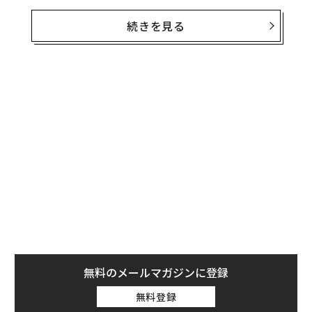
そんなときに役立つのが「24時間ルール」だ。感情が高
ぶるきっかけとなった出来事や会話に反応する前に、丸
続きを見る
一日かけて自分の感情を処理するという限界的練習だ。
決して対立を避けたり、事の重要性を軽視したりするこ
とではない。24時間ルールは内省と感情調整のための時
間を作ることだ。一旦思いとどまることで、冷静かつ思
慮深い心構えで状況に臨めるようになる。
無料のメールマガジンに登録
無料登録