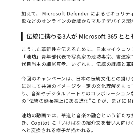
加えて、 Microsoft Defender による
欺などのオンラインの脅威からマルチデバイス環
伝統に携わる3人が Microsoft 365 
こうした革新性を伝えるために、日本マイクロソ
「池坊」青年部代表で写真家の池坊専宗、書道家でア
代目当主の細尾真孝。いずれも、伝統の継続と革
今回のキャンペーンは、日本の伝統文化との掛け
に対して共通のイメージや一定の文化理解をもっ
り、音楽やデジタルアートとのコラボレーション
の“伝統の延長線上にある進化”こそが、まさに Mic
池坊の動画では、華道と音楽の融合という新たな挑
き、Copilot に「いけばなの紹介文を若い人
へと変換される様子が描かれる。