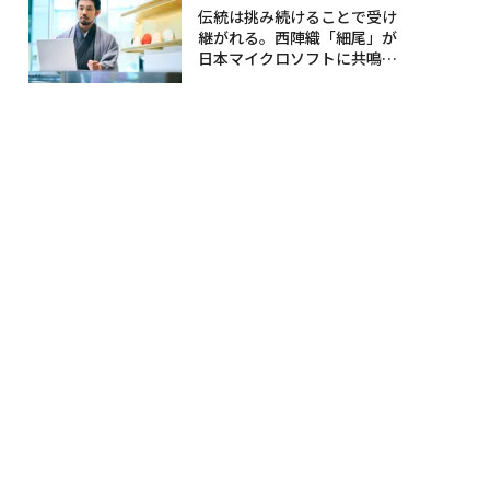
伝統は挑み続けることで受け
継がれる。西陣織「細尾」が
日本マイクロソフトに共鳴す
る理由〈後編〉