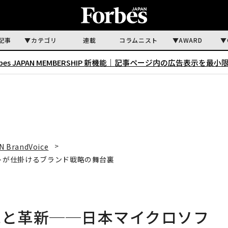
記事
カテゴリ
連載
コラムニスト
AWARD
rbes JAPAN MEMBERSHIP 新機能｜
記事ページ内の広告表示を最小
N BrandVoice
ソフトが仕掛けるブランド戦略の舞台裏
描く伝統と革新──日本マイクロソフ