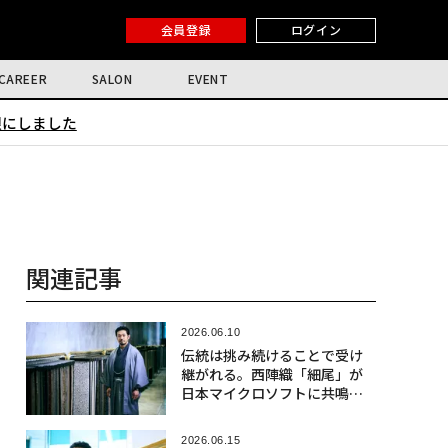
会員登録
ログイン
CAREER
SALON
EVENT
限にしました
関連記事
2026.06.10
伝統は挑み続けることで受け
継がれる。西陣織「細尾」が
日本マイクロソフトに共鳴す
る理由〈前編〉
2026.06.15