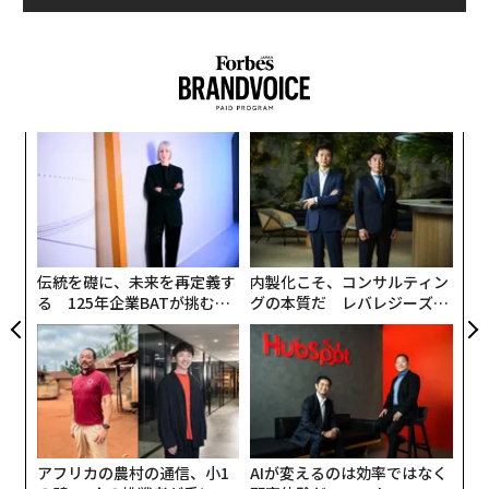
・ラリー・エリソン
オラクルの共同創業者のエリソンの資産は、120億ドル
増加して2208億ドルに達した。世界3位の富豪である彼
は、2位のベゾスとの差を縮めた。
挑
よっ
・ウォーレン・バフェット
PA
革
著名投資家のバフェットの資産は、76億ドル増加して14
ク
た「
74億ドルに達した。これは、バークシャー・ハサウェイ
の株価が5%以上上昇したことを受けてのものだ。
伝統を礎に、未来を再定義す
内製化こそ、コンサルティン
る 125年企業BATが挑むス
グの本質だ レバレジーズが
モークレスな未来
実践する、次世代ファームの
・ブライアン・アームストロング
全貌
暗号資産取引所のコインベースのCEOのアームストロン
グの資産は、26億ドル増加して110億ドルとなった。コ
インベースの株価は、6日に31%もの急騰を記録し、25
4.31ドルに達した。コインベースの共同創業者のフレッ
アフリカの農村の通信、小1
AIが変えるのは効率ではなく
ド・エールサムの資産も6億ドル増加した。