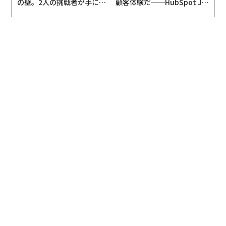
の壁。2人の挑戦者が手にし
顧客体験だ──HubSpot Ja
た「次なる武器」
panが語る「Grow Better」
・マイケル・セイラー
な組織のつくり方
ビットコインに戦略的な投資を行うマイクロストラテジ
ーの創業者のセイラーの資産は、約6億ドル増加して66
億ドルに達した。同社の株価は6日に約13%上昇し、年
初来高値の更新に近づいた。
ザッカーバーグの資産は減少
一方、フェイスブックの運営元のメタの共同創業者のマ
ーク・ザッカーバーグは、このラッシュには加わらず、
資産をわずかに減少させた。彼の資産は1979億ドルで、
エリソンに次ぐ世界4位の富豪の地位を維持した。メタ
の株価は6日に0.38ドル下落して、572.05ドルをつけ
た。
トランプの当選を受けて、多くの企業の株価は、ポジテ
ィブな反応を示している。これは、トランプがアップル