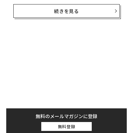
ビットコインの価格は米東部時間11月6日に一時7万600
0ドルを突破
続きを見る
し、史上最高値を更新したが、トランプが法人税の減税
に前向きな政策を進めると予想されることに伴う株価の
上昇により、大手企業の創業者らの多くは、資産を大き
く増やしている。
・イーロン・マスク
テスラのCEOを務めるマスクの保有資産は、6日に210億
ドル増加して2856億ドル（約44兆1000億円）に達し
た。これはテスラの株価が6日に約15％上昇して、年初
からの最高値の288.53ドルを記録したことによる。
・ジェフ・ベゾス
ベゾスの資産も70億ドル増加して2235億ドルに達した。
無料のメールマガジンに登録
アマゾンの株価は6日に3.8％上昇し、ベゾスはマスクに
無料登録
次ぐ世界2位の富豪の地位を維持している。