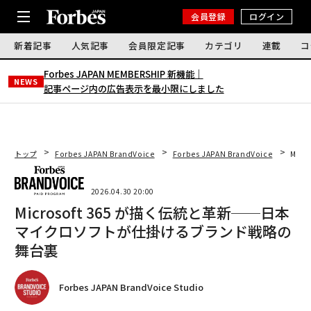
会員登録
ログイン
新着記事
人気記事
会員限定記事
カテゴリ
連載
コ
Forbes JAPAN MEMBERSHIP 新機能｜
NEWS
記事ページ内の広告表示を最小限にしました
トップ
Forbes JAPAN BrandVoice
Forbes JAPAN BrandVoice
Mic
2026.04.30 20:00
Microsoft 365 が描く伝統と革新──日本
マイクロソフトが仕掛けるブランド戦略の
舞台裏
Forbes JAPAN BrandVoice Studio