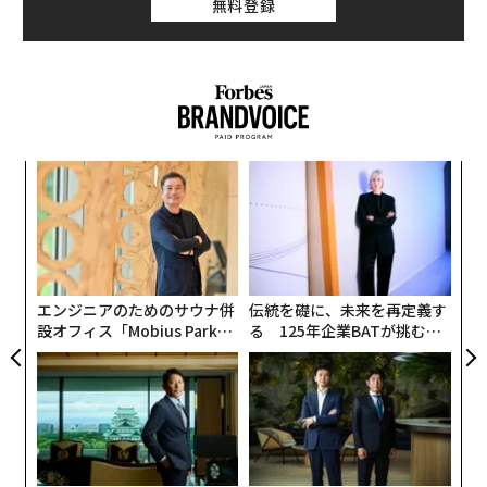
国内作品によるナショナル部門には、森田剛が主演する
無料登録
「僕は、ずっと君の隣にはいられない。」（野村不動産
会社/6分10秒）や、佐久間由依・小関裕太が出演する
「恋するチャミスル２」（眞露会社/6分30秒）がライン
ナップされた。
〜
「生涯で父親が子供と過ごせる時間は、合計すると3年5
織
う
カ月11日」。第三者機関による、この調査結果をコンセ
な
T
プトにした「僕は、ずっと君の隣にはいられない。」
術
た
は、「家族と過ごせる時間」の有限性をテーマにした短
ア
編。注目のシンガーソングライターAimer（エメ）の楽
エンジニアのためのサウナ併
伝統を礎に、未来を再定義す
曲が流れる中、森田剛演じる父親と、少し距離のある息
設オフィス「Mobius Park」
る 125年企業BATが挑むス
がオープン──タマディック
モークレスな未来
子、そして死期が近づく愛犬との「妻が出張中の数日
が健康経営を徹底する理由
間」が描かれる。
この作品で父親を初めて演じたという森田剛の新境地に
も注目が集まりそうだ。