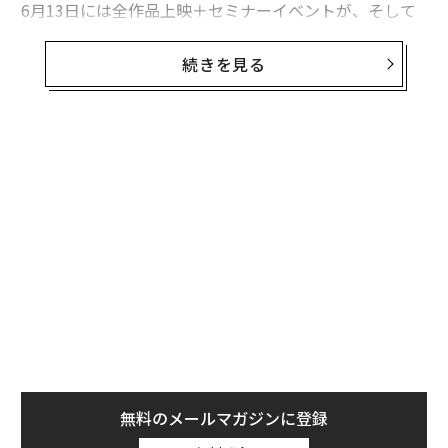
6月13日には全作品上映＋セミナーイベントが、そして
翌14日には受賞作品決定のセレモニーが開催、ABEMAで
もLIVE配信される。一体どんな作品がラインナップされ
続きを見る
ているのかーー。
BRANDED SHORTSが定義するブランデッドムービーと
は、ブランドの「理念」や「存在価値」をストーリーで
伝え、社会に対する「ブランドの必要性」や「ブランド
イメージ」を向上させる為のマーケティング戦略の⼀環
として作られる映像・映画のこと。
アジア最大級の国際短編映画祭「ショートショート フィ
ルムフェスティバル ＆ アジア 2023」では、企業や広
告会社の制作による作品にスポットを当てたコンペを本
年も開催し、各賞を競う最終ノミネート作品を決定し
た。
無料のメールマガジンに登録