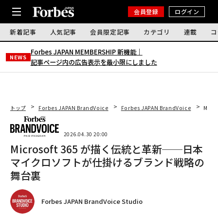
会員登録
ログイン
新着記事
人気記事
会員限定記事
カテゴリ
連載
コ
Forbes JAPAN MEMBERSHIP 新機能｜
NEWS
記事ページ内の広告表示を最小限にしました
トップ
Forbes JAPAN BrandVoice
Forbes JAPAN BrandVoice
Mic
2026.04.30 20:00
Microsoft 365 が描く伝統と革新──日本
マイクロソフトが仕掛けるブランド戦略の
舞台裏
Forbes JAPAN BrandVoice Studio