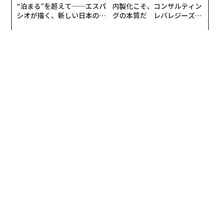
“泊まる”を超えて──エスパ
内製化こそ、コンサルティン
ユニークな海外作品もまた、数多くノミネートされてい
シオが描く、新しい日本のラ
グの本質だ レバレジーズが
グジュアリー（前編）
実践する、次世代ファームの
る。
全貌
人材採用につながるブランディングの観点を審査基準に
したHR部門supported by Indeedには、トラック運転手
の父親とその娘のこれまでの時間を追いながら、父娘の
親子関係に迫る「The Journey」（Daimler Truck Finan
cial Services/4分18秒/ドイツ）、インターナショナル部
門には、あるテレビドラマの虜になったカップルがドラ
マの世界に浸ろうと変装し、身体にタトゥーを入れ、果
ては家を改築するまでに至った結果のドタバタ劇「The
Secret of Wakany」（Canal＋/2分30秒/フランス）、AI
翻訳機が起こすハプニングコメディ「Translating Joy」
（BMW China/3分18秒/中国）など、世界のブランディ
ングムービーの最先端を垣間見る作品が勢揃いしてい
る。