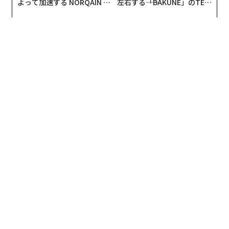
よって加速する NORQAIN JA
左右する――「BAKUNE」のTEN
PAN 特別座談会
TIALが支える「挑戦者の明
日」
2026年9月号発売中
最新号の購入はこちらから
メンバーシップに登録する
関連記事
コロナ後も「二度と戻ってこない」職業とは？
史上最も危険な「iPhone接続ケーブル」が発売、悪用の懸念
トラック運転手の年収、新人でも最高1400万円に 米ウォルマート