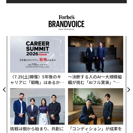
小1
“
にし
シ
グ
義す
目
むス
の
ン
〈7.25(土)開催〉5年後のキ
〜決断する人のAI〜大規模組
ャリアに「戦略」はあるか。
織が挑む「AIフル実装」“使
トップエグゼクティブのキャ
う”企業から“動く”企業へ【N
リアに触れる1日│CAREER S
TTドコモビジネス×PwC】
UMMIT 2026
挑戦は個から始まり、共創に
「コンディション」が成果を
編集＝上田裕資