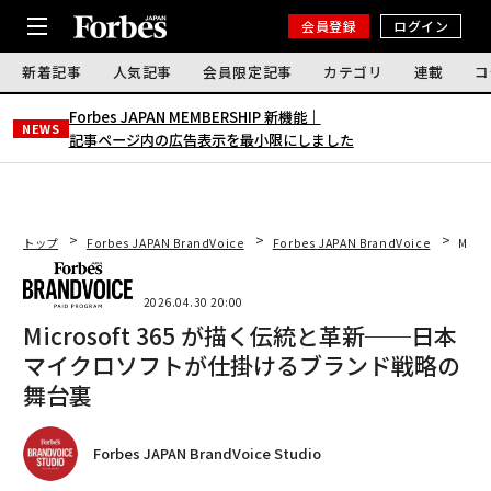
会員登録
ログイン
新着記事
人気記事
会員限定記事
カテゴリ
連載
コ
Forbes JAPAN MEMBERSHIP 新機能｜
NEWS
記事ページ内の広告表示を最小限にしました
トップ
Forbes JAPAN BrandVoice
Forbes JAPAN BrandVoice
Mic
2026.04.30 20:00
Microsoft 365 が描く伝統と革新──日本
マイクロソフトが仕掛けるブランド戦略の
舞台裏
Forbes JAPAN BrandVoice Studio