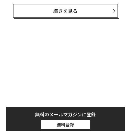
バーモント州サウスバーリントンを拠点とする同社は、
続きを見る
TPGのRise Climateファンドとフィデリティが主導した
シリーズBラウンドで、評価額が24億ドルに上昇したと
発表した。アリアと呼ばれるeVTOLで連邦航空局（FA
A）の承認を得ようとしているベータ社の累計調達額
は、これで約8億ドルに達した。
アマゾンのClimate Pledge Fundは、昨年5月の同社の資
金調達ラウンドに、金額非公開で参加していた。
無料のメールマガジンに登録
無料登録