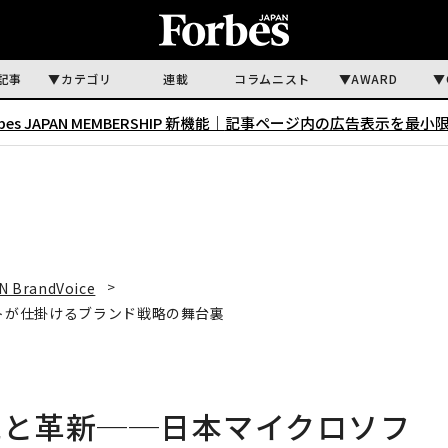
記事
カテゴリ
連載
コラムニスト
AWARD
rbes JAPAN MEMBERSHIP 新機能｜
記事ページ内の広告表示を最小
N BrandVoice
ソフトが仕掛けるブランド戦略の舞台裏
描く伝統と革新──日本マイクロソフ