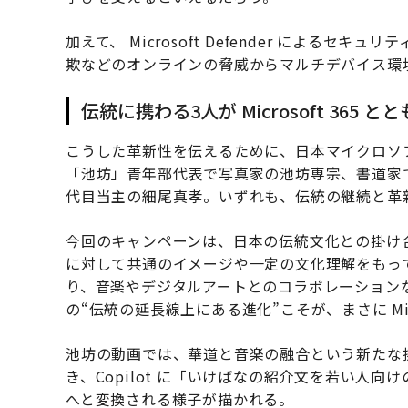
加えて、 Microsoft Defender による
欺などのオンラインの脅威からマルチデバイス環
伝統に携わる3人が Microsoft 365 
こうした革新性を伝えるために、日本マイクロソ
「池坊」青年部代表で写真家の池坊専宗、書道家でア
代目当主の細尾真孝。いずれも、伝統の継続と革
今回のキャンペーンは、日本の伝統文化との掛け
に対して共通のイメージや一定の文化理解をもっ
り、音楽やデジタルアートとのコラボレーション
の“伝統の延長線上にある進化”こそが、まさに Mic
池坊の動画では、華道と音楽の融合という新たな挑
き、Copilot に「いけばなの紹介文を若い人
へと変換される様子が描かれる。