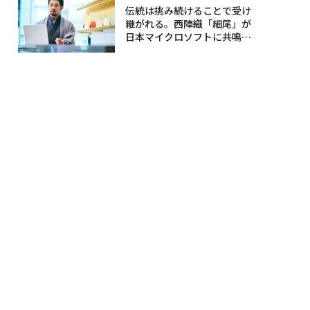
伝統は挑み続けることで受け
継がれる。西陣織「細尾」が
日本マイクロソフトに共鳴す
る理由〈後編〉