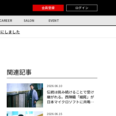
会員登録
ログイン
CAREER
SALON
EVENT
限にしました
関連記事
2026.06.10
伝統は挑み続けることで受け
継がれる。西陣織「細尾」が
日本マイクロソフトに共鳴す
る理由〈前編〉
2026.06.15