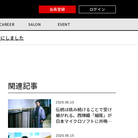
会員登録
ログイン
CAREER
SALON
EVENT
限にしました
関連記事
2026.06.10
伝統は挑み続けることで受け
継がれる。西陣織「細尾」が
日本マイクロソフトに共鳴す
る理由〈前編〉
2026.06.15