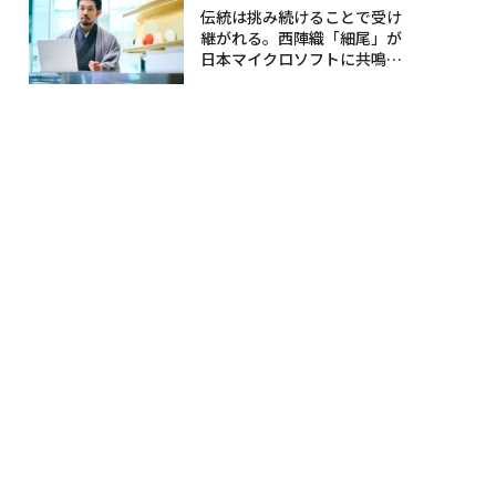
伝統は挑み続けることで受け
継がれる。西陣織「細尾」が
日本マイクロソフトに共鳴す
る理由〈後編〉