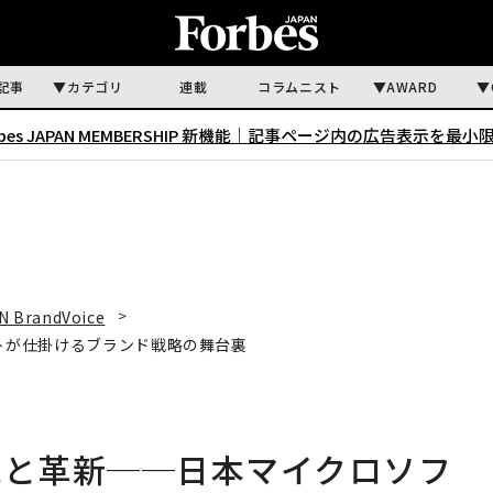
記事
カテゴリ
連載
コラムニスト
AWARD
rbes JAPAN MEMBERSHIP 新機能｜
記事ページ内の広告表示を最小
N BrandVoice
ソフトが仕掛けるブランド戦略の舞台裏
描く伝統と革新──日本マイクロソフ