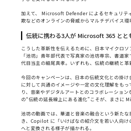
加えて、 Microsoft Defender による
欺などのオンラインの脅威からマルチデバイス環
伝統に携わる3人が Microsoft 365 
こうした革新性を伝えるために、日本マイクロソ
「池坊」青年部代表で写真家の池坊専宗、書道家でア
代目当主の細尾真孝。いずれも、伝統の継続と革
今回のキャンペーンは、日本の伝統文化との掛け
に対して共通のイメージや一定の文化理解をもっ
り、音楽やデジタルアートとのコラボレーション
の“伝統の延長線上にある進化”こそが、まさに Mic
池坊の動画では、華道と音楽の融合という新たな挑
き、Copilot に「いけばなの紹介文を若い人
へと変換される様子が描かれる。