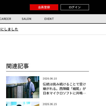
会員登録
ログイン
CAREER
SALON
EVENT
限にしました
関連記事
2026.06.10
伝統は挑み続けることで受け
継がれる。西陣織「細尾」が
日本マイクロソフトに共鳴す
る理由〈前編〉
2026.06.15