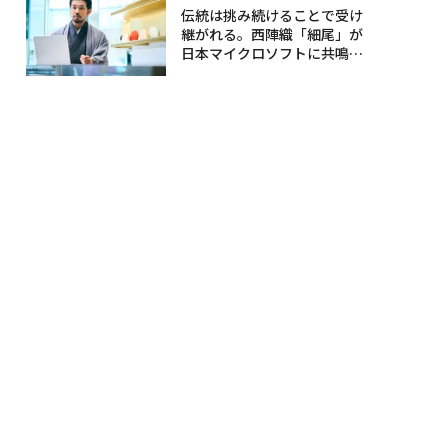
伝統は挑み続けることで受け
継がれる。西陣織「細尾」が
日本マイクロソフトに共鳴す
る理由〈後編〉