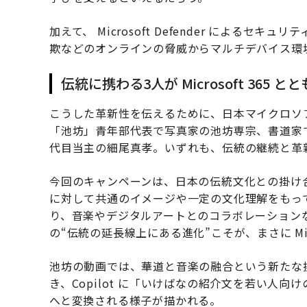
加えて、 Microsoft Defender による
欺などのオンラインの脅威からマルチデバイス環
伝統に携わる3人が Microsoft 365 
こうした革新性を伝えるために、日本マイクロソ
「池坊」青年部代表で写真家の池坊専宗、書道家でア
代目当主の細尾真孝。いずれも、伝統の継続と革
今回のキャンペーンは、日本の伝統文化との掛け
に対して共通のイメージや一定の文化理解をもっ
り、音楽やデジタルアートとのコラボレーション
の“伝統の延長線上にある進化”こそが、まさに Mic
池坊の動画では、華道と音楽の融合という新たな挑
き、Copilot に「いけばなの紹介文を若い人
へと変換される様子が描かれる。