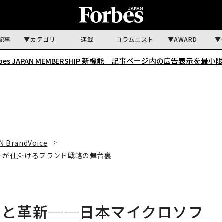
記事
カテゴリ
連載
コラムニスト
AWARD
rbes JAPAN MEMBERSHIP 新機能｜
記事ページ内の広告表示を最小
N BrandVoice
ソフトが仕掛けるブランド戦略の舞台裏
描く伝統と革新──日本マイクロソフ