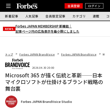
会員登録
ログイン
新着記事
人気記事
会員限定記事
カテゴリ
連載
コ
Forbes JAPAN MEMBERSHIP 新機能｜
NEWS
記事ページ内の広告表示を最小限にしました
トップ
Forbes JAPAN BrandVoice
Forbes JAPAN BrandVoice
Mic
2026.04.30 20:00
Microsoft 365 が描く伝統と革新──日本
マイクロソフトが仕掛けるブランド戦略の
舞台裏
Forbes JAPAN BrandVoice Studio