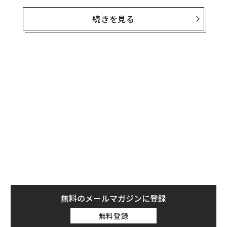
判や好みといった主観的規準に阻まれてきた。
続きを見る
私たちが最初に問うのは「最高の大学はどれか」ではな
く、この大学は投資に対して意義ある見返りをもたらし
てくれるのか、だ。
無料のメールマガジンに登録
無料登録