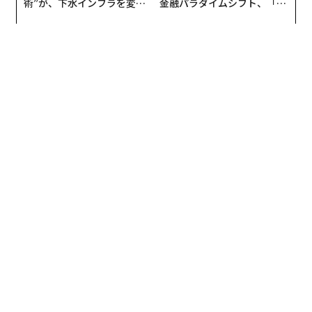
最新号の購入はこちらから
術”が、下水インフラを変え
金融パラダイムシフト、「超
たのか──産総研×月島JFE
個別化」の核心 【MUFG×ウ
アクアソリューションの10年
ェルスナビ×PwC】
メンバーシップに登録する
関連記事
アジアの大学ランキング2017 数で勝利の日本、多数が順位下げる
フェイスブックの採用担当が面接で聞く、たった一つの質問
「世界で最も稼ぐ30歳未満のセレブ30組」、錦織圭は23位に
「買うべきではない車」新型10モデル、今年も複数調査から決定
タグ：
valu
フォード
大学