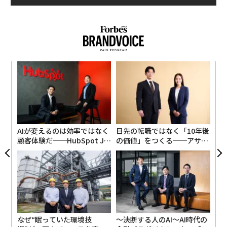
“
オ
ジ
内
グ
実
全
AIが変えるのは効率ではなく
目先の転職ではなく「10年後
顧客体験だ──HubSpot Ja
の価値」をつくる──アサイ
panが語る「Grow Better」
ンの長期伴走型支援とは
編集＝遠藤宗生
な組織のつくり方
2026年9月号発売中
なぜ“眠っていた環境技
〜決断する人のAI〜AI時代の