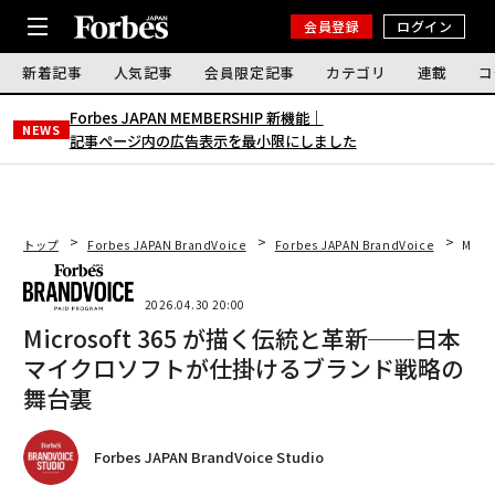
会員登録
ログイン
新着記事
人気記事
会員限定記事
カテゴリ
連載
コ
Forbes JAPAN MEMBERSHIP 新機能｜
NEWS
記事ページ内の広告表示を最小限にしました
トップ
Forbes JAPAN BrandVoice
Forbes JAPAN BrandVoice
Mic
2026.04.30 20:00
Microsoft 365 が描く伝統と革新──日本
マイクロソフトが仕掛けるブランド戦略の
舞台裏
Forbes JAPAN BrandVoice Studio