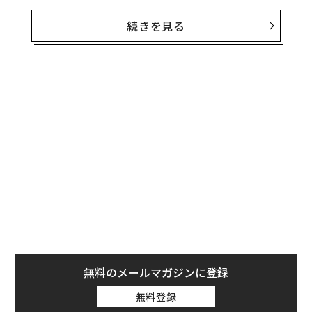
0％の支持を集める英雄が経営する「アストリッド・
イ・ガストン」などでさらなる修行を積む。そこで見た
続きを見る
アマゾンとカカオが、彼の人生を変えた。
日本に帰国後、料理教室を主宰しつつ、飲食店にカカオ
を紹介する活動を精力的に行う太田氏。アマゾンは彼を
どう変えたのか？ ペルーでの経験と「料理を通した社
会貢献」について話を聞いた。
「大統領に一番近い料理人」との出会い
「最初はやはりヨーロッパでした」と言う太田氏のキャ
リアは、イタリアから始まった。約10年の間に、ミシュ
ラン星つきのレストランで働き、注文の多いミラノ富豪
マダムのプライベートシェフを勤め、地元のグルメたち
に「卵プリンのTETSU」と呼ばれて愛され、その味でマ
無料のメールマガジンに登録
フィアのボスを虜にした。
無料登録