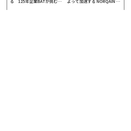
る 125年企業BATが挑むス
よって加速する NORQAIN JA
に興味を持つようになったんです」
モークレスな未来
PAN 特別座談会
思想的、社会的な活動で有名な料理人。その先駆けが、
ペルーで国民的ヒーローと言われるシェフ、ガストン・
アクリオだ。レストラン事業を軸に、ペルー人が然るべ
き恩恵を受けられる社会的なシステムを提言する彼は、
全国意識調査で国民支持率50%を誇り、「大統領に一番
近い料理人」ともいわれる人物。映画『料理人ガスト
ン・アクリオ 美食を超えたおいしい革命』は、2015年
に日本でも公開され話題になった。
「彼は食を起点に社会に訴え、ペルーを変える運動をし
ている偉大な人。とにかく近くで見てみたかったんで
す」と太田氏は言う。
そして、念願かなってガストンの店、「アストリッド・
イ・ガストン」で働くことになるが、そこでまたあるこ
とに気づく。