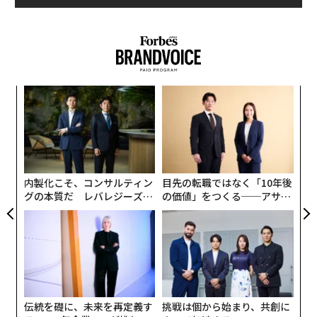
その後スペインに渡り、「料理界のハーバード大学」と
も呼ばれた名店、エル・ブジに勤務。そこでスペイン語
圏の人々、とくに中南米出身の仲間と生活していた時
に、あることに気づく。
南米にはトマトやとうもろこしなど多くの食材の原種の
エ
設オ
産地がある。その中でもペルーは、世界中の70%の食材
が
が揃う国なのだ。日本に住んでいても、たとえば「じゃ
【
が
に
がいも」といえば、男爵やメイクイーンなど5、6種類は
が
頭に浮かぶが、その原種となると4000種類ほどある。
わ
内製化こそ、コンサルティン
目先の転職ではなく「10年後
グの本質だ レバレジーズが
の価値」をつくる──アサイ
「食材の宝庫と言われる国に行ってみたい」。そう思っ
実践する、次世代ファームの
ンの長期伴走型支援とは
た太田氏だが、ペルーを目指したのにはもう一つ大きな
全貌
理由があった。
「エル・ブジのようなミシュランの星付きレストランで
働くと当然、仕事の仕方が技術一辺倒になります。でも
僕は逆に、技術ではない、料理人の思想や社会的な活動
伝統を礎に、未来を再定義す
挑戦は個から始まり、共創に