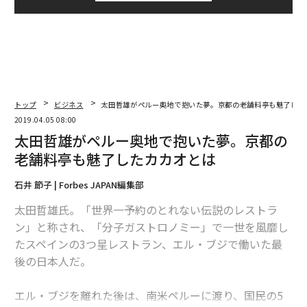
トップ
ビジネス
太田哲雄がペルー奥地で抱いた夢。京都の老舗料亭も魅了した
2019.04.05 08:00
太田哲雄がペルー奥地で抱いた夢。京都の
老舗料亭も魅了したカカオとは
石井 節子 | Forbes JAPAN編集部
太田哲雄氏。「世界一予約のとれない伝説のレストラ
ン」と称され、「分子ガストロノミー」で一世を風靡し
たスペインの3つ星レストラン、エル・ブジで働いた最
後の日本人だ。
エル・ブジを離れた後は、南米ペルーに渡り、国民の5