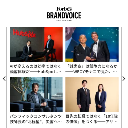
ィン
“
ズが
シ
ムの
グ
エ
設オ
が
が
AIが変えるのは効率ではなく
「誠実さ」は競争力になるか
顧客体験だ──HubSpot Ja
──WEOYモナコで見た、く
panが語る「Grow Better」
ら寿司の経営哲学
な組織のつくり方
編集＝遠藤宗生
2026年9月号発売中
パシフィックコンサルタンツ
目先の転職ではなく「10年後
技師長の"北極星"。災害への
の価値」をつくる──アサイ
無力感を乗り越え見つけた、
ンの長期伴走型支援とは
最新号の購入はこちらから