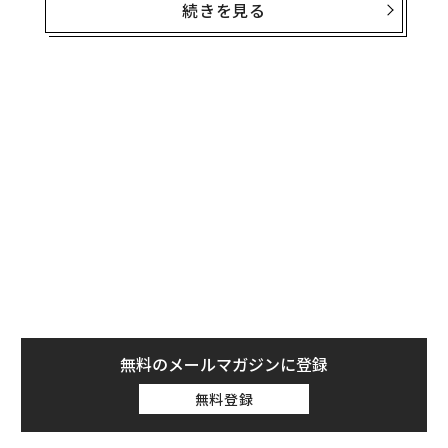
続きを見る
もちろん裏には「断りようがないオファー」以上の何か
があるわけだが、社員のニーズを無視したり、ありがた
みを忘れたり、堂々と不当な扱いをしたりしてきた会社
には、本当の話を知る資格などない。
無料のメールマガジンに登録
無料登録