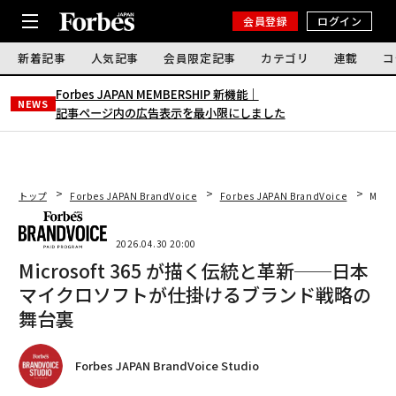
会員登録
ログイン
新着記事
人気記事
会員限定記事
カテゴリ
連載
コ
Forbes JAPAN MEMBERSHIP 新機能｜
NEWS
記事ページ内の広告表示を最小限にしました
トップ
Forbes JAPAN BrandVoice
Forbes JAPAN BrandVoice
Mic
2026.04.30 20:00
Microsoft 365 が描く伝統と革新──日本
マイクロソフトが仕掛けるブランド戦略の
舞台裏
Forbes JAPAN BrandVoice Studio