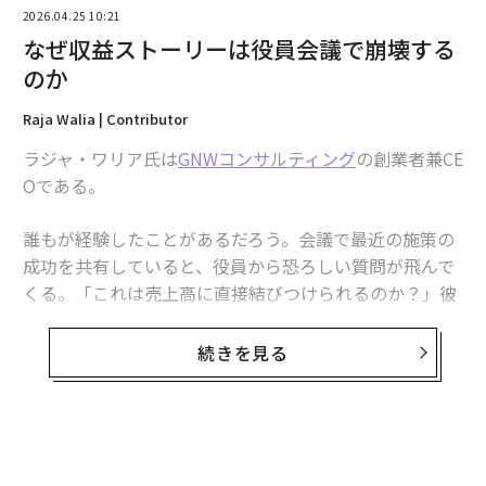
2026.04.25 10:21
なぜ収益ストーリーは役員会議で崩壊する
のか
Raja Walia | Contributor
ラジャ・ワリア氏は
GNWコンサルティング
の創業者兼CE
Oである。
誰もが経験したことがあるだろう。会議で最近の施策の
成功を共有していると、役員から恐ろしい質問が飛んで
くる。「これは売上高に直接結びつけられるのか？」彼
2026年9月号発売中
らは明快な答えを期待しているが、そう単純ではないこ
とをあなたは知っている。
続きを見る
最新号の購入はこちらから
マーケティング部門はレポートを探し、営業部門はパイ
プラインについて語る。財務部門はすべてを調整するた
メンバーシップに登録する
めにアトリビューション（貢献度分析）を求める。誰も
が分析システムがこれを解決してくれると想定している