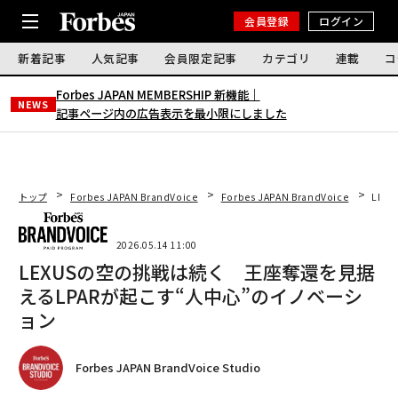
会員登録
ログイン
新着記事
人気記事
会員限定記事
カテゴリ
連載
コ
Forbes JAPAN MEMBERSHIP 新機能｜
NEWS
記事ページ内の広告表示を最小限にしました
トップ
Forbes JAPAN BrandVoice
Forbes JAPAN BrandVoice
LEX
2026.05.14 11:00
LEXUSの空の挑戦は続く 王座奪還を見据
えるLPARが起こす“人中心”のイノベーシ
ョン
Forbes JAPAN BrandVoice Studio