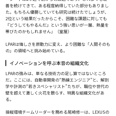
善を続けてきて、ある程度納得していた部分もありまし
た。もちろん優勝していても研究は続けたでしょうが、
2位という結果だったからこそ、困難な課題に対しても
『どうしてもやるんだ』という強い思いが一層、熱量を
帯びたのかもしれません」（室屋）
LPARは悔しさを原動力に変え、より困難な「人間そのも
の」の領域へと挑み始めている。
イノベーションを呼ぶ本音の組織文化
LPARの強みは、単なる技術力の足し算ではないところ
だ。ここには、自動車開発の“熟練エンジニア”と、解剖
学や計測の“若きスペシャリスト”たちが、職位や世代の
壁を超えて激しく火花を散らす、特異な組織文化があ
る。
操縦環境チームリーダーを務める尾崎修一は、LEXUSの