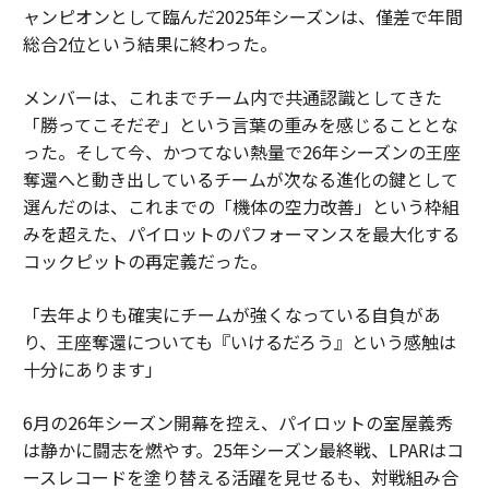
ャンピオンとして臨んだ2025年シーズンは、僅差で年間
総合2位という結果に終わった。
メンバーは、これまでチーム内で共通認識としてきた
「勝ってこそだぞ」という言葉の重みを感じることとな
った。そして今、かつてない熱量で26年シーズンの王座
奪還へと動き出しているチームが次なる進化の鍵として
選んだのは、これまでの「機体の空力改善」という枠組
みを超えた、パイロットのパフォーマンスを最大化する
コックピットの再定義だった。
「去年よりも確実にチームが強くなっている自負があ
り、王座奪還についても『いけるだろう』という感触は
十分にあります」
6月の26年シーズン開幕を控え、パイロットの室屋義秀
は静かに闘志を燃やす。25年シーズン最終戦、LPARはコ
ースレコードを塗り替える活躍を見せるも、対戦組み合