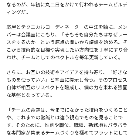
なるのが、年初に丸二日をかけて行われるチームビルデ
ィングだ。
室屋とテクニカルコーディネーターの中江を軸に、メン
バーは会議室にこもり、「そもそも自分たちはなぜレー
スをするのか」という原点の問いから議論を始める。そ
こから技術的な目標や実現したい方向性を丁寧にすり合
わせ、チームとしてのベクトルを毎年更新していく。
さらに、お互いの技術やアイデアを持ち寄り、「好きな
ものを使っていい」と率直に提示し合う。そのプロセス
自体が相互のリスペクトを醸成し、個の力を束ねる強固
な基盤となっている。
「チームの命題は、今までになかった技術をつくること
や、これまでの常識とは違う視点でものを見ることで
す。そのために、性別や職位、職種、勤務地もバラバラ
な専門家が集まるチームづくりを極めてフラットにして