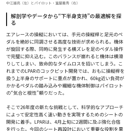
中江雄亮（左）とパイロット・室屋義秀（右）
解剖学やデータから“下半身支持”の最適解を探
る
エアレースの操縦においては、手元の操縦桿と足元のペ
ダルを絶妙に同調させる高度な技術が求められる。機体
が旋回する際、同時に発生する横ズレを足のペダル操作
で完璧に抑え込む。このバランスが崩れると機体は横滑
りしてしまい、致命的なタイムロスを招いてしまう。こ
れまでのLPARのコックピット開発では、おもに操縦桿を
扱う上半身のサポートに重点が置かれ、60kg近い負荷が
かかるペダルの踏み込みや繊細な機体制御はパイロット
の“気合と根性”頼りだった。
そこで26年度の新たな挑戦として、科学的なアプローチ
によって安定性高く速い動きを実現するためのシートの
開発に着手。LPARは、4月上旬に2週間に及ぶ強化合宿
を行った。今回のシート再設計において重要な役割を果