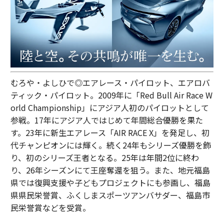
むろや・よしひで◎エアレース・パイロット、エアロバ
ティック・パイロット。2009年に「Red Bull Air Race W
orld Championship」にアジア人初のパイロットとして
参戦。17年にアジア人ではじめて年間総合優勝を果た
す。23年に新生エアレース「AIR RACE X」を発足し、初
代チャンピオンには輝く。続く24年もシリーズ優勝を飾
り、初のシリーズ王者となる。25年は年間2位に終わ
り、26年シーズンにて王座奪還を狙う。また、地元福島
県では復興支援や子どもプロジェクトにも参画し、福島
県県民栄誉賞、ふくしまスポーツアンバサダー、福島市
民栄誉賞などを受賞。