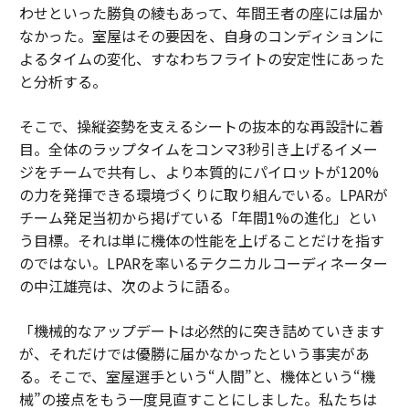
わせといった勝負の綾もあって、年間王者の座には届か
なかった。室屋はその要因を、自身のコンディションに
よるタイムの変化、すなわちフライトの安定性にあった
と分析する。
そこで、操縦姿勢を支えるシートの抜本的な再設計に着
目。全体のラップタイムをコンマ3秒引き上げるイメー
ジをチームで共有し、より本質的にパイロットが120%
の力を発揮できる環境づくりに取り組んでいる。LPARが
チーム発足当初から掲げている「年間1%の進化」とい
う目標。それは単に機体の性能を上げることだけを指す
のではない。LPARを率いるテクニカルコーディネーター
の中江雄亮は、次のように語る。
「機械的なアップデートは必然的に突き詰めていきます
が、それだけでは優勝に届かなかったという事実があ
る。そこで、室屋選手という“人間”と、機体という“機
械”の接点をもう一度見直すことにしました。私たちは