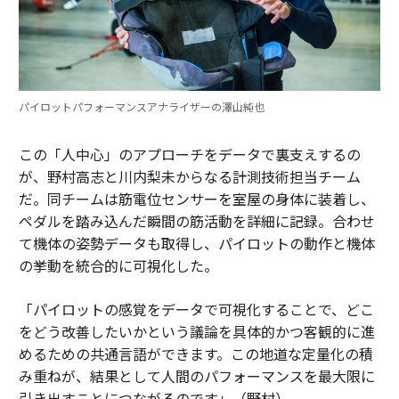
パイロットパフォーマンスアナライザーの澤山純也
この「人中心」のアプローチをデータで裏支えするの
が、野村高志と川内梨未からなる計測技術担当チーム
だ。同チームは筋電位センサーを室屋の身体に装着し、
ペダルを踏み込んだ瞬間の筋活動を詳細に記録。合わせ
て機体の姿勢データも取得し、パイロットの動作と機体
の挙動を統合的に可視化した。
「パイロットの感覚をデータで可視化することで、どこ
をどう改善したいかという議論を具体的かつ客観的に進
めるための共通言語ができます。この地道な定量化の積
み重ねが、結果として人間のパフォーマンスを最大限に
引き出すことにつながるのです」（野村）