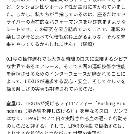
ど、クッション性やホールド性が主眼に置かれていまし
た。しかし、私たちが目指しているのは、座るだけでド
ライバーの潜在的なパフォーマンスを呼び覚ますような
シートです。この研究を突き詰めていくことで、運転の
楽しさが今と比べて何倍も跳ね上がるような、そんな未
来もやってくるかもしれません」（尾崎）
0.1秒の操作遅れでも大きな時間のロスに直結するシビア
な世界であるエアレース。そこで人間の運転技術や性能
を発揮させるためのインターフェースが磨かれることに
よって、LEXUSが追求する安心・安全、そしてクルマを
操る楽しさの実現も期待されているのだ。
室屋は、LEXUSが掲げるフィロソフィー「Pushing Bou
ndaries（境界線を押し広げる）」を単なるスローガンで
はなく、LPARにおいて日々実践される血の通った行動そ
のものだと評する。そして、LPARの活動で目指すのは、
より大きな希望へとつながった世界の実現だ。