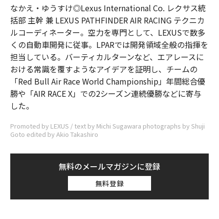
なかえ・ゆうすけ◎Lexus International Co. レクサス統
括部 主幹 兼 LEXUS PATHFINDER AIR RACING テクニカ
ルコーディネーター。空力を専門として、LEXUSで数多
くの自動車開発に従事。LPARでは開発領域全般の指揮を
担当している。バーティカルターンなど、エアレースに
おける常識を覆すようなアイデアを証明し、チームの
「Red Bull Air Race World Championship」年間総合優
勝や「AIR RACE X」での2シーズン連続優勝などに寄与
した。
Promoted by LEXUS / text by Michi Sugawara photographs by Shuji
Goto edited by Akio Takashiro
無料のメールマガジンに登録
無料登録