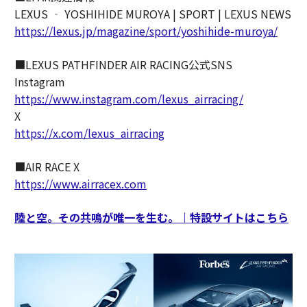
LEXUS ‐ YOSHIHIDE MUROYA | SPORT | LEXUS NEWS
https://lexus.jp/magazine/sport/yoshihide-muroya/
■LEXUS PATHFINDER AIR RACING公式SNS
Instagram
https://www.instagram.com/lexus_airracing/
X
https://x.com/lexus_airracing
■AIR RACE X
https://www.airracex.com
陸と空。その共鳴が唯一を生む。｜特設サイトはこちら