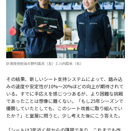
計測技術担当の野村高志（左）と川内梨未（右）
その結果、新しいシート支持システムによって、踏み込
みの速度や安定性が10%〜20%ほどの向上が期待されて
いる。すでに手応えを感じつつあるが、より困難な挑戦
であったことは想像に難くない。「もし25年シーズンで
優勝していたとしても、このシート改善に取り組んでい
たか？」と室屋に問うと、少し考えた後にこう答えた。
「シートは2年近く前からの課題であり、これまでも改