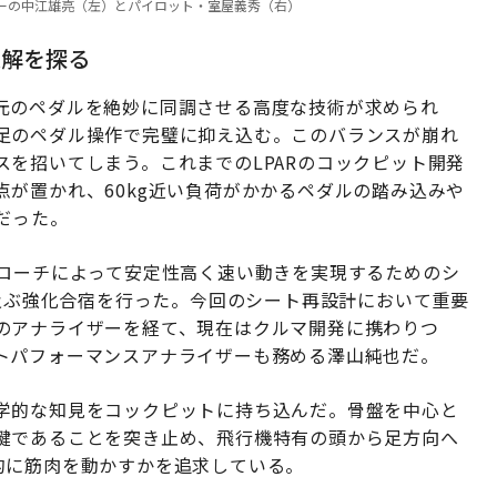
ーディネーターの中江雄亮（左）とパイロット・室屋義秀（右）
適解を探る
元のペダルを絶妙に同調させる高度な技術が求められ
足のペダル操作で完璧に抑え込む。このバランスが崩れ
を招いてしまう。これまでのLPARのコックピット開発
が置かれ、60kg近い負荷がかかるペダルの踏み込みや
だった。
プローチによって安定性高く速い動きを実現するためのシ
に及ぶ強化合宿を行った。今回のシート再設計において重要
のアナライザーを経て、現在はクルマ開発に携わりつ
トパフォーマンスアナライザーも務める澤山純也だ。
学的な知見をコックピットに持ち込んだ。骨盤を中心と
鍵であることを突き止め、飛行機特有の頭から足方向へ
的に筋肉を動かすかを追求している。