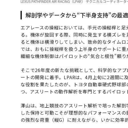
LEXUS PATHFINDER AIR RACING（LPAR） テクニカルコ
解剖学やデータから“下半身支持”の最
エアレースの操縦においては、手元の操縦桿と足
る。機体が旋回する際、同時に発生する横ズレを
ると機体は横滑りしてしまい、致命的なタイムロス
では、おもに操縦桿を扱う上半身のサポートに重点
繊細な機体制御はパイロットの“気合と根性”頼り
そこで26年度の新たな挑戦として、科学的なア
ートの開発に着手。LPARは、4月上旬に2週間
な役割を果たしたのが、トヨタ自動車硬式野球部
つ、アスリートの動作解析を専門とするパイロッ
澤山は、地上競技のアスリート解析で培った解剖
した保持と可動こそが理想的なパフォーマンスの
の強烈な荷重（縦G）に耐えながら、いかに効率