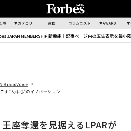
記事
カテゴリ
連載
コラムニスト
AWARD
rbes JAPAN MEMBERSHIP 新機能｜
記事ページ内の広告表示を最小
N BrandVoice
起こす“人中心”のイノベーション
 王座奪還を見据えるLPARが