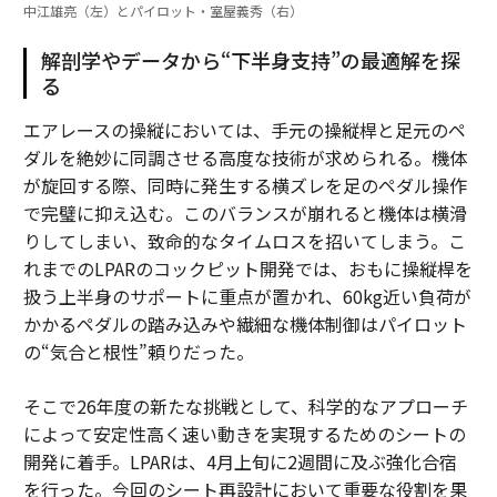
中江雄亮（左）とパイロット・室屋義秀（右）
解剖学やデータから“下半身支持”の最適解を探
る
エアレースの操縦においては、手元の操縦桿と足元のペ
ダルを絶妙に同調させる高度な技術が求められる。機体
が旋回する際、同時に発生する横ズレを足のペダル操作
で完璧に抑え込む。このバランスが崩れると機体は横滑
りしてしまい、致命的なタイムロスを招いてしまう。こ
れまでのLPARのコックピット開発では、おもに操縦桿を
扱う上半身のサポートに重点が置かれ、60kg近い負荷が
かかるペダルの踏み込みや繊細な機体制御はパイロット
の“気合と根性”頼りだった。
そこで26年度の新たな挑戦として、科学的なアプローチ
によって安定性高く速い動きを実現するためのシートの
開発に着手。LPARは、4月上旬に2週間に及ぶ強化合宿
を行った。今回のシート再設計において重要な役割を果