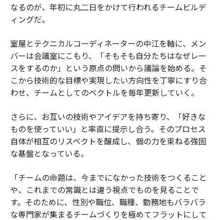
なるのが、年初に丸二日をかけて行われるチームビルデ
ィングだ。
室屋とテクニカルコーディネーターの中江を軸に、メン
バーは会議室にこもり、「そもそも自分たちはなぜレー
スをするのか」という原点の問いから議論を始める。そ
こから技術的な目標や実現したい方向性を丁寧にすり合
わせ、チームとしてのベクトルを毎年更新していく。
さらに、お互いの技術やアイデアを持ち寄り、「好きな
ものを使っていい」と率直に提示し合う。そのプロセス
自体が相互のリスペクトを醸成し、個の力を束ねる強固
な基盤となっている。
「チームの命題は、今までになかった技術をつくること
や、これまでの常識とは違う視点でものを見ることで
す。そのために、性別や職位、職種、勤務地もバラバラ
な専門家が集まるチームづくりを極めてフラットにして