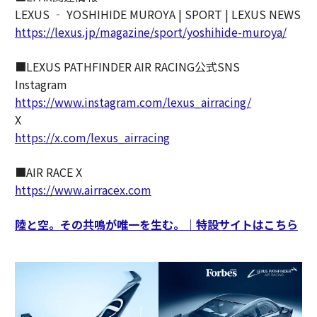
LEXUS ‐ YOSHIHIDE MUROYA | SPORT | LEXUS NEWS
https://lexus.jp/magazine/sport/yoshihide-muroya/
■LEXUS PATHFINDER AIR RACING公式SNS
Instagram
https://www.instagram.com/lexus_airracing/
X
https://x.com/lexus_airracing
■AIR RACE X
https://www.airracex.com
陸と空。その共鳴が唯一を生む。｜特設サイトはこちら