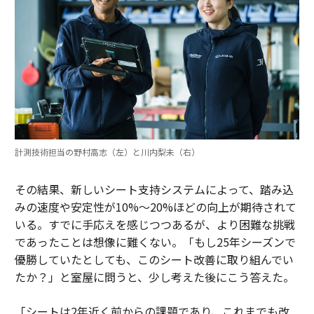
計測技術担当の野村高志（左）と川内梨未（右）
その結果、新しいシート支持システムによって、踏み込
みの速度や安定性が10%〜20%ほどの向上が期待されて
いる。すでに手応えを感じつつあるが、より困難な挑戦
であったことは想像に難くない。「もし25年シーズンで
優勝していたとしても、このシート改善に取り組んでい
たか？」と室屋に問うと、少し考えた後にこう答えた。
「シートは2年近く前からの課題であり、これまでも改