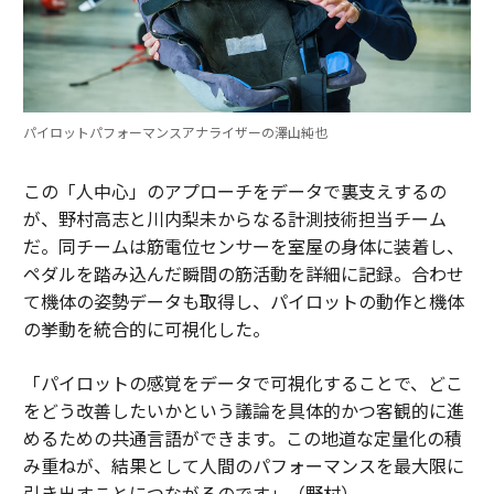
パイロットパフォーマンスアナライザーの澤山純也
この「人中心」のアプローチをデータで裏支えするの
が、野村高志と川内梨未からなる計測技術担当チーム
だ。同チームは筋電位センサーを室屋の身体に装着し、
ペダルを踏み込んだ瞬間の筋活動を詳細に記録。合わせ
て機体の姿勢データも取得し、パイロットの動作と機体
の挙動を統合的に可視化した。
「パイロットの感覚をデータで可視化することで、どこ
をどう改善したいかという議論を具体的かつ客観的に進
めるための共通言語ができます。この地道な定量化の積
み重ねが、結果として人間のパフォーマンスを最大限に
引き出すことにつながるのです」（野村）