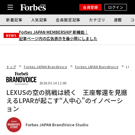
会員登録
ログイン
新着記事
人気記事
会員限定記事
カテゴリ
連載
コ
Forbes JAPAN MEMBERSHIP 新機能｜
NEWS
記事ページ内の広告表示を最小限にしました
トップ
Forbes JAPAN BrandVoice
Forbes JAPAN BrandVoice
LEX
2026.05.14 11:00
LEXUSの空の挑戦は続く 王座奪還を見据
えるLPARが起こす“人中心”のイノベーシ
ョン
Forbes JAPAN BrandVoice Studio