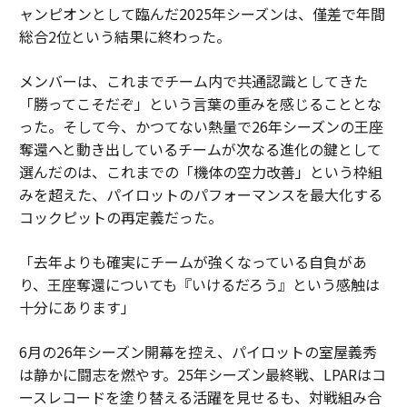
ャンピオンとして臨んだ2025年シーズンは、僅差で年間
総合2位という結果に終わった。
メンバーは、これまでチーム内で共通認識としてきた
「勝ってこそだぞ」という言葉の重みを感じることとな
った。そして今、かつてない熱量で26年シーズンの王座
奪還へと動き出しているチームが次なる進化の鍵として
選んだのは、これまでの「機体の空力改善」という枠組
みを超えた、パイロットのパフォーマンスを最大化する
コックピットの再定義だった。
「去年よりも確実にチームが強くなっている自負があ
り、王座奪還についても『いけるだろう』という感触は
十分にあります」
6月の26年シーズン開幕を控え、パイロットの室屋義秀
は静かに闘志を燃やす。25年シーズン最終戦、LPARはコ
ースレコードを塗り替える活躍を見せるも、対戦組み合