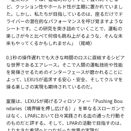
ど、クッション性やホールド性が主眼に置かれていまし
た。しかし、私たちが目指しているのは、座るだけでド
ライバーの潜在的なパフォーマンスを呼び覚ますような
シートです。この研究を突き詰めていくことで、運転の
楽しさが今と比べて何倍も跳ね上がるような、そんな未
来もやってくるかもしれません」（尾崎）
0.1秒の操作遅れでも大きな時間のロスに直結するシビア
な世界であるエアレース。そこで人間の運転技術や性能
を発揮させるためのインターフェースが磨かれることに
よって、LEXUSが追求する安心・安全、そしてクルマを
操る楽しさの実現も期待されているのだ。
室屋は、LEXUSが掲げるフィロソフィー「Pushing Bou
ndaries（境界線を押し広げる）」を単なるスローガンで
はなく、LPARにおいて日々実践される血の通った行動そ
のものだと評する。そして、LPARの活動で目指すのは、
より大きな希望へとつながった世界の実現だ。