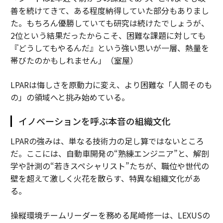
善を続けてきて、ある程度納得していた部分もありまし
た。もちろん優勝していても研究は続けたでしょうが、
2位という結果だったからこそ、困難な課題に対しても
『どうしてもやるんだ』という強い思いが一層、熱量を
帯びたのかもしれません」（室屋）
LPARは悔しさを原動力に変え、より困難な「人間そのも
の」の領域へと挑み始めている。
イノベーションを呼ぶ本音の組織文化
LPARの強みは、単なる技術力の足し算ではないところ
だ。ここには、自動車開発の“熟練エンジニア”と、解剖
学や計測の“若きスペシャリスト”たちが、職位や世代の
壁を超えて激しく火花を散らす、特異な組織文化があ
る。
操縦環境チームリーダーを務める尾崎修一は、LEXUSの