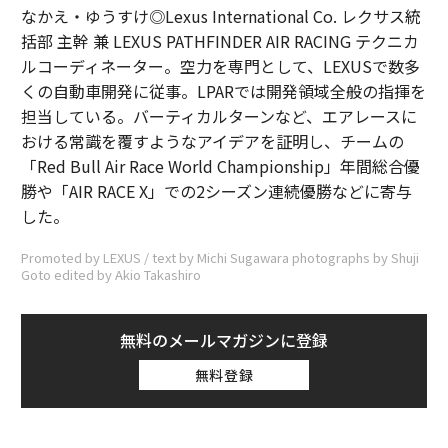
なかえ・ゆうすけ◎Lexus International Co. レクサス統
括部 主幹 兼 LEXUS PATHFINDER AIR RACING テクニカ
ルコーディネーター。空力を専門として、LEXUSで数多
くの自動車開発に従事。LPARでは開発領域全般の指揮を
担当している。バーティカルターンなど、エアレースに
おける常識を覆すようなアイデアを証明し、チームの
「Red Bull Air Race World Championship」年間総合優
勝や「AIR RACE X」での2シーズン連続優勝などに寄与
した。
Promoted by LEXUS / text by Michi Sugawara photographs by Shuji
Goto edited by Akio Takashiro
無料のメールマガジンに登録
無料登録