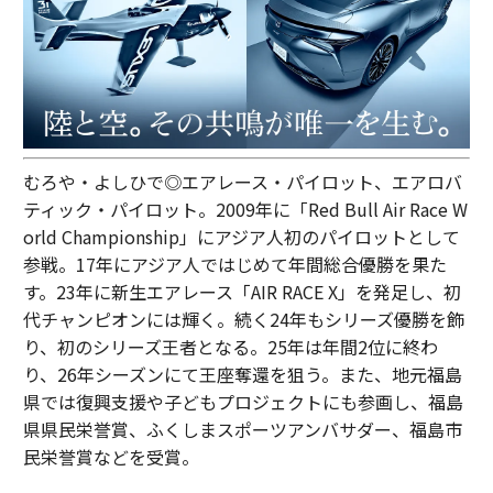
むろや・よしひで◎エアレース・パイロット、エアロバ
ティック・パイロット。2009年に「Red Bull Air Race W
orld Championship」にアジア人初のパイロットとして
参戦。17年にアジア人ではじめて年間総合優勝を果た
す。23年に新生エアレース「AIR RACE X」を発足し、初
代チャンピオンには輝く。続く24年もシリーズ優勝を飾
り、初のシリーズ王者となる。25年は年間2位に終わ
り、26年シーズンにて王座奪還を狙う。また、地元福島
県では復興支援や子どもプロジェクトにも参画し、福島
県県民栄誉賞、ふくしまスポーツアンバサダー、福島市
民栄誉賞などを受賞。