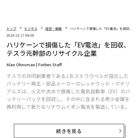
トップ
ビジネス
経営・戦略
ハリケーンで損傷した「EV電池」を回収、テ
2024.10.17 08:00
ハリケーンで損傷した「EV電池」を回収、
テスラ元幹部のリサイクル企業
Alan Ohnsman | Forbes Staff
テスラの共同創業者であるJ.B.ストラウベルが設立した
バッテリー再生・部品メーカーのレッドウッド・マテリ
アルズは、火災や洪水で損傷した電気自動車（EV）のバ
ッテリーパックを回収し、その中に含まれる希少金属を
再利用して新たなリチウムイオン電池を製造している。
「今やバッテリーは自動車や家庭、送電網など、あらゆ
る場所に使われている。寿命が尽きたり、災害や洪水で
続きを見る
損傷したバッテリーが環境に悪影響を与えないようにす