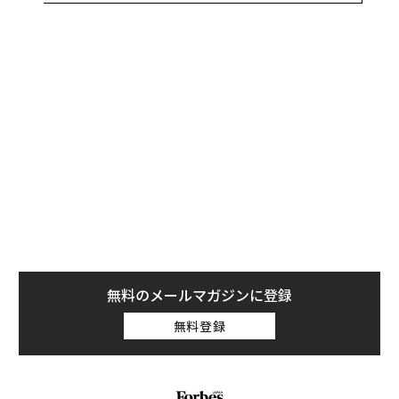
る必要がある。自然災害がもたらした以上のダメージを
環境に及ぼさないための良い解決策がいくつかある」と
ストラウベルは話す。
ネバダ州カーソンシティに本拠を置くレッドウッド・マ
テリアルズは、主に自動車ディーラーや電子廃棄物リサ
イクル業者、パナソニックなどのバッテリーセルを製造
する企業からバッテリーパックや廃材を入手し、リサイ
クルしている。しかし、近年は自然災害で損傷したバッ
テリーをリサイクルする需要が高まっている。
無料のメールマガジンに登録
無料登録