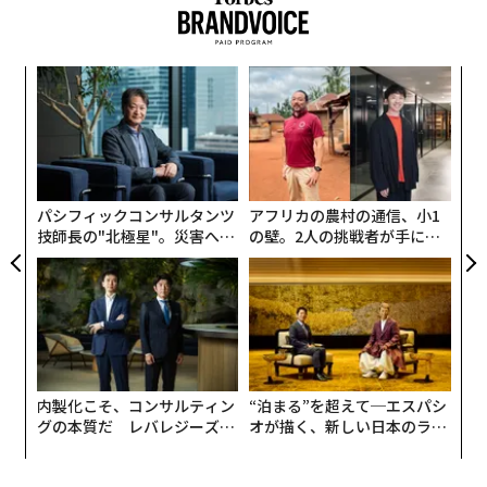
な
術
た
〜
ア
金
個
ェ
パシフィックコンサルタンツ
アフリカの農村の通信、小1
技師長の"北極星"。災害への
の壁。2人の挑戦者が手にし
無力感を乗り越え見つけた、
た「次なる武器」
防災一筋20年の答え
内製化こそ、コンサルティン
“泊まる”を超えて─エスパシ
グの本質だ レバレジーズが
オが描く、新しい日本のラグ
実践する、次世代ファームの
ジュアリー（中編）
全貌