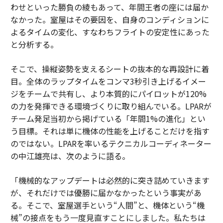
わせといった勝負の綾もあって、年間王者の座には届か
なかった。室屋はその要因を、自身のコンディションに
よるタイムの変化、すなわちフライトの安定性にあった
と分析する。
そこで、操縦姿勢を支えるシートの抜本的な再設計に着
目。全体のラップタイムをコンマ3秒引き上げるイメー
ジをチームで共有し、より本質的にパイロットが120%
の力を発揮できる環境づくりに取り組んでいる。LPARが
チーム発足当初から掲げている「年間1%の進化」とい
う目標。それは単に機体の性能を上げることだけを指す
のではない。LPARを率いるテクニカルコーディネーター
の中江雄亮は、次のように語る。
「機械的なアップデートは必然的に突き詰めていきます
が、それだけでは優勝に届かなかったという事実があ
る。そこで、室屋選手という“人間”と、機体という“機
械”の接点をもう一度見直すことにしました。私たちは