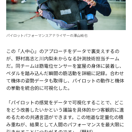
パイロットパフォーマンスアナライザーの澤山純也
この「人中心」のアプローチをデータで裏支えするの
が、野村高志と川内梨未からなる計測技術担当チーム
だ。同チームは筋電位センサーを室屋の身体に装着し、
ペダルを踏み込んだ瞬間の筋活動を詳細に記録。合わせ
て機体の姿勢データも取得し、パイロットの動作と機体
の挙動を統合的に可視化した。
「パイロットの感覚をデータで可視化することで、どこ
をどう改善したいかという議論を具体的かつ客観的に進
めるための共通言語ができます。この地道な定量化の積
み重ねが、結果として人間のパフォーマンスを最大限に
引き出すことにつながるのです」（野村）