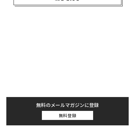
まず「避難場所」と「避難所」の違いを明確に説明でき
る回答者がわずか20%に過ぎなかった。避難場所は、津
波や火災など差し迫った危険から一時的に身を守るため
の広域な場所（公園、広場など）を指す一方、避難所
は、災害により自宅に戻ることが困難になった人々が一
定期間生活を送るための施設（学校の体育館、公民館な
ど）のこと。各自治体のサイトにしっかり記載されてい
るので、まずは確認しておきたい。
無料のメールマガジンに登録
無料登録