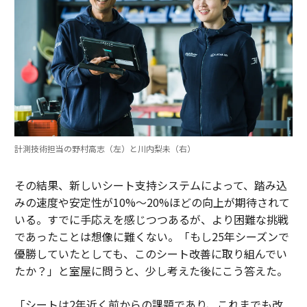
計測技術担当の野村高志（左）と川内梨未（右）
その結果、新しいシート支持システムによって、踏み込
みの速度や安定性が10%〜20%ほどの向上が期待されて
いる。すでに手応えを感じつつあるが、より困難な挑戦
であったことは想像に難くない。「もし25年シーズンで
優勝していたとしても、このシート改善に取り組んでい
たか？」と室屋に問うと、少し考えた後にこう答えた。
「シートは2年近く前からの課題であり、これまでも改