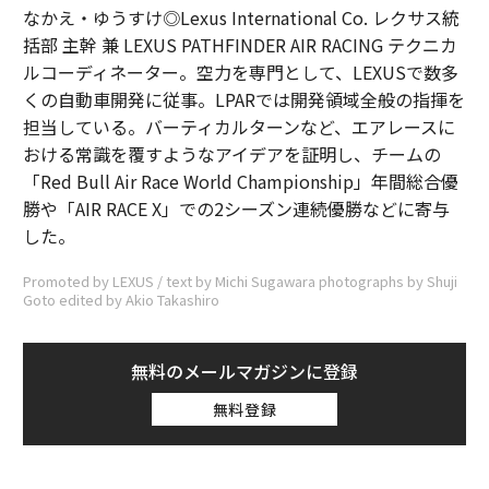
なかえ・ゆうすけ◎Lexus International Co. レクサス統
括部 主幹 兼 LEXUS PATHFINDER AIR RACING テクニカ
ルコーディネーター。空力を専門として、LEXUSで数多
くの自動車開発に従事。LPARでは開発領域全般の指揮を
担当している。バーティカルターンなど、エアレースに
おける常識を覆すようなアイデアを証明し、チームの
「Red Bull Air Race World Championship」年間総合優
勝や「AIR RACE X」での2シーズン連続優勝などに寄与
した。
Promoted by LEXUS / text by Michi Sugawara photographs by Shuji
Goto edited by Akio Takashiro
無料のメールマガジンに登録
無料登録