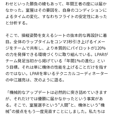
わせといった勝負の綾もあって、年間王者の座には届か
なかった。室屋はその要因を、自身のコンディションに
よるタイムの変化、すなわちフライトの安定性にあった
と分析する。
そこで、操縦姿勢を支えるシートの抜本的な再設計に着
目。全体のラップタイムをコンマ3秒引き上げるイメー
ジをチームで共有し、より本質的にパイロットが120%
の力を発揮できる環境づくりに取り組んでいる。LPARが
チーム発足当初から掲げている「年間1%の進化」とい
う目標。それは単に機体の性能を上げることだけを指す
のではない。LPARを率いるテクニカルコーディネーター
の中江雄亮は、次のように語る。
「機械的なアップデートは必然的に突き詰めていきます
が、それだけでは優勝に届かなかったという事実があ
る。そこで、室屋選手という“人間”と、機体という“機
械”の接点をもう一度見直すことにしました。私たちは