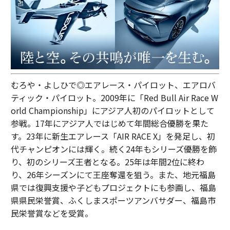
むろや・よしひで◎エアレース・パイロット、エアロバ
ティック・パイロット。2009年に「Red Bull Air Race W
orld Championship」にアジア人初のパイロットとして
参戦。17年にアジア人ではじめて年間総合優勝を果た
す。23年に新生エアレース「AIR RACE X」を発足し、初
代チャンピオンには輝く。続く24年もシリーズ優勝を飾
り、初のシリーズ王者となる。25年は年間2位に終わ
り、26年シーズンにて王座奪還を狙う。また、地元福島
県では復興支援や子どもプロジェクトにも参画し、福島
県県民栄誉賞、ふくしまスポーツアンバサダー、福島市
民栄誉賞などを受賞。