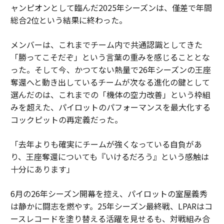
ャンピオンとして臨んだ2025年シーズンは、僅差で年間
総合2位という結果に終わった。
メンバーは、これまでチーム内で共通認識としてきた
「勝ってこそだぞ」という言葉の重みを感じることとな
った。そして今、かつてない熱量で26年シーズンの王座
奪還へと動き出しているチームが次なる進化の鍵として
選んだのは、これまでの「機体の空力改善」という枠組
みを超えた、パイロットのパフォーマンスを最大化する
コックピットの再定義だった。
「去年よりも確実にチームが強くなっている自負があ
り、王座奪還についても『いけるだろう』という感触は
十分にあります」
6月の26年シーズン開幕を控え、パイロットの室屋義秀
は静かに闘志を燃やす。25年シーズン最終戦、LPARはコ
ースレコードを塗り替える活躍を見せるも、対戦組み合