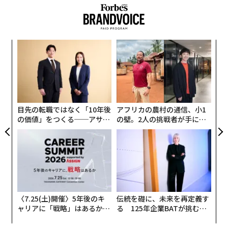
続いて、どの警戒レベルで避難するかについて、多くの
人々は、最も危険度が高い「警戒レベル5（緊急安全確
保）」や「警戒レベル4（避難指示）」が発令されて初
革
めて避難。70代は「警戒レベル3（高齢者等避難）」か
ク
ら避難する人が多く、概ね警戒レベルに応じて従ってい
た「
るといえよう。
“
オ
ジ
目先の転職ではなく「10年後
アフリカの農村の通信、小1
の価値」をつくる──アサイ
の壁。2人の挑戦者が手にし
ンの長期伴走型支援とは
た「次なる武器」
〈7.25(土)開催〉5年後のキ
伝統を礎に、未来を再定義す
しかし、「警戒レベルにかかわらず避難しない」が19%
ャリアに「戦略」はあるか。
る 125年企業BATが挑むス
もいる。その理由として「避難場所より自宅の方が安
トップエグゼクティブのキャ
モークレスな未来
リアに触れる1日│CAREER S