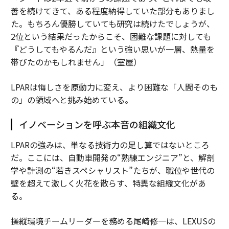
善を続けてきて、ある程度納得していた部分もありまし
た。もちろん優勝していても研究は続けたでしょうが、
2位という結果だったからこそ、困難な課題に対しても
『どうしてもやるんだ』という強い思いが一層、熱量を
帯びたのかもしれません」（室屋）
LPARは悔しさを原動力に変え、より困難な「人間そのも
の」の領域へと挑み始めている。
イノベーションを呼ぶ本音の組織文化
LPARの強みは、単なる技術力の足し算ではないところ
だ。ここには、自動車開発の“熟練エンジニア”と、解剖
学や計測の“若きスペシャリスト”たちが、職位や世代の
壁を超えて激しく火花を散らす、特異な組織文化があ
る。
操縦環境チームリーダーを務める尾崎修一は、LEXUSの