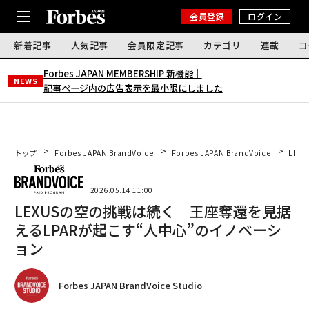
会員登録
ログイン
新着記事
人気記事
会員限定記事
カテゴリ
連載
コ
Forbes JAPAN MEMBERSHIP 新機能｜
NEWS
記事ページ内の広告表示を最小限にしました
トップ
Forbes JAPAN BrandVoice
Forbes JAPAN BrandVoice
LEX
2026.05.14 11:00
LEXUSの空の挑戦は続く 王座奪還を見据
えるLPARが起こす“人中心”のイノベーシ
ョン
Forbes JAPAN BrandVoice Studio