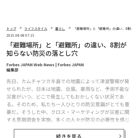
トップ
ライフスタイル
暮らし
「避難場所」と「避難所」の違い、8割が知
2025.08.08 07:15
「避難場所」と「避難所」の違い、8割が
知らない防災の落とし穴
Forbes JAPAN Web-News | Forbes JAPAN
編集部
先日、カムチャツカ半島での地震によって津波警報が発
せられたが、日本は地震、台風、豪雨など、予測不能な
災害がいつ、どこで発生してもおかしくない状況であ
る。そのため、私たち一人ひとりの防災意識がとても重
要だ。そうした中、クロス・マーケティングが災害に関
する意識調査を実施。多くの人々が防災の必要性を感じ
ている一方で、具体的な行動や知識には課題があること
が浮き彫りとなっている。
続きを見る