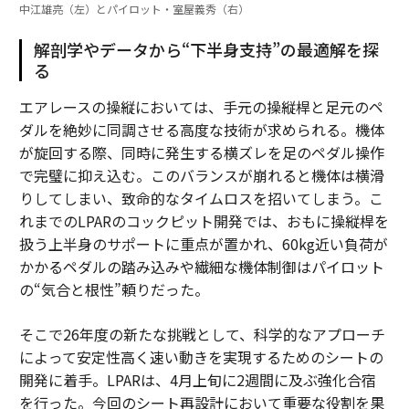
中江雄亮（左）とパイロット・室屋義秀（右）
解剖学やデータから“下半身支持”の最適解を探
る
エアレースの操縦においては、手元の操縦桿と足元のペ
ダルを絶妙に同調させる高度な技術が求められる。機体
が旋回する際、同時に発生する横ズレを足のペダル操作
で完璧に抑え込む。このバランスが崩れると機体は横滑
りしてしまい、致命的なタイムロスを招いてしまう。こ
れまでのLPARのコックピット開発では、おもに操縦桿を
扱う上半身のサポートに重点が置かれ、60kg近い負荷が
かかるペダルの踏み込みや繊細な機体制御はパイロット
の“気合と根性”頼りだった。
そこで26年度の新たな挑戦として、科学的なアプローチ
によって安定性高く速い動きを実現するためのシートの
開発に着手。LPARは、4月上旬に2週間に及ぶ強化合宿
を行った。今回のシート再設計において重要な役割を果