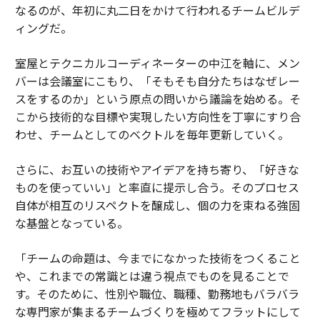
なるのが、年初に丸二日をかけて行われるチームビルデ
ィングだ。
室屋とテクニカルコーディネーターの中江を軸に、メン
バーは会議室にこもり、「そもそも自分たちはなぜレー
スをするのか」という原点の問いから議論を始める。そ
こから技術的な目標や実現したい方向性を丁寧にすり合
わせ、チームとしてのベクトルを毎年更新していく。
さらに、お互いの技術やアイデアを持ち寄り、「好きな
ものを使っていい」と率直に提示し合う。そのプロセス
自体が相互のリスペクトを醸成し、個の力を束ねる強固
な基盤となっている。
「チームの命題は、今までになかった技術をつくること
や、これまでの常識とは違う視点でものを見ることで
す。そのために、性別や職位、職種、勤務地もバラバラ
な専門家が集まるチームづくりを極めてフラットにして