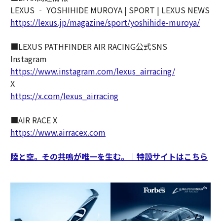
LEXUS ‐ YOSHIHIDE MUROYA | SPORT | LEXUS NEWS
https://lexus.jp/magazine/sport/yoshihide-muroya/
■LEXUS PATHFINDER AIR RACING公式SNS
Instagram
https://www.instagram.com/lexus_airracing/
X
https://x.com/lexus_airracing
■AIR RACE X
https://www.airracex.com
陸と空。その共鳴が唯一を生む。｜特設サイトはこちら