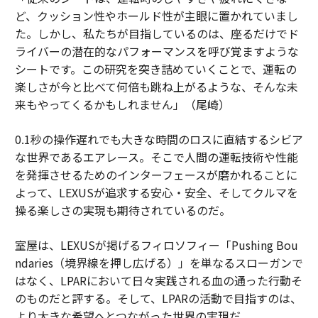
ど、クッション性やホールド性が主眼に置かれていまし
た。しかし、私たちが目指しているのは、座るだけでド
ライバーの潜在的なパフォーマンスを呼び覚ますような
シートです。この研究を突き詰めていくことで、運転の
楽しさが今と比べて何倍も跳ね上がるような、そんな未
来もやってくるかもしれません」（尾崎）
0.1秒の操作遅れでも大きな時間のロスに直結するシビア
な世界であるエアレース。そこで人間の運転技術や性能
を発揮させるためのインターフェースが磨かれることに
よって、LEXUSが追求する安心・安全、そしてクルマを
操る楽しさの実現も期待されているのだ。
室屋は、LEXUSが掲げるフィロソフィー「Pushing Bou
ndaries（境界線を押し広げる）」を単なるスローガンで
はなく、LPARにおいて日々実践される血の通った行動そ
のものだと評する。そして、LPARの活動で目指すのは、
より大きな希望へとつながった世界の実現だ。