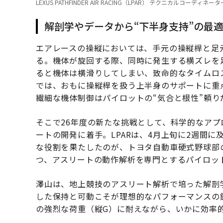
LEXUS PATHFINDER AIR RACING（LPAR） テクニカルコ
解剖学やデータから“下半身支持”の最
エアレースの操縦においては、手元の操縦桿と足
る。機体が旋回する際、同時に発生する横ズレを
ると機体は横滑りしてしまい、致命的なタイムロス
では、おもに操縦桿を扱う上半身のサポートに重点
繊細な機体制御はパイロットの“気合と根性”頼り
そこで26年度の新たな挑戦として、科学的なア
ートの開発に着手。LPARは、4月上旬に2週間
な役割を果たしたのが、トヨタ自動車硬式野球部
つ、アスリートの動作解析を専門とするパイロッ
澤山は、地上競技のアスリート解析で培った解剖
した保持と可動こそが理想的なパフォーマンスの
の強烈な荷重（縦G）に耐えながら、いかに効率