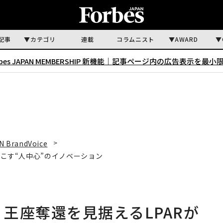
記事
カテゴリ
連載
コラムニスト
AWARD
rbes JAPAN MEMBERSHIP 新機能｜
記事ページ内の広告表示を最小
N BrandVoice
起こす“人中心”のイノベーション
 王座奪還を見据えるLPARが