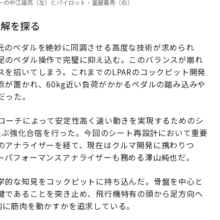
ーディネーターの中江雄亮（左）とパイロット・室屋義秀（右）
適解を探る
元のペダルを絶妙に同調させる高度な技術が求められ
足のペダル操作で完璧に抑え込む。このバランスが崩れ
を招いてしまう。これまでのLPARのコックピット開発
が置かれ、60kg近い負荷がかかるペダルの踏み込みや
だった。
プローチによって安定性高く速い動きを実現するためのシ
に及ぶ強化合宿を行った。今回のシート再設計において重要
のアナライザーを経て、現在はクルマ開発に携わりつ
トパフォーマンスアナライザーも務める澤山純也だ。
学的な知見をコックピットに持ち込んだ。骨盤を中心と
鍵であることを突き止め、飛行機特有の頭から足方向へ
的に筋肉を動かすかを追求している。