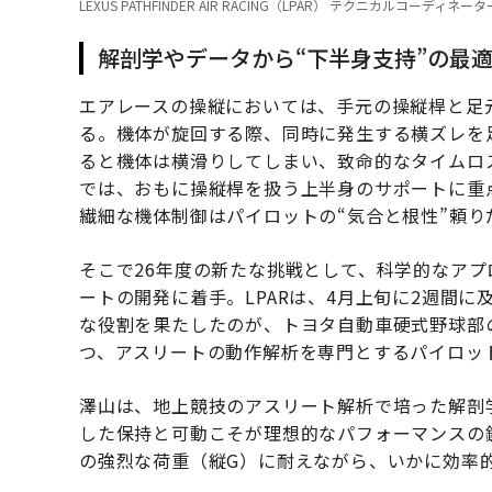
LEXUS PATHFINDER AIR RACING（LPAR） テクニカルコ
解剖学やデータから“下半身支持”の最
エアレースの操縦においては、手元の操縦桿と足
る。機体が旋回する際、同時に発生する横ズレを
ると機体は横滑りしてしまい、致命的なタイムロス
では、おもに操縦桿を扱う上半身のサポートに重点
繊細な機体制御はパイロットの“気合と根性”頼り
そこで26年度の新たな挑戦として、科学的なア
ートの開発に着手。LPARは、4月上旬に2週間
な役割を果たしたのが、トヨタ自動車硬式野球部
つ、アスリートの動作解析を専門とするパイロッ
澤山は、地上競技のアスリート解析で培った解剖
した保持と可動こそが理想的なパフォーマンスの
の強烈な荷重（縦G）に耐えながら、いかに効率