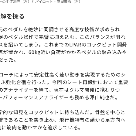
ーディネーターの中江雄亮（左）とパイロット・室屋義秀（右）
適解を探る
元のペダルを絶妙に同調させる高度な技術が求められ
足のペダル操作で完璧に抑え込む。このバランスが崩れ
を招いてしまう。これまでのLPARのコックピット開発
が置かれ、60kg近い負荷がかかるペダルの踏み込みや
だった。
プローチによって安定性高く速い動きを実現するためのシ
に及ぶ強化合宿を行った。今回のシート再設計において重要
のアナライザーを経て、現在はクルマ開発に携わりつ
トパフォーマンスアナライザーも務める澤山純也だ。
学的な知見をコックピットに持ち込んだ。骨盤を中心と
鍵であることを突き止め、飛行機特有の頭から足方向へ
的に筋肉を動かすかを追求している。