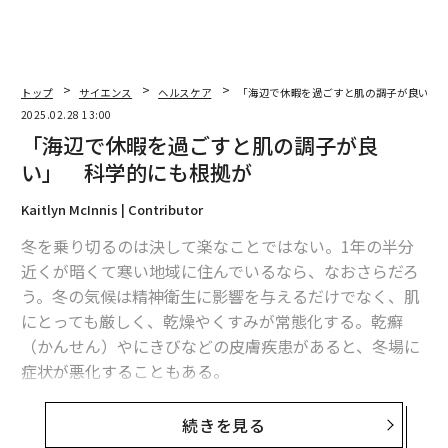
トップ
サイエンス
ヘルスケア
「海辺で休暇を過ごすと肌の調子が良い」
2025.02.28 13:00
「海辺で休暇を過ごすと肌の調子が良
い」 科学的にも根拠が
Kaitlyn McInnis | Contributor
冬を乗り切るのは決して楽なことではない。1年の半分
近くが暗くて寒い地域に住んでいるなら、なおさらだろ
う。冬の気候は精神衛生に影響を与えるだけでなく、肌
にとっても厳しく、乾燥やくすみが常態化する。乾癬
（かんせん）やにきびなどの皮膚疾患があると、冬場に
症状が悪化することもある。
冬季は特に南国への旅行が人気となるが、オーストラリ
続きを見る
アの旅行会社
シーニッククルーズ
が行った調査による