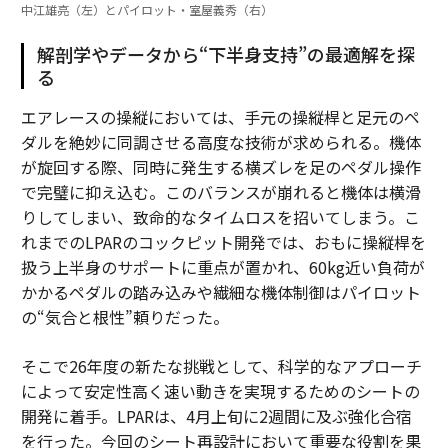
中江雄亮（左）とパイロット・室屋義秀（右）
解剖学やデータから“下半身支持”の最適解を探
る
エアレースの操縦においては、手元の操縦桿と足元のペ
ダルを絶妙に同調させる高度な技術が求められる。機体
が旋回する際、同時に発生する横ズレを足のペダル操作
で完璧に抑え込む。このバランスが崩れると機体は横滑
りしてしまい、致命的なタイムロスを招いてしまう。こ
れまでのLPARのコックピット開発では、おもに操縦桿を
扱う上半身のサポートに重点が置かれ、60kg近い負荷が
かかるペダルの踏み込みや繊細な機体制御はパイロット
の“気合と根性”頼りだった。
そこで26年度の新たな挑戦として、科学的なアプローチ
によって安定性高く速い動きを実現するためのシートの
開発に着手。LPARは、4月上旬に2週間に及ぶ強化合宿
を行った。今回のシート再設計において重要な役割を果