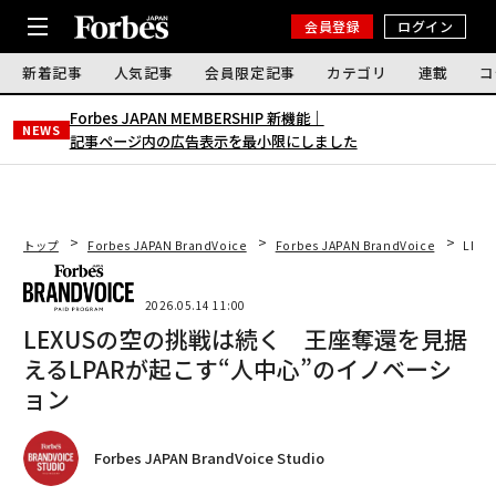
会員登録
ログイン
新着記事
人気記事
会員限定記事
カテゴリ
連載
コ
Forbes JAPAN MEMBERSHIP 新機能｜
NEWS
記事ページ内の広告表示を最小限にしました
トップ
Forbes JAPAN BrandVoice
Forbes JAPAN BrandVoice
LEX
2026.05.14 11:00
LEXUSの空の挑戦は続く 王座奪還を見据
えるLPARが起こす“人中心”のイノベーシ
ョン
Forbes JAPAN BrandVoice Studio