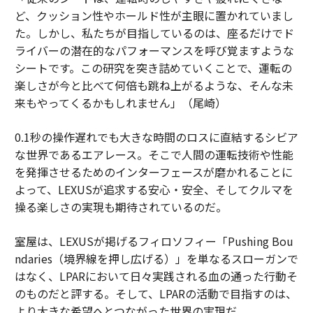
ど、クッション性やホールド性が主眼に置かれていまし
た。しかし、私たちが目指しているのは、座るだけでド
ライバーの潜在的なパフォーマンスを呼び覚ますような
シートです。この研究を突き詰めていくことで、運転の
楽しさが今と比べて何倍も跳ね上がるような、そんな未
来もやってくるかもしれません」（尾崎）
0.1秒の操作遅れでも大きな時間のロスに直結するシビア
な世界であるエアレース。そこで人間の運転技術や性能
を発揮させるためのインターフェースが磨かれることに
よって、LEXUSが追求する安心・安全、そしてクルマを
操る楽しさの実現も期待されているのだ。
室屋は、LEXUSが掲げるフィロソフィー「Pushing Bou
ndaries（境界線を押し広げる）」を単なるスローガンで
はなく、LPARにおいて日々実践される血の通った行動そ
のものだと評する。そして、LPARの活動で目指すのは、
より大きな希望へとつながった世界の実現だ。