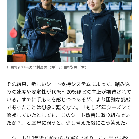
計測技術担当の野村高志（左）と川内梨未（右）
その結果、新しいシート支持システムによって、踏み込
みの速度や安定性が10%〜20%ほどの向上が期待されて
いる。すでに手応えを感じつつあるが、より困難な挑戦
であったことは想像に難くない。「もし25年シーズンで
優勝していたとしても、このシート改善に取り組んでい
たか？」と室屋に問うと、少し考えた後にこう答えた。
「シートは2年近く前からの課題であり、これまでも改