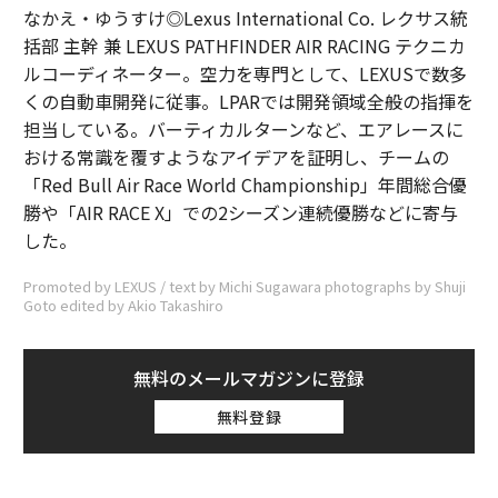
なかえ・ゆうすけ◎Lexus International Co. レクサス統
括部 主幹 兼 LEXUS PATHFINDER AIR RACING テクニカ
ルコーディネーター。空力を専門として、LEXUSで数多
くの自動車開発に従事。LPARでは開発領域全般の指揮を
担当している。バーティカルターンなど、エアレースに
おける常識を覆すようなアイデアを証明し、チームの
「Red Bull Air Race World Championship」年間総合優
勝や「AIR RACE X」での2シーズン連続優勝などに寄与
した。
Promoted by LEXUS / text by Michi Sugawara photographs by Shuji
Goto edited by Akio Takashiro
無料のメールマガジンに登録
無料登録