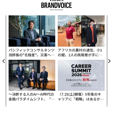
ルー
「
イン
3
し、
C
パシ
な
る
ラグ
術
た
ア
パシフィックコンサルタンツ
アフリカの農村の通信、小1
技師長の"北極星"。災害への
の壁。2人の挑戦者が手にし
無力感を乗り越え見つけた、
た「次なる武器」
防災一筋20年の答え
〜決断する人のAI〜AI時代の
〈7.25(土)開催〉5年後のキ
金融パラダイムシフト、「超
ャリアに「戦略」はあるか。
翻訳・編集＝安藤清香
個別化」の核心 【MUFG×ウ
トップエグゼクティブのキャ
ェルスナビ×PwC】
リアに触れる1日│CAREER S