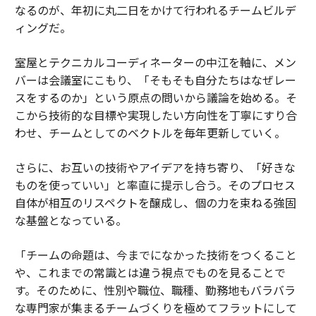
なるのが、年初に丸二日をかけて行われるチームビルデ
ィングだ。
室屋とテクニカルコーディネーターの中江を軸に、メン
バーは会議室にこもり、「そもそも自分たちはなぜレー
スをするのか」という原点の問いから議論を始める。そ
こから技術的な目標や実現したい方向性を丁寧にすり合
わせ、チームとしてのベクトルを毎年更新していく。
さらに、お互いの技術やアイデアを持ち寄り、「好きな
ものを使っていい」と率直に提示し合う。そのプロセス
自体が相互のリスペクトを醸成し、個の力を束ねる強固
な基盤となっている。
「チームの命題は、今までになかった技術をつくること
や、これまでの常識とは違う視点でものを見ることで
す。そのために、性別や職位、職種、勤務地もバラバラ
な専門家が集まるチームづくりを極めてフラットにして