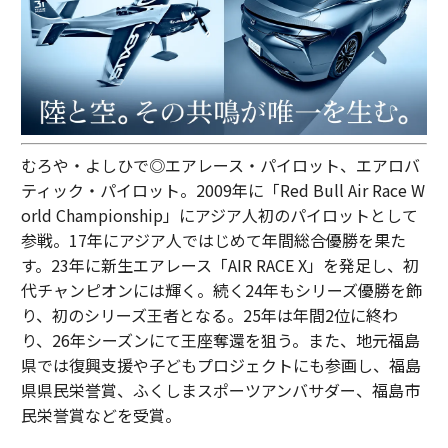
むろや・よしひで◎エアレース・パイロット、エアロバ
ティック・パイロット。2009年に「Red Bull Air Race W
orld Championship」にアジア人初のパイロットとして
参戦。17年にアジア人ではじめて年間総合優勝を果た
す。23年に新生エアレース「AIR RACE X」を発足し、初
代チャンピオンには輝く。続く24年もシリーズ優勝を飾
り、初のシリーズ王者となる。25年は年間2位に終わ
り、26年シーズンにて王座奪還を狙う。また、地元福島
県では復興支援や子どもプロジェクトにも参画し、福島
県県民栄誉賞、ふくしまスポーツアンバサダー、福島市
民栄誉賞などを受賞。