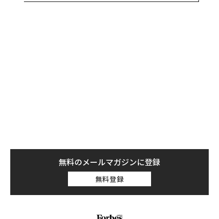
と、海辺での休暇は太陽の下でのんびりとくつろぐのに
最適なだけでなく、肌の健康にも非常に良いことが示さ
れた。
調査によると、旅行者の41％が海辺での休暇後に肌の輝
きが増したと報告し、32％が肌の柔軟性が向上したと感
じ、25％は肌の保湿性が高まったと答えた。このよう
に、海辺で休暇を過ごした旅行者が肌の調子が良くなっ
たと感じる理由には科学的な根拠もある。
無料のメールマガジンに登録
無料登録