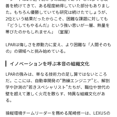
善を続けてきて、ある程度納得していた部分もありまし
た。もちろん優勝していても研究は続けたでしょうが、
2位という結果だったからこそ、困難な課題に対しても
『どうしてもやるんだ』という強い思いが一層、熱量を
帯びたのかもしれません」（室屋）
LPARは悔しさを原動力に変え、より困難な「人間そのも
の」の領域へと挑み始めている。
イノベーションを呼ぶ本音の組織文化
LPARの強みは、単なる技術力の足し算ではないところ
だ。ここには、自動車開発の“熟練エンジニア”と、解剖
学や計測の“若きスペシャリスト”たちが、職位や世代の
壁を超えて激しく火花を散らす、特異な組織文化があ
る。
操縦環境チームリーダーを務める尾崎修一は、LEXUSの