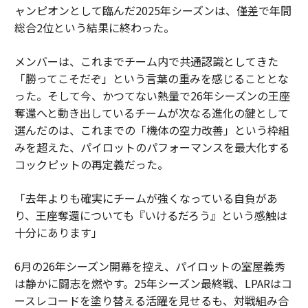
ャンピオンとして臨んだ2025年シーズンは、僅差で年間
総合2位という結果に終わった。
メンバーは、これまでチーム内で共通認識としてきた
「勝ってこそだぞ」という言葉の重みを感じることとな
った。そして今、かつてない熱量で26年シーズンの王座
奪還へと動き出しているチームが次なる進化の鍵として
選んだのは、これまでの「機体の空力改善」という枠組
みを超えた、パイロットのパフォーマンスを最大化する
コックピットの再定義だった。
「去年よりも確実にチームが強くなっている自負があ
り、王座奪還についても『いけるだろう』という感触は
十分にあります」
6月の26年シーズン開幕を控え、パイロットの室屋義秀
は静かに闘志を燃やす。25年シーズン最終戦、LPARはコ
ースレコードを塗り替える活躍を見せるも、対戦組み合