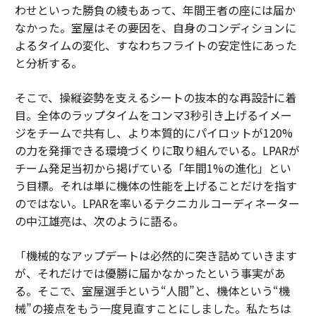
わせといった勝負の綾もあって、年間王者の座には届か
なかった。室屋はその要因を、自身のコンディションに
よるタイムの変化、すなわちフライトの安定性にあった
と分析する。
そこで、操縦姿勢を支えるシートの抜本的な再設計に着
目。全体のラップタイムをコンマ3秒引き上げるイメー
ジをチームで共有し、より本質的にパイロットが120%
の力を発揮できる環境づくりに取り組んでいる。LPARが
チーム発足当初から掲げている「年間1%の進化」とい
う目標。それは単に機体の性能を上げることだけを指す
のではない。LPARを率いるテクニカルコーディネーター
の中江雄亮は、次のように語る。
「機械的なアップデートは必然的に突き詰めていきます
が、それだけでは優勝に届かなかったという事実があ
る。そこで、室屋選手という“人間”と、機体という“機
械”の接点をもう一度見直すことにしました。私たちは