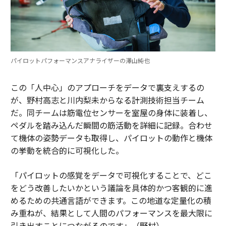
パイロットパフォーマンスアナライザーの澤山純也
この「人中心」のアプローチをデータで裏支えするの
が、野村高志と川内梨未からなる計測技術担当チーム
だ。同チームは筋電位センサーを室屋の身体に装着し、
ペダルを踏み込んだ瞬間の筋活動を詳細に記録。合わせ
て機体の姿勢データも取得し、パイロットの動作と機体
の挙動を統合的に可視化した。
「パイロットの感覚をデータで可視化することで、どこ
をどう改善したいかという議論を具体的かつ客観的に進
めるための共通言語ができます。この地道な定量化の積
み重ねが、結果として人間のパフォーマンスを最大限に
引き出すことにつながるのです」（野村）