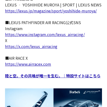
LEXUS ‐ YOSHIHIDE MUROYA | SPORT | LEXUS NEWS
https://lexus.jp/magazine/sport/yoshihide-muroya/
■LEXUS PATHFINDER AIR RACING公式SNS
Instagram
https://www.instagram.com/lexus_airracing/
X
https://x.com/lexus_airracing
■AIR RACE X
https://www.airracex.com
陸と空。その共鳴が唯一を生む。｜特設サイトはこちら