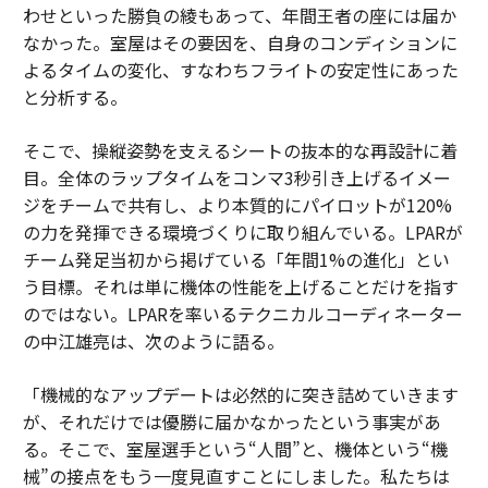
わせといった勝負の綾もあって、年間王者の座には届か
なかった。室屋はその要因を、自身のコンディションに
よるタイムの変化、すなわちフライトの安定性にあった
と分析する。
そこで、操縦姿勢を支えるシートの抜本的な再設計に着
目。全体のラップタイムをコンマ3秒引き上げるイメー
ジをチームで共有し、より本質的にパイロットが120%
の力を発揮できる環境づくりに取り組んでいる。LPARが
チーム発足当初から掲げている「年間1%の進化」とい
う目標。それは単に機体の性能を上げることだけを指す
のではない。LPARを率いるテクニカルコーディネーター
の中江雄亮は、次のように語る。
「機械的なアップデートは必然的に突き詰めていきます
が、それだけでは優勝に届かなかったという事実があ
る。そこで、室屋選手という“人間”と、機体という“機
械”の接点をもう一度見直すことにしました。私たちは