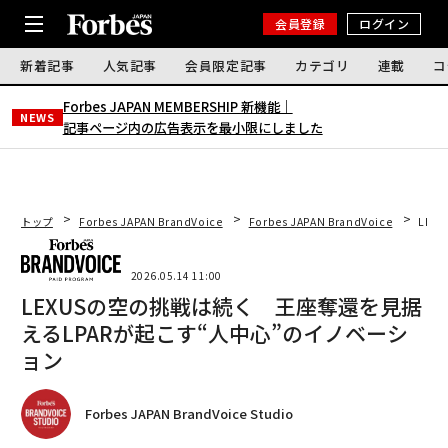
会員登録
ログイン
新着記事
人気記事
会員限定記事
カテゴリ
連載
コ
Forbes JAPAN MEMBERSHIP 新機能｜
NEWS
記事ページ内の広告表示を最小限にしました
トップ
Forbes JAPAN BrandVoice
Forbes JAPAN BrandVoice
LEX
2026.05.14 11:00
LEXUSの空の挑戦は続く 王座奪還を見据
えるLPARが起こす“人中心”のイノベーシ
ョン
Forbes JAPAN BrandVoice Studio