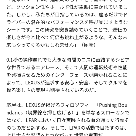
ど、クッション性やホールド性が主眼に置かれていまし
た。しかし、私たちが目指しているのは、座るだけでド
ライバーの潜在的なパフォーマンスを呼び覚ますような
シートです。この研究を突き詰めていくことで、運転の
楽しさが今と比べて何倍も跳ね上がるような、そんな未
来もやってくるかもしれません」（尾崎）
0.1秒の操作遅れでも大きな時間のロスに直結するシビア
な世界であるエアレース。そこで人間の運転技術や性能
を発揮させるためのインターフェースが磨かれることに
よって、LEXUSが追求する安心・安全、そしてクルマを
操る楽しさの実現も期待されているのだ。
室屋は、LEXUSが掲げるフィロソフィー「Pushing Bou
ndaries（境界線を押し広げる）」を単なるスローガンで
はなく、LPARにおいて日々実践される血の通った行動そ
のものだと評する。そして、LPARの活動で目指すのは、
より大きな希望へとつながった世界の実現だ。