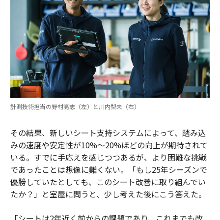
計測技術担当の野村高志（左）と川内梨未（右）
その結果、新しいシート支持システムによって、踏み込
みの速度や安定性が10%〜20%ほどの向上が期待されて
いる。すでに手応えを感じつつあるが、より困難な挑戦
であったことは想像に難くない。「もし25年シーズンで
優勝していたとしても、このシート改善に取り組んでい
たか？」と室屋に問うと、少し考えた後にこう答えた。
「シートは2年近く前からの課題であり、これまでも改