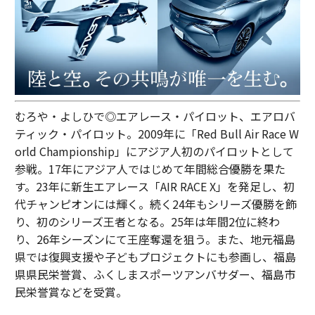
むろや・よしひで◎エアレース・パイロット、エアロバ
ティック・パイロット。2009年に「Red Bull Air Race W
orld Championship」にアジア人初のパイロットとして
参戦。17年にアジア人ではじめて年間総合優勝を果た
す。23年に新生エアレース「AIR RACE X」を発足し、初
代チャンピオンには輝く。続く24年もシリーズ優勝を飾
り、初のシリーズ王者となる。25年は年間2位に終わ
り、26年シーズンにて王座奪還を狙う。また、地元福島
県では復興支援や子どもプロジェクトにも参画し、福島
県県民栄誉賞、ふくしまスポーツアンバサダー、福島市
民栄誉賞などを受賞。