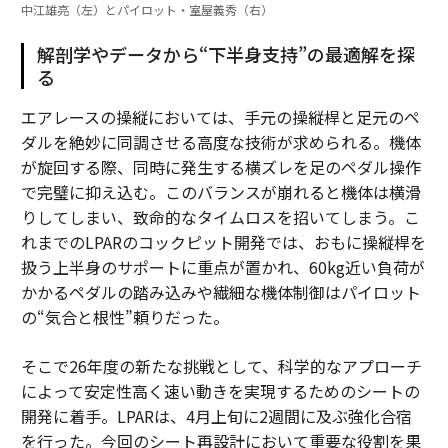
中江雄亮（左）とパイロット・室屋義秀（右）
解剖学やデータから“下半身支持”の最適解を探
る
エアレースの操縦においては、手元の操縦桿と足元のペ
ダルを絶妙に同調させる高度な技術が求められる。機体
が旋回する際、同時に発生する横ズレを足のペダル操作
で完璧に抑え込む。このバランスが崩れると機体は横滑
りしてしまい、致命的なタイムロスを招いてしまう。こ
れまでのLPARのコックピット開発では、おもに操縦桿を
扱う上半身のサポートに重点が置かれ、60kg近い負荷が
かかるペダルの踏み込みや繊細な機体制御はパイロット
の“気合と根性”頼りだった。
そこで26年度の新たな挑戦として、科学的なアプローチ
によって安定性高く速い動きを実現するためのシートの
開発に着手。LPARは、4月上旬に2週間に及ぶ強化合宿
を行った。今回のシート再設計において重要な役割を果