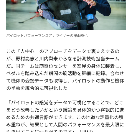
パイロットパフォーマンスアナライザーの澤山純也
この「人中心」のアプローチをデータで裏支えするの
が、野村高志と川内梨未からなる計測技術担当チーム
だ。同チームは筋電位センサーを室屋の身体に装着し、
ペダルを踏み込んだ瞬間の筋活動を詳細に記録。合わせ
て機体の姿勢データも取得し、パイロットの動作と機体
の挙動を統合的に可視化した。
「パイロットの感覚をデータで可視化することで、どこ
をどう改善したいかという議論を具体的かつ客観的に進
めるための共通言語ができます。この地道な定量化の積
み重ねが、結果として人間のパフォーマンスを最大限に
引き出すことにつながるのです」（野村）