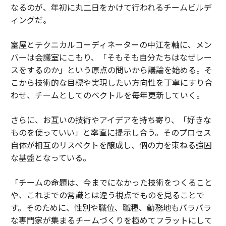
なるのが、年初に丸二日をかけて行われるチームビルデ
ィングだ。
室屋とテクニカルコーディネーターの中江を軸に、メン
バーは会議室にこもり、「そもそも自分たちはなぜレー
スをするのか」という原点の問いから議論を始める。そ
こから技術的な目標や実現したい方向性を丁寧にすり合
わせ、チームとしてのベクトルを毎年更新していく。
さらに、お互いの技術やアイデアを持ち寄り、「好きな
ものを使っていい」と率直に提示し合う。そのプロセス
自体が相互のリスペクトを醸成し、個の力を束ねる強固
な基盤となっている。
「チームの命題は、今までになかった技術をつくること
や、これまでの常識とは違う視点でものを見ることで
す。そのために、性別や職位、職種、勤務地もバラバラ
な専門家が集まるチームづくりを極めてフラットにして