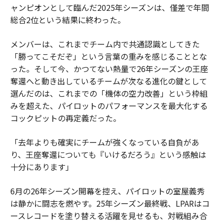
ャンピオンとして臨んだ2025年シーズンは、僅差で年間
総合2位という結果に終わった。
メンバーは、これまでチーム内で共通認識としてきた
「勝ってこそだぞ」という言葉の重みを感じることとな
った。そして今、かつてない熱量で26年シーズンの王座
奪還へと動き出しているチームが次なる進化の鍵として
選んだのは、これまでの「機体の空力改善」という枠組
みを超えた、パイロットのパフォーマンスを最大化する
コックピットの再定義だった。
「去年よりも確実にチームが強くなっている自負があ
り、王座奪還についても『いけるだろう』という感触は
十分にあります」
6月の26年シーズン開幕を控え、パイロットの室屋義秀
は静かに闘志を燃やす。25年シーズン最終戦、LPARはコ
ースレコードを塗り替える活躍を見せるも、対戦組み合