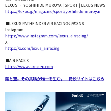
LEXUS ‐ YOSHIHIDE MUROYA | SPORT | LEXUS NEWS
https://lexus.jp/magazine/sport/yoshihide-muroya/
■LEXUS PATHFINDER AIR RACING公式SNS
Instagram
https://www.instagram.com/lexus_airracing/
X
https://x.com/lexus_airracing
■AIR RACE X
https://www.airracex.com
陸と空。その共鳴が唯一を生む。｜特設サイトはこちら