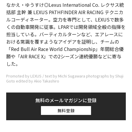
なかえ・ゆうすけ◎Lexus International Co. レクサス統
括部 主幹 兼 LEXUS PATHFINDER AIR RACING テクニカ
ルコーディネーター。空力を専門として、LEXUSで数多
くの自動車開発に従事。LPARでは開発領域全般の指揮を
担当している。バーティカルターンなど、エアレースに
おける常識を覆すようなアイデアを証明し、チームの
「Red Bull Air Race World Championship」年間総合優
勝や「AIR RACE X」での2シーズン連続優勝などに寄与
した。
Promoted by LEXUS / text by Michi Sugawara photographs by Shuji
Goto edited by Akio Takashiro
無料のメールマガジンに登録
無料登録