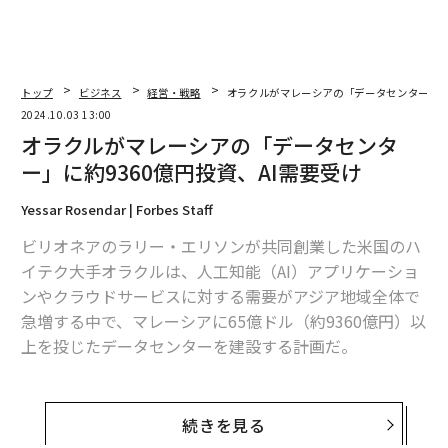
トップ
ビジネス
経営・戦略
オラクルがマレーシアの「データセンター」に約
2024.10.03 13:00
オラクルがマレーシアの「データセンタ
ー」に約9360億円投資、AI需要受け
Yessar Rosendar | Forbes Staff
ビリオネアのラリー・エリソンが共同創業した米国のハ
イテク大手オラクルは、人工知能（AI）アプリケーショ
ンやクラウドサービスに対する需要がアジア地域全体で
急増する中で、マレーシアに65億ドル（約9360億円）以
上を投じたデータセンターを建設する計画だ。
10月2日の同社の発表によるとこのデータセンターは、
マレーシアのパブリッククラウドを強化し、企業のアプ
続きを見る
リケーションのアップグレードや各種の作業タスクのク