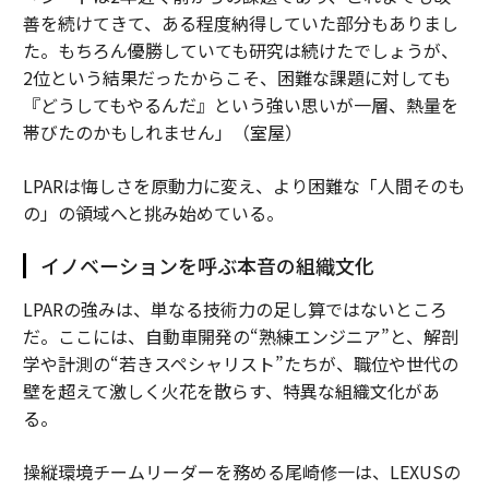
善を続けてきて、ある程度納得していた部分もありまし
た。もちろん優勝していても研究は続けたでしょうが、
2位という結果だったからこそ、困難な課題に対しても
『どうしてもやるんだ』という強い思いが一層、熱量を
帯びたのかもしれません」（室屋）
LPARは悔しさを原動力に変え、より困難な「人間そのも
の」の領域へと挑み始めている。
イノベーションを呼ぶ本音の組織文化
LPARの強みは、単なる技術力の足し算ではないところ
だ。ここには、自動車開発の“熟練エンジニア”と、解剖
学や計測の“若きスペシャリスト”たちが、職位や世代の
壁を超えて激しく火花を散らす、特異な組織文化があ
る。
操縦環境チームリーダーを務める尾崎修一は、LEXUSの