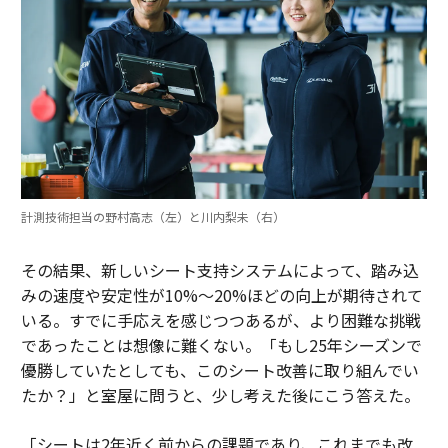
計測技術担当の野村高志（左）と川内梨未（右）
その結果、新しいシート支持システムによって、踏み込
みの速度や安定性が10%〜20%ほどの向上が期待されて
いる。すでに手応えを感じつつあるが、より困難な挑戦
であったことは想像に難くない。「もし25年シーズンで
優勝していたとしても、このシート改善に取り組んでい
たか？」と室屋に問うと、少し考えた後にこう答えた。
「シートは2年近く前からの課題であり、これまでも改