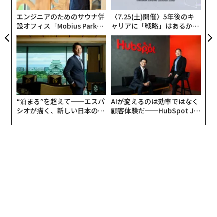
た、
た
エンジニアのためのサウナ併
〈7.25(土)開催〉5年後のキ
設オフィス「Mobius Park」
ャリアに「戦略」はあるか。
がオープン──タマディック
トップエグゼクティブのキャ
が健康経営を徹底する理由
リアに触れる1日│CAREER S
UMMIT 2026
“泊まる”を超えて──エスパ
AIが変えるのは効率ではなく
シオが描く、新しい日本のラ
顧客体験だ──HubSpot Ja
グジュアリー（前編）
panが語る「Grow Better」
な組織のつくり方