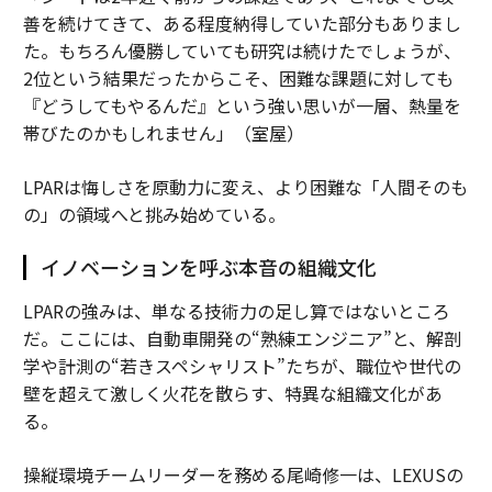
善を続けてきて、ある程度納得していた部分もありまし
た。もちろん優勝していても研究は続けたでしょうが、
2位という結果だったからこそ、困難な課題に対しても
『どうしてもやるんだ』という強い思いが一層、熱量を
帯びたのかもしれません」（室屋）
LPARは悔しさを原動力に変え、より困難な「人間そのも
の」の領域へと挑み始めている。
イノベーションを呼ぶ本音の組織文化
LPARの強みは、単なる技術力の足し算ではないところ
だ。ここには、自動車開発の“熟練エンジニア”と、解剖
学や計測の“若きスペシャリスト”たちが、職位や世代の
壁を超えて激しく火花を散らす、特異な組織文化があ
る。
操縦環境チームリーダーを務める尾崎修一は、LEXUSの