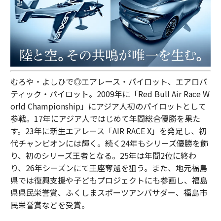
むろや・よしひで◎エアレース・パイロット、エアロバ
ティック・パイロット。2009年に「Red Bull Air Race W
orld Championship」にアジア人初のパイロットとして
参戦。17年にアジア人ではじめて年間総合優勝を果た
す。23年に新生エアレース「AIR RACE X」を発足し、初
代チャンピオンには輝く。続く24年もシリーズ優勝を飾
り、初のシリーズ王者となる。25年は年間2位に終わ
り、26年シーズンにて王座奪還を狙う。また、地元福島
県では復興支援や子どもプロジェクトにも参画し、福島
県県民栄誉賞、ふくしまスポーツアンバサダー、福島市
民栄誉賞などを受賞。