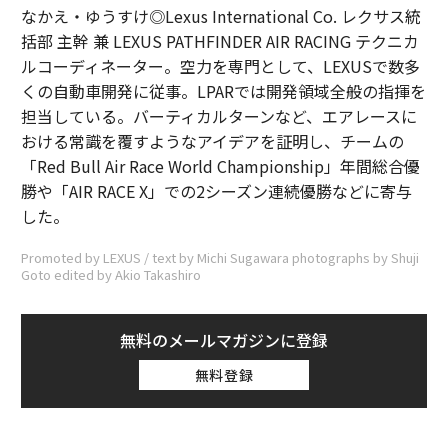
なかえ・ゆうすけ◎Lexus International Co. レクサス統
括部 主幹 兼 LEXUS PATHFINDER AIR RACING テクニカ
ルコーディネーター。空力を専門として、LEXUSで数多
くの自動車開発に従事。LPARでは開発領域全般の指揮を
担当している。バーティカルターンなど、エアレースに
おける常識を覆すようなアイデアを証明し、チームの
「Red Bull Air Race World Championship」年間総合優
勝や「AIR RACE X」での2シーズン連続優勝などに寄与
した。
Promoted by LEXUS / text by Michi Sugawara photographs by Shuji
Goto edited by Akio Takashiro
無料のメールマガジンに登録
無料登録