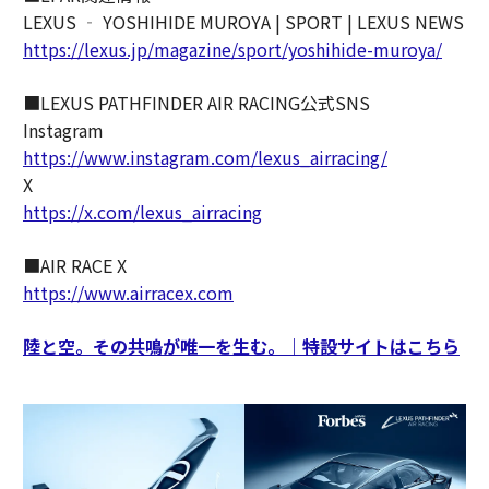
LEXUS ‐ YOSHIHIDE MUROYA | SPORT | LEXUS NEWS
https://lexus.jp/magazine/sport/yoshihide-muroya/
■LEXUS PATHFINDER AIR RACING公式SNS
Instagram
https://www.instagram.com/lexus_airracing/
X
https://x.com/lexus_airracing
■AIR RACE X
https://www.airracex.com
陸と空。その共鳴が唯一を生む。｜特設サイトはこちら