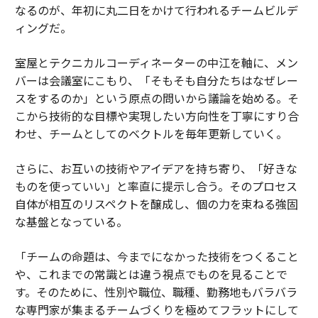
なるのが、年初に丸二日をかけて行われるチームビルデ
ィングだ。
室屋とテクニカルコーディネーターの中江を軸に、メン
バーは会議室にこもり、「そもそも自分たちはなぜレー
スをするのか」という原点の問いから議論を始める。そ
こから技術的な目標や実現したい方向性を丁寧にすり合
わせ、チームとしてのベクトルを毎年更新していく。
さらに、お互いの技術やアイデアを持ち寄り、「好きな
ものを使っていい」と率直に提示し合う。そのプロセス
自体が相互のリスペクトを醸成し、個の力を束ねる強固
な基盤となっている。
「チームの命題は、今までになかった技術をつくること
や、これまでの常識とは違う視点でものを見ることで
す。そのために、性別や職位、職種、勤務地もバラバラ
な専門家が集まるチームづくりを極めてフラットにして