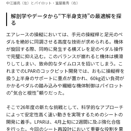
中江雄亮（左）とパイロット・室屋義秀（右）
解剖学やデータから“下半身支持”の最適解を探
る
エアレースの操縦においては、手元の操縦桿と足元のペ
ダルを絶妙に同調させる高度な技術が求められる。機体
が旋回する際、同時に発生する横ズレを足のペダル操作
で完璧に抑え込む。このバランスが崩れると機体は横滑
りしてしまい、致命的なタイムロスを招いてしまう。こ
れまでのLPARのコックピット開発では、おもに操縦桿を
扱う上半身のサポートに重点が置かれ、60kg近い負荷が
かかるペダルの踏み込みや繊細な機体制御はパイロット
の“気合と根性”頼りだった。
そこで26年度の新たな挑戦として、科学的なアプローチ
によって安定性高く速い動きを実現するためのシートの
開発に着手。LPARは、4月上旬に2週間に及ぶ強化合宿
を行った。今回のシート再設計において重要な役割を果