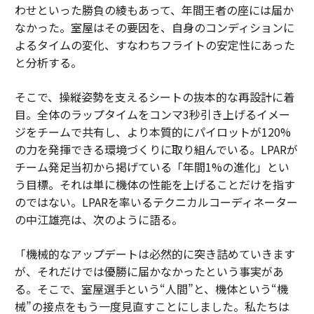
わせといった勝負の綾もあって、年間王者の座には届か
なかった。室屋はその要因を、自身のコンディションに
よるタイムの変化、すなわちフライトの安定性にあった
と分析する。
そこで、操縦姿勢を支えるシートの抜本的な再設計に着
目。全体のラップタイムをコンマ3秒引き上げるイメー
ジをチームで共有し、より本質的にパイロットが120%
の力を発揮できる環境づくりに取り組んでいる。LPARが
チーム発足当初から掲げている「年間1%の進化」とい
う目標。それは単に機体の性能を上げることだけを指す
のではない。LPARを率いるテクニカルコーディネーター
の中江雄亮は、次のように語る。
「機械的なアップデートは必然的に突き詰めていきます
が、それだけでは優勝に届かなかったという事実があ
る。そこで、室屋選手という“人間”と、機体という“機
械”の接点をもう一度見直すことにしました。私たちは