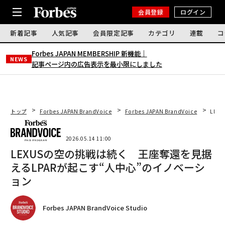
会員登録
ログイン
新着記事
人気記事
会員限定記事
カテゴリ
連載
コ
Forbes JAPAN MEMBERSHIP 新機能｜
NEWS
記事ページ内の広告表示を最小限にしました
トップ
Forbes JAPAN BrandVoice
Forbes JAPAN BrandVoice
LEX
2026.05.14 11:00
LEXUSの空の挑戦は続く 王座奪還を見据
えるLPARが起こす“人中心”のイノベーシ
ョン
Forbes JAPAN BrandVoice Studio