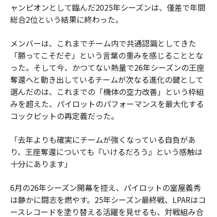
ャンピオンとして臨んだ2025年シーズンは、僅差で年間
総合2位という結果に終わった。
メンバーは、これまでチーム内で共通認識としてきた
「勝ってこそだぞ」という言葉の重みを感じることとな
った。そして今、かつてない熱量で26年シーズンの王座
奪還へと動き出しているチームが次なる進化の鍵として
選んだのは、これまでの「機体の空力改善」という枠組
みを超えた、パイロットのパフォーマンスを最大化する
コックピットの再定義だった。
「去年よりも確実にチームが強くなっている自負があ
り、王座奪還についても『いけるだろう』という感触は
十分にあります」
6月の26年シーズン開幕を控え、パイロットの室屋義秀
は静かに闘志を燃やす。25年シーズン最終戦、LPARはコ
ースレコードを塗り替える活躍を見せるも、対戦組み合