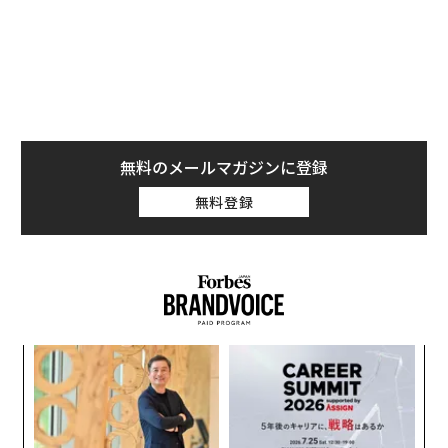
無料のメールマガジンに登録
無料登録
義す
目
むス
の
ン
ンツ
ア
への
の