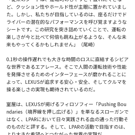
ど、クッション性やホールド性が主眼に置かれていまし
た。しかし、私たちが目指しているのは、座るだけでド
ライバーの潜在的なパフォーマンスを呼び覚ますような
シートです。この研究を突き詰めていくことで、運転の
楽しさが今と比べて何倍も跳ね上がるような、そんな未
来もやってくるかもしれません」（尾崎）
0.1秒の操作遅れでも大きな時間のロスに直結するシビア
な世界であるエアレース。そこで人間の運転技術や性能
を発揮させるためのインターフェースが磨かれることに
よって、LEXUSが追求する安心・安全、そしてクルマを
操る楽しさの実現も期待されているのだ。
室屋は、LEXUSが掲げるフィロソフィー「Pushing Bou
ndaries（境界線を押し広げる）」を単なるスローガンで
はなく、LPARにおいて日々実践される血の通った行動そ
のものだと評する。そして、LPARの活動で目指すのは、
より大きな希望へとつながった世界の実現だ。