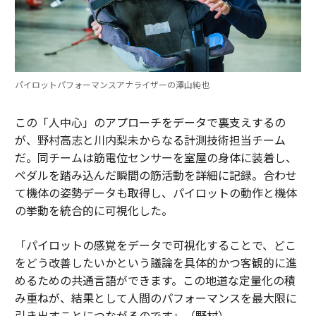
パイロットパフォーマンスアナライザーの澤山純也
この「人中心」のアプローチをデータで裏支えするの
が、野村高志と川内梨未からなる計測技術担当チーム
だ。同チームは筋電位センサーを室屋の身体に装着し、
ペダルを踏み込んだ瞬間の筋活動を詳細に記録。合わせ
て機体の姿勢データも取得し、パイロットの動作と機体
の挙動を統合的に可視化した。
「パイロットの感覚をデータで可視化することで、どこ
をどう改善したいかという議論を具体的かつ客観的に進
めるための共通言語ができます。この地道な定量化の積
み重ねが、結果として人間のパフォーマンスを最大限に
引き出すことにつながるのです」（野村）