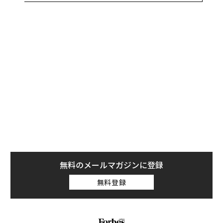
これにより、アップルの時価総額は、約2150億ドル増加
して3兆2000億ドル（約503兆円）に達した。
無料のメールマガジンに登録
無料登録