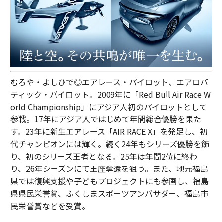
むろや・よしひで◎エアレース・パイロット、エアロバ
ティック・パイロット。2009年に「Red Bull Air Race W
orld Championship」にアジア人初のパイロットとして
参戦。17年にアジア人ではじめて年間総合優勝を果た
す。23年に新生エアレース「AIR RACE X」を発足し、初
代チャンピオンには輝く。続く24年もシリーズ優勝を飾
り、初のシリーズ王者となる。25年は年間2位に終わ
り、26年シーズンにて王座奪還を狙う。また、地元福島
県では復興支援や子どもプロジェクトにも参画し、福島
県県民栄誉賞、ふくしまスポーツアンバサダー、福島市
民栄誉賞などを受賞。