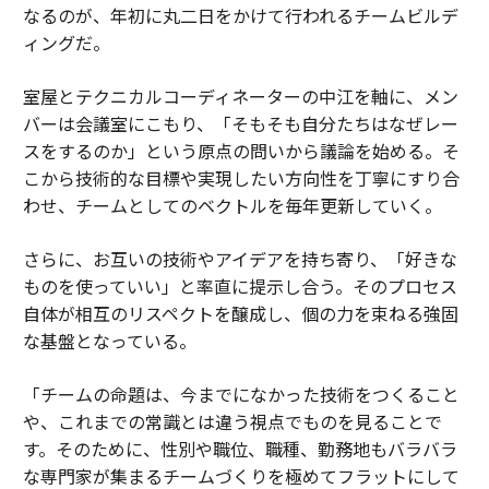
なるのが、年初に丸二日をかけて行われるチームビルデ
ィングだ。
室屋とテクニカルコーディネーターの中江を軸に、メン
バーは会議室にこもり、「そもそも自分たちはなぜレー
スをするのか」という原点の問いから議論を始める。そ
こから技術的な目標や実現したい方向性を丁寧にすり合
わせ、チームとしてのベクトルを毎年更新していく。
さらに、お互いの技術やアイデアを持ち寄り、「好きな
ものを使っていい」と率直に提示し合う。そのプロセス
自体が相互のリスペクトを醸成し、個の力を束ねる強固
な基盤となっている。
「チームの命題は、今までになかった技術をつくること
や、これまでの常識とは違う視点でものを見ることで
す。そのために、性別や職位、職種、勤務地もバラバラ
な専門家が集まるチームづくりを極めてフラットにして