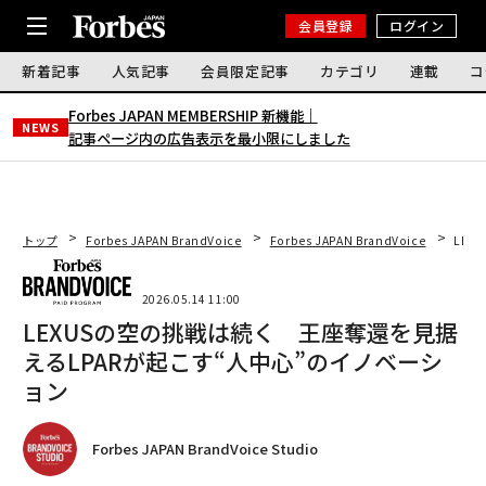
会員登録
ログイン
新着記事
人気記事
会員限定記事
カテゴリ
連載
コ
Forbes JAPAN MEMBERSHIP 新機能｜
NEWS
記事ページ内の広告表示を最小限にしました
トップ
Forbes JAPAN BrandVoice
Forbes JAPAN BrandVoice
LEX
2026.05.14 11:00
LEXUSの空の挑戦は続く 王座奪還を見据
えるLPARが起こす“人中心”のイノベーシ
ョン
Forbes JAPAN BrandVoice Studio