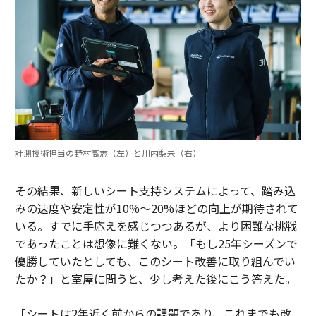
計測技術担当の野村高志（左）と川内梨未（右）
その結果、新しいシート支持システムによって、踏み込
みの速度や安定性が10%〜20%ほどの向上が期待されて
いる。すでに手応えを感じつつあるが、より困難な挑戦
であったことは想像に難くない。「もし25年シーズンで
優勝していたとしても、このシート改善に取り組んでい
たか？」と室屋に問うと、少し考えた後にこう答えた。
「シートは2年近く前からの課題であり、これまでも改