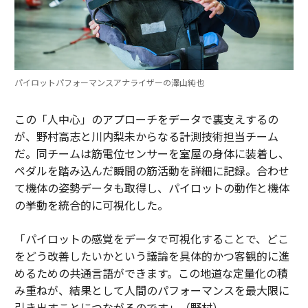
パイロットパフォーマンスアナライザーの澤山純也
この「人中心」のアプローチをデータで裏支えするの
が、野村高志と川内梨未からなる計測技術担当チーム
だ。同チームは筋電位センサーを室屋の身体に装着し、
ペダルを踏み込んだ瞬間の筋活動を詳細に記録。合わせ
て機体の姿勢データも取得し、パイロットの動作と機体
の挙動を統合的に可視化した。
「パイロットの感覚をデータで可視化することで、どこ
をどう改善したいかという議論を具体的かつ客観的に進
めるための共通言語ができます。この地道な定量化の積
み重ねが、結果として人間のパフォーマンスを最大限に
引き出すことにつながるのです」（野村）