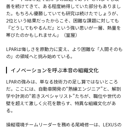
善を続けてきて、ある程度納得していた部分もありまし
た。もちろん優勝していても研究は続けたでしょうが、
2位という結果だったからこそ、困難な課題に対しても
『どうしてもやるんだ』という強い思いが一層、熱量を
帯びたのかもしれません」（室屋）
LPARは悔しさを原動力に変え、より困難な「人間そのも
の」の領域へと挑み始めている。
イノベーションを呼ぶ本音の組織文化
LPARの強みは、単なる技術力の足し算ではないところ
だ。ここには、自動車開発の“熟練エンジニア”と、解剖
学や計測の“若きスペシャリスト”たちが、職位や世代の
壁を超えて激しく火花を散らす、特異な組織文化があ
る。
操縦環境チームリーダーを務める尾崎修一は、LEXUSの