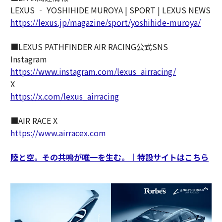
LEXUS ‐ YOSHIHIDE MUROYA | SPORT | LEXUS NEWS
https://lexus.jp/magazine/sport/yoshihide-muroya/
■LEXUS PATHFINDER AIR RACING公式SNS
Instagram
https://www.instagram.com/lexus_airracing/
X
https://x.com/lexus_airracing
■AIR RACE X
https://www.airracex.com
陸と空。その共鳴が唯一を生む。｜特設サイトはこちら