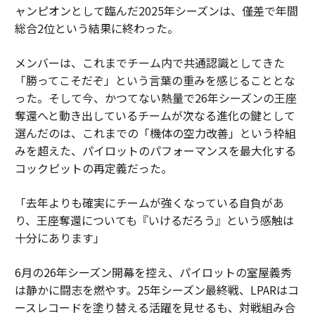
ャンピオンとして臨んだ2025年シーズンは、僅差で年間
総合2位という結果に終わった。
メンバーは、これまでチーム内で共通認識としてきた
「勝ってこそだぞ」という言葉の重みを感じることとな
った。そして今、かつてない熱量で26年シーズンの王座
奪還へと動き出しているチームが次なる進化の鍵として
選んだのは、これまでの「機体の空力改善」という枠組
みを超えた、パイロットのパフォーマンスを最大化する
コックピットの再定義だった。
「去年よりも確実にチームが強くなっている自負があ
り、王座奪還についても『いけるだろう』という感触は
十分にあります」
6月の26年シーズン開幕を控え、パイロットの室屋義秀
は静かに闘志を燃やす。25年シーズン最終戦、LPARはコ
ースレコードを塗り替える活躍を見せるも、対戦組み合