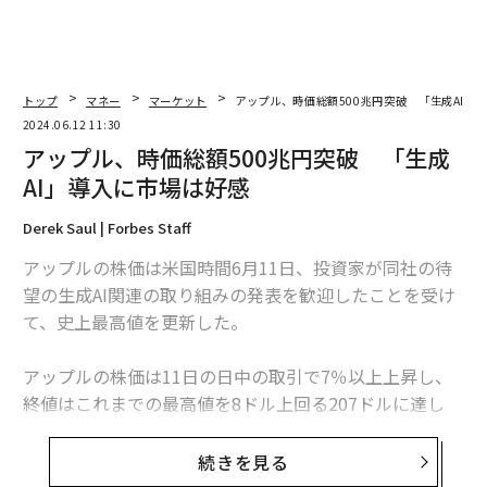
トップ
マネー
マーケット
アップル、時価総額500兆円突破 「生成AI」
2024.06.12 11:30
アップル、時価総額500兆円突破 「生成
AI」導入に市場は好感
Derek Saul | Forbes Staff
アップルの株価は米国時間6月11日、投資家が同社の待
望の生成AI関連の取り組みの発表を歓迎したことを受け
て、史上最高値を更新した。
アップルの株価は11日の日中の取引で7％以上上昇し、
終値はこれまでの最高値を8ドル上回る207ドルに達し
た。同社の株価は、2020年の株式分割後で初めて200ド
ルを突破した。
続きを見る