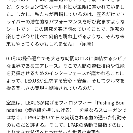
ど、クッション性やホールド性が主眼に置かれていまし
た。しかし、私たちが目指しているのは、座るだけでド
ライバーの潜在的なパフォーマンスを呼び覚ますような
シートです。この研究を突き詰めていくことで、運転の
楽しさが今と比べて何倍も跳ね上がるような、そんな未
来もやってくるかもしれません」（尾崎）
0.1秒の操作遅れでも大きな時間のロスに直結するシビア
な世界であるエアレース。そこで人間の運転技術や性能
を発揮させるためのインターフェースが磨かれることに
よって、LEXUSが追求する安心・安全、そしてクルマを
操る楽しさの実現も期待されているのだ。
室屋は、LEXUSが掲げるフィロソフィー「Pushing Bou
ndaries（境界線を押し広げる）」を単なるスローガンで
はなく、LPARにおいて日々実践される血の通った行動そ
のものだと評する。そして、LPARの活動で目指すのは、
より大きな希望へとつながった世界の実現だ。