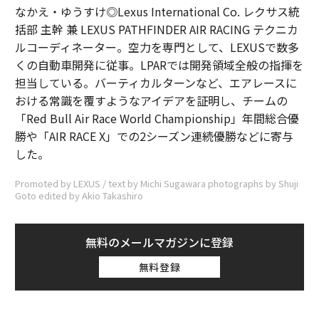
なかえ・ゆうすけ◎Lexus International Co. レクサス統
括部 主幹 兼 LEXUS PATHFINDER AIR RACING テクニカ
ルコーディネーター。空力を専門として、LEXUSで数多
くの自動車開発に従事。LPARでは開発領域全般の指揮を
担当している。バーティカルターンなど、エアレースに
おける常識を覆すようなアイデアを証明し、チームの
「Red Bull Air Race World Championship」年間総合優
勝や「AIR RACE X」での2シーズン連続優勝などに寄与
した。
Promoted by LEXUS / text by Michi Sugawara photographs by Shuji
Goto edited by Akio Takashiro
無料のメールマガジンに登録
無料登録