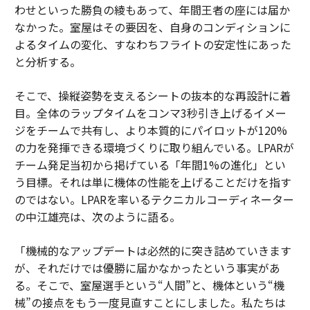
わせといった勝負の綾もあって、年間王者の座には届か
なかった。室屋はその要因を、自身のコンディションに
よるタイムの変化、すなわちフライトの安定性にあった
と分析する。
そこで、操縦姿勢を支えるシートの抜本的な再設計に着
目。全体のラップタイムをコンマ3秒引き上げるイメー
ジをチームで共有し、より本質的にパイロットが120%
の力を発揮できる環境づくりに取り組んでいる。LPARが
チーム発足当初から掲げている「年間1%の進化」とい
う目標。それは単に機体の性能を上げることだけを指す
のではない。LPARを率いるテクニカルコーディネーター
の中江雄亮は、次のように語る。
「機械的なアップデートは必然的に突き詰めていきます
が、それだけでは優勝に届かなかったという事実があ
る。そこで、室屋選手という“人間”と、機体という“機
械”の接点をもう一度見直すことにしました。私たちは