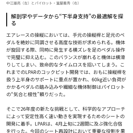
中江雄亮（左）とパイロット・室屋義秀（右）
解剖学やデータから“下半身支持”の最適解を探
る
エアレースの操縦においては、手元の操縦桿と足元のペ
ダルを絶妙に同調させる高度な技術が求められる。機体
が旋回する際、同時に発生する横ズレを足のペダル操作
で完璧に抑え込む。このバランスが崩れると機体は横滑
りしてしまい、致命的なタイムロスを招いてしまう。こ
れまでのLPARのコックピット開発では、おもに操縦桿を
扱う上半身のサポートに重点が置かれ、60kg近い負荷が
かかるペダルの踏み込みや繊細な機体制御はパイロット
の“気合と根性”頼りだった。
そこで26年度の新たな挑戦として、科学的なアプローチ
によって安定性高く速い動きを実現するためのシートの
開発に着手。LPARは、4月上旬に2週間に及ぶ強化合宿
を行った。今回のシート再設計において重要な役割を果