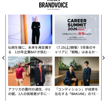
目
の
ン
革
ク
た「
伝統を礎に、未来を再定義す
〈7.25(土)開催〉5年後のキ
る 125年企業BATが挑むス
ャリアに「戦略」はあるか。
モークレスな未来
トップエグゼクティブのキャ
編集＝上田裕資
リアに触れる1日│CAREER S
UMMIT 2026
2026年9月号発売中
アフリカの農村の通信、小1
「コンディション」が成果を
最新号の購入はこちらから
の壁。2人の挑戦者が手にし
左右する――「BAKUNE」のTEN
た「次なる武器」
TIALが支える「挑戦者の明
日」