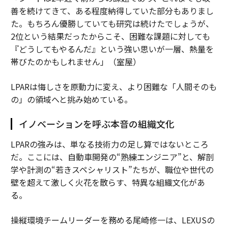
善を続けてきて、ある程度納得していた部分もありまし
た。もちろん優勝していても研究は続けたでしょうが、
2位という結果だったからこそ、困難な課題に対しても
『どうしてもやるんだ』という強い思いが一層、熱量を
帯びたのかもしれません」（室屋）
LPARは悔しさを原動力に変え、より困難な「人間そのも
の」の領域へと挑み始めている。
イノベーションを呼ぶ本音の組織文化
LPARの強みは、単なる技術力の足し算ではないところ
だ。ここには、自動車開発の“熟練エンジニア”と、解剖
学や計測の“若きスペシャリスト”たちが、職位や世代の
壁を超えて激しく火花を散らす、特異な組織文化があ
る。
操縦環境チームリーダーを務める尾崎修一は、LEXUSの