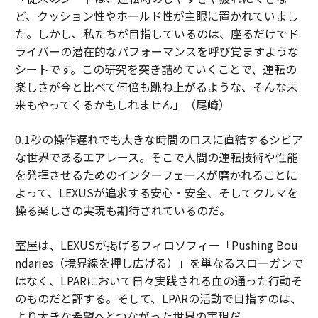
ど、クッション性やホールド性が主眼に置かれていまし
た。しかし、私たちが目指しているのは、座るだけでド
ライバーの潜在的なパフォーマンスを呼び覚ますような
シートです。この研究を突き詰めていくことで、運転の
楽しさが今と比べて何倍も跳ね上がるような、そんな未
来もやってくるかもしれません」（尾崎）
0.1秒の操作遅れでも大きな時間のロスに直結するシビア
な世界であるエアレース。そこで人間の運転技術や性能
を発揮させるためのインターフェースが磨かれることに
よって、LEXUSが追求する安心・安全、そしてクルマを
操る楽しさの実現も期待されているのだ。
室屋は、LEXUSが掲げるフィロソフィー「Pushing Bou
ndaries（境界線を押し広げる）」を単なるスローガンで
はなく、LPARにおいて日々実践される血の通った行動そ
のものだと評する。そして、LPARの活動で目指すのは、
より大きな希望へとつながった世界の実現だ。