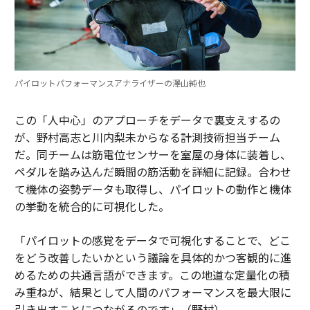
パイロットパフォーマンスアナライザーの澤山純也
この「人中心」のアプローチをデータで裏支えするの
が、野村高志と川内梨未からなる計測技術担当チーム
だ。同チームは筋電位センサーを室屋の身体に装着し、
ペダルを踏み込んだ瞬間の筋活動を詳細に記録。合わせ
て機体の姿勢データも取得し、パイロットの動作と機体
の挙動を統合的に可視化した。
「パイロットの感覚をデータで可視化することで、どこ
をどう改善したいかという議論を具体的かつ客観的に進
めるための共通言語ができます。この地道な定量化の積
み重ねが、結果として人間のパフォーマンスを最大限に
引き出すことにつながるのです」（野村）