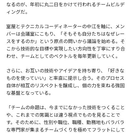
なるのが、年初に丸二日をかけて行われるチームビルデ
ィングだ。
室屋とテクニカルコーディネーターの中江を軸に、メン
バーは会議室にこもり、「そもそも自分たちはなぜレー
スをするのか」という原点の問いから議論を始める。そ
こから技術的な目標や実現したい方向性を丁寧にすり合
わせ、チームとしてのベクトルを毎年更新していく。
さらに、お互いの技術やアイデアを持ち寄り、「好きな
ものを使っていい」と率直に提示し合う。そのプロセス
自体が相互のリスペクトを醸成し、個の力を束ねる強固
な基盤となっている。
「チームの命題は、今までになかった技術をつくること
や、これまでの常識とは違う視点でものを見ることで
す。そのために、性別や職位、職種、勤務地もバラバラ
な専門家が集まるチームづくりを極めてフラットにして