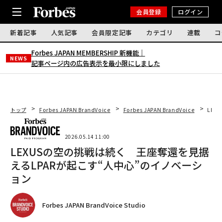
会員登録
ログイン
新着記事
人気記事
会員限定記事
カテゴリ
連載
コ
Forbes JAPAN MEMBERSHIP 新機能｜
NEWS
記事ページ内の広告表示を最小限にしました
トップ
Forbes JAPAN BrandVoice
Forbes JAPAN BrandVoice
LEX
2026.05.14 11:00
LEXUSの空の挑戦は続く 王座奪還を見据
えるLPARが起こす“人中心”のイノベーシ
ョン
Forbes JAPAN BrandVoice Studio