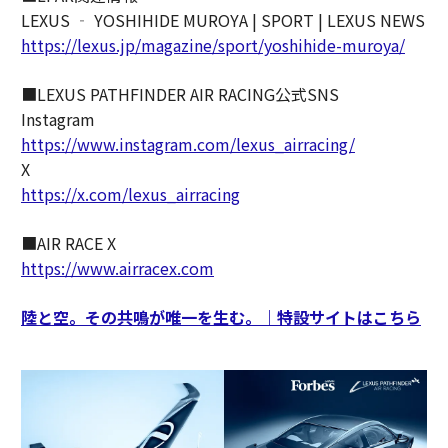
LEXUS ‐ YOSHIHIDE MUROYA | SPORT | LEXUS NEWS
https://lexus.jp/magazine/sport/yoshihide-muroya/
■LEXUS PATHFINDER AIR RACING公式SNS
Instagram
https://www.instagram.com/lexus_airracing/
X
https://x.com/lexus_airracing
■AIR RACE X
https://www.airracex.com
陸と空。その共鳴が唯一を生む。｜特設サイトはこちら