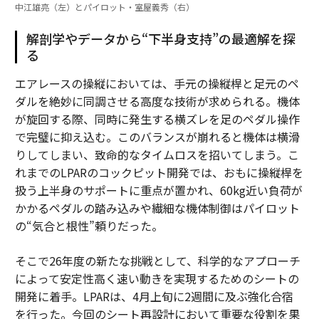
中江雄亮（左）とパイロット・室屋義秀（右）
解剖学やデータから“下半身支持”の最適解を探
る
エアレースの操縦においては、手元の操縦桿と足元のペ
ダルを絶妙に同調させる高度な技術が求められる。機体
が旋回する際、同時に発生する横ズレを足のペダル操作
で完璧に抑え込む。このバランスが崩れると機体は横滑
りしてしまい、致命的なタイムロスを招いてしまう。こ
れまでのLPARのコックピット開発では、おもに操縦桿を
扱う上半身のサポートに重点が置かれ、60kg近い負荷が
かかるペダルの踏み込みや繊細な機体制御はパイロット
の“気合と根性”頼りだった。
そこで26年度の新たな挑戦として、科学的なアプローチ
によって安定性高く速い動きを実現するためのシートの
開発に着手。LPARは、4月上旬に2週間に及ぶ強化合宿
を行った。今回のシート再設計において重要な役割を果