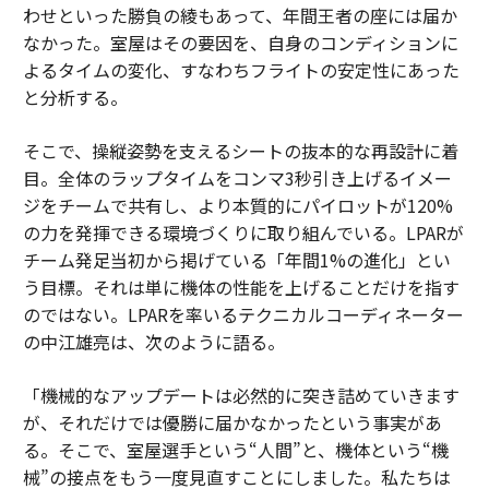
わせといった勝負の綾もあって、年間王者の座には届か
なかった。室屋はその要因を、自身のコンディションに
よるタイムの変化、すなわちフライトの安定性にあった
と分析する。
そこで、操縦姿勢を支えるシートの抜本的な再設計に着
目。全体のラップタイムをコンマ3秒引き上げるイメー
ジをチームで共有し、より本質的にパイロットが120%
の力を発揮できる環境づくりに取り組んでいる。LPARが
チーム発足当初から掲げている「年間1%の進化」とい
う目標。それは単に機体の性能を上げることだけを指す
のではない。LPARを率いるテクニカルコーディネーター
の中江雄亮は、次のように語る。
「機械的なアップデートは必然的に突き詰めていきます
が、それだけでは優勝に届かなかったという事実があ
る。そこで、室屋選手という“人間”と、機体という“機
械”の接点をもう一度見直すことにしました。私たちは