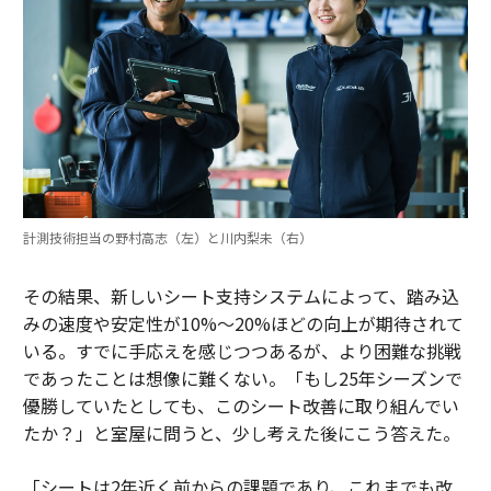
計測技術担当の野村高志（左）と川内梨未（右）
その結果、新しいシート支持システムによって、踏み込
みの速度や安定性が10%〜20%ほどの向上が期待されて
いる。すでに手応えを感じつつあるが、より困難な挑戦
であったことは想像に難くない。「もし25年シーズンで
優勝していたとしても、このシート改善に取り組んでい
たか？」と室屋に問うと、少し考えた後にこう答えた。
「シートは2年近く前からの課題であり、これまでも改