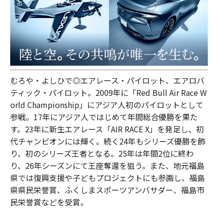
むろや・よしひで◎エアレース・パイロット、エアロバ
ティック・パイロット。2009年に「Red Bull Air Race W
orld Championship」にアジア人初のパイロットとして
参戦。17年にアジア人ではじめて年間総合優勝を果た
す。23年に新生エアレース「AIR RACE X」を発足し、初
代チャンピオンには輝く。続く24年もシリーズ優勝を飾
り、初のシリーズ王者となる。25年は年間2位に終わ
り、26年シーズンにて王座奪還を狙う。また、地元福島
県では復興支援や子どもプロジェクトにも参画し、福島
県県民栄誉賞、ふくしまスポーツアンバサダー、福島市
民栄誉賞などを受賞。