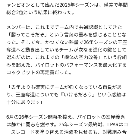
ャンピオンとして臨んだ2025年シーズンは、僅差で年間
総合2位という結果に終わった。
メンバーは、これまでチーム内で共通認識としてきた
「勝ってこそだぞ」という言葉の重みを感じることとな
った。そして今、かつてない熱量で26年シーズンの王座
奪還へと動き出しているチームが次なる進化の鍵として
選んだのは、これまでの「機体の空力改善」という枠組
みを超えた、パイロットのパフォーマンスを最大化する
コックピットの再定義だった。
「去年よりも確実にチームが強くなっている自負があ
り、王座奪還についても『いけるだろう』という感触は
十分にあります」
6月の26年シーズン開幕を控え、パイロットの室屋義秀
は静かに闘志を燃やす。25年シーズン最終戦、LPARはコ
ースレコードを塗り替える活躍を見せるも、対戦組み合