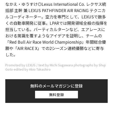
なかえ・ゆうすけ◎Lexus International Co. レクサス統
括部 主幹 兼 LEXUS PATHFINDER AIR RACING テクニカ
ルコーディネーター。空力を専門として、LEXUSで数多
くの自動車開発に従事。LPARでは開発領域全般の指揮を
担当している。バーティカルターンなど、エアレースに
おける常識を覆すようなアイデアを証明し、チームの
「Red Bull Air Race World Championship」年間総合優
勝や「AIR RACE X」での2シーズン連続優勝などに寄与
した。
Promoted by LEXUS / text by Michi Sugawara photographs by Shuji
Goto edited by Akio Takashiro
無料のメールマガジンに登録
無料登録