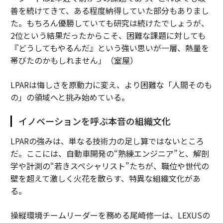
善を続けてきて、ある程度納得していた部分もありまし
た。もちろん優勝していても研究は続けたでしょうが、
2位という結果だったからこそ、困難な課題に対しても
『どうしてもやるんだ』という強い思いが一層、熱量を
帯びたのかもしれません」（室屋）
LPARは悔しさを原動力に変え、より困難な「人間そのも
の」の領域へと挑み始めている。
イノベーションを呼ぶ本音の組織文化
LPARの強みは、単なる技術力の足し算ではないところ
だ。ここには、自動車開発の“熟練エンジニア”と、解剖
学や計測の“若きスペシャリスト”たちが、職位や世代の
壁を超えて激しく火花を散らす、特異な組織文化があ
る。
操縦環境チームリーダーを務める尾崎修一は、LEXUSの