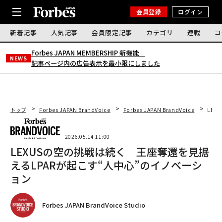
会員登録
ログイン
新着記事
人気記事
会員限定記事
カテゴリ
連載
コ
Forbes JAPAN MEMBERSHIP 新機能｜
NEWS
記事ページ内の広告表示を最小限にしました
トップ
Forbes JAPAN BrandVoice
Forbes JAPAN BrandVoice
LEX
2026.05.14 11:00
LEXUSの空の挑戦は続く 王座奪還を見据
えるLPARが起こす“人中心”のイノベーシ
ョン
Forbes JAPAN BrandVoice Studio