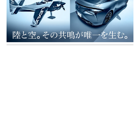
むろや・よしひで◎エアレース・パイロット、エアロバ
ティック・パイロット。2009年に「Red Bull Air Race W
orld Championship」にアジア人初のパイロットとして
参戦。17年にアジア人ではじめて年間総合優勝を果た
す。23年に新生エアレース「AIR RACE X」を発足し、初
代チャンピオンには輝く。続く24年もシリーズ優勝を飾
り、初のシリーズ王者となる。25年は年間2位に終わ
り、26年シーズンにて王座奪還を狙う。また、地元福島
県では復興支援や子どもプロジェクトにも参画し、福島
県県民栄誉賞、ふくしまスポーツアンバサダー、福島市
民栄誉賞などを受賞。