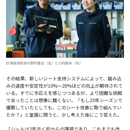
計測技術担当の野村高志（左）と川内梨未（右）
その結果、新しいシート支持システムによって、踏み込
みの速度や安定性が10%〜20%ほどの向上が期待されて
いる。すでに手応えを感じつつあるが、より困難な挑戦
であったことは想像に難くない。「もし25年シーズンで
優勝していたとしても、このシート改善に取り組んでい
たか？」と室屋に問うと、少し考えた後にこう答えた。
「シートは2年近く前からの課題であり、これまでも改