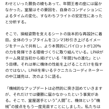
わせといった勝負の綾もあって、年間王者の座には届か
なかった。室屋はその要因を、自身のコンディションに
よるタイムの変化、すなわちフライトの安定性にあった
と分析する。
そこで、操縦姿勢を支えるシートの抜本的な再設計に着
目。全体のラップタイムをコンマ3秒引き上げるイメー
ジをチームで共有し、より本質的にパイロットが120%
の力を発揮できる環境づくりに取り組んでいる。LPARが
チーム発足当初から掲げている「年間1%の進化」とい
う目標。それは単に機体の性能を上げることだけを指す
のではない。LPARを率いるテクニカルコーディネーター
の中江雄亮は、次のように語る。
「機械的なアップデートは必然的に突き詰めていきます
が、それだけでは優勝に届かなかったという事実があ
る。そこで、室屋選手という“人間”と、機体という“機
械”の接点をもう一度見直すことにしました。私たちは