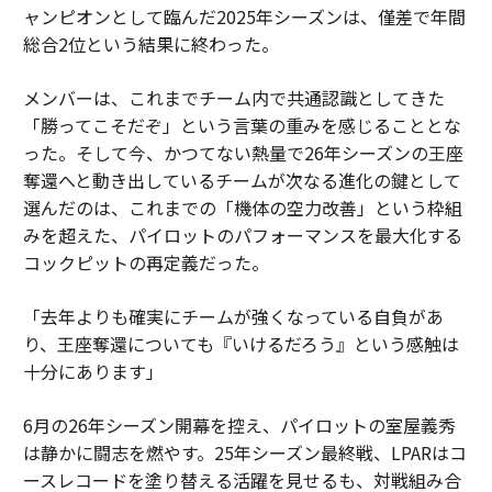
ャンピオンとして臨んだ2025年シーズンは、僅差で年間
総合2位という結果に終わった。
メンバーは、これまでチーム内で共通認識としてきた
「勝ってこそだぞ」という言葉の重みを感じることとな
った。そして今、かつてない熱量で26年シーズンの王座
奪還へと動き出しているチームが次なる進化の鍵として
選んだのは、これまでの「機体の空力改善」という枠組
みを超えた、パイロットのパフォーマンスを最大化する
コックピットの再定義だった。
「去年よりも確実にチームが強くなっている自負があ
り、王座奪還についても『いけるだろう』という感触は
十分にあります」
6月の26年シーズン開幕を控え、パイロットの室屋義秀
は静かに闘志を燃やす。25年シーズン最終戦、LPARはコ
ースレコードを塗り替える活躍を見せるも、対戦組み合