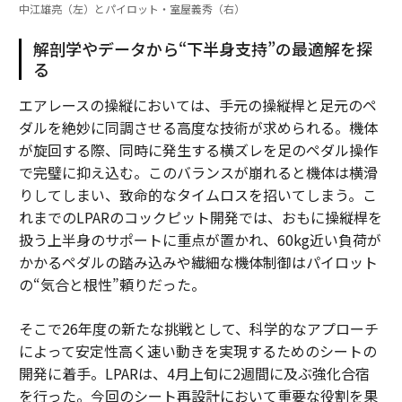
中江雄亮（左）とパイロット・室屋義秀（右）
解剖学やデータから“下半身支持”の最適解を探
る
エアレースの操縦においては、手元の操縦桿と足元のペ
ダルを絶妙に同調させる高度な技術が求められる。機体
が旋回する際、同時に発生する横ズレを足のペダル操作
で完璧に抑え込む。このバランスが崩れると機体は横滑
りしてしまい、致命的なタイムロスを招いてしまう。こ
れまでのLPARのコックピット開発では、おもに操縦桿を
扱う上半身のサポートに重点が置かれ、60kg近い負荷が
かかるペダルの踏み込みや繊細な機体制御はパイロット
の“気合と根性”頼りだった。
そこで26年度の新たな挑戦として、科学的なアプローチ
によって安定性高く速い動きを実現するためのシートの
開発に着手。LPARは、4月上旬に2週間に及ぶ強化合宿
を行った。今回のシート再設計において重要な役割を果