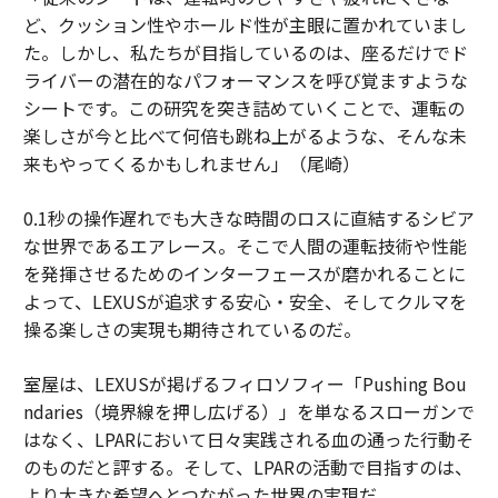
ど、クッション性やホールド性が主眼に置かれていまし
た。しかし、私たちが目指しているのは、座るだけでド
ライバーの潜在的なパフォーマンスを呼び覚ますような
シートです。この研究を突き詰めていくことで、運転の
楽しさが今と比べて何倍も跳ね上がるような、そんな未
来もやってくるかもしれません」（尾崎）
0.1秒の操作遅れでも大きな時間のロスに直結するシビア
な世界であるエアレース。そこで人間の運転技術や性能
を発揮させるためのインターフェースが磨かれることに
よって、LEXUSが追求する安心・安全、そしてクルマを
操る楽しさの実現も期待されているのだ。
室屋は、LEXUSが掲げるフィロソフィー「Pushing Bou
ndaries（境界線を押し広げる）」を単なるスローガンで
はなく、LPARにおいて日々実践される血の通った行動そ
のものだと評する。そして、LPARの活動で目指すのは、
より大きな希望へとつながった世界の実現だ。