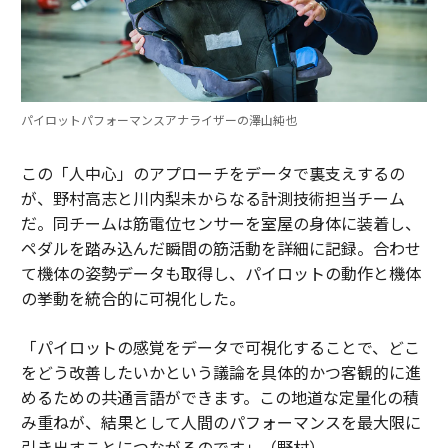
パイロットパフォーマンスアナライザーの澤山純也
この「人中心」のアプローチをデータで裏支えするの
が、野村高志と川内梨未からなる計測技術担当チーム
だ。同チームは筋電位センサーを室屋の身体に装着し、
ペダルを踏み込んだ瞬間の筋活動を詳細に記録。合わせ
て機体の姿勢データも取得し、パイロットの動作と機体
の挙動を統合的に可視化した。
「パイロットの感覚をデータで可視化することで、どこ
をどう改善したいかという議論を具体的かつ客観的に進
めるための共通言語ができます。この地道な定量化の積
み重ねが、結果として人間のパフォーマンスを最大限に
引き出すことにつながるのです」（野村）