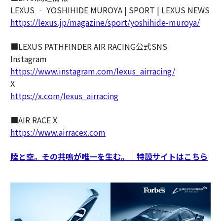
LEXUS ‐ YOSHIHIDE MUROYA | SPORT | LEXUS NEWS
https://lexus.jp/magazine/sport/yoshihide-muroya/
■LEXUS PATHFINDER AIR RACING公式SNS
Instagram
https://www.instagram.com/lexus_airracing/
X
https://x.com/lexus_airracing
■AIR RACE X
https://www.airracex.com
陸と空。その共鳴が唯一を生む。｜特設サイトはこちら