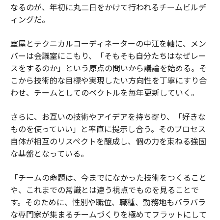
なるのが、年初に丸二日をかけて行われるチームビルデ
ィングだ。
室屋とテクニカルコーディネーターの中江を軸に、メン
バーは会議室にこもり、「そもそも自分たちはなぜレー
スをするのか」という原点の問いから議論を始める。そ
こから技術的な目標や実現したい方向性を丁寧にすり合
わせ、チームとしてのベクトルを毎年更新していく。
さらに、お互いの技術やアイデアを持ち寄り、「好きな
ものを使っていい」と率直に提示し合う。そのプロセス
自体が相互のリスペクトを醸成し、個の力を束ねる強固
な基盤となっている。
「チームの命題は、今までになかった技術をつくること
や、これまでの常識とは違う視点でものを見ることで
す。そのために、性別や職位、職種、勤務地もバラバラ
な専門家が集まるチームづくりを極めてフラットにして