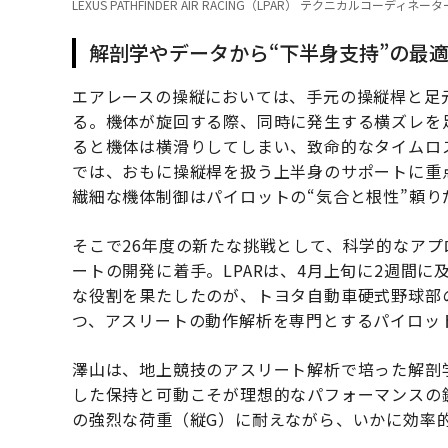
LEXUS PATHFINDER AIR RACING（LPAR） テクニカルコ
解剖学やデータから“下半身支持”の最
エアレースの操縦においては、手元の操縦桿と足
る。機体が旋回する際、同時に発生する横ズレを
ると機体は横滑りしてしまい、致命的なタイムロス
では、おもに操縦桿を扱う上半身のサポートに重点
繊細な機体制御はパイロットの“気合と根性”頼り
そこで26年度の新たな挑戦として、科学的なア
ートの開発に着手。LPARは、4月上旬に2週間
な役割を果たしたのが、トヨタ自動車硬式野球部
つ、アスリートの動作解析を専門とするパイロッ
澤山は、地上競技のアスリート解析で培った解剖
した保持と可動こそが理想的なパフォーマンスの
の強烈な荷重（縦G）に耐えながら、いかに効率