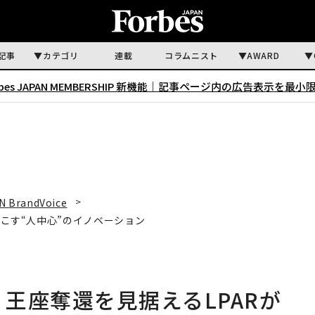
記事
カテゴリ
連載
コラムニスト
AWARD
rbes JAPAN MEMBERSHIP 新機能｜
記事ページ内の広告表示を最小
N BrandVoice
起こす“人中心”のイノベーション
 王座奪還を見据えるLPARが