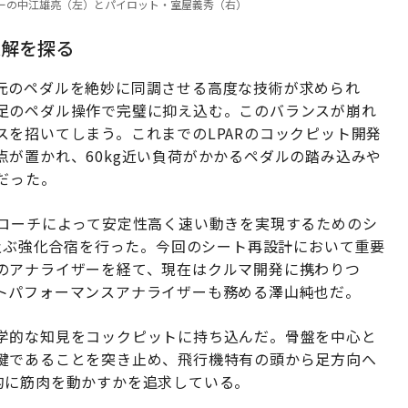
ーディネーターの中江雄亮（左）とパイロット・室屋義秀（右）
適解を探る
元のペダルを絶妙に同調させる高度な技術が求められ
足のペダル操作で完璧に抑え込む。このバランスが崩れ
を招いてしまう。これまでのLPARのコックピット開発
が置かれ、60kg近い負荷がかかるペダルの踏み込みや
だった。
プローチによって安定性高く速い動きを実現するためのシ
に及ぶ強化合宿を行った。今回のシート再設計において重要
のアナライザーを経て、現在はクルマ開発に携わりつ
トパフォーマンスアナライザーも務める澤山純也だ。
学的な知見をコックピットに持ち込んだ。骨盤を中心と
鍵であることを突き止め、飛行機特有の頭から足方向へ
的に筋肉を動かすかを追求している。