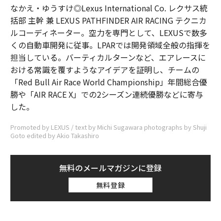
なかえ・ゆうすけ◎Lexus International Co. レクサス統
括部 主幹 兼 LEXUS PATHFINDER AIR RACING テクニカ
ルコーディネーター。空力を専門として、LEXUSで数多
くの自動車開発に従事。LPARでは開発領域全般の指揮を
担当している。バーティカルターンなど、エアレースに
おける常識を覆すようなアイデアを証明し、チームの
「Red Bull Air Race World Championship」年間総合優
勝や「AIR RACE X」での2シーズン連続優勝などに寄与
した。
Promoted by LEXUS / text by Michi Sugawara photographs by Shuji
Goto edited by Akio Takashiro
無料のメールマガジンに登録
無料登録