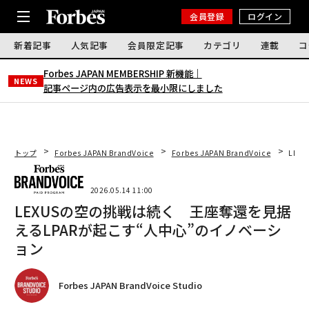
会員登録
ログイン
新着記事
人気記事
会員限定記事
カテゴリ
連載
コ
Forbes JAPAN MEMBERSHIP 新機能｜
NEWS
記事ページ内の広告表示を最小限にしました
トップ
Forbes JAPAN BrandVoice
Forbes JAPAN BrandVoice
LEX
2026.05.14 11:00
LEXUSの空の挑戦は続く 王座奪還を見据
えるLPARが起こす“人中心”のイノベーシ
ョン
Forbes JAPAN BrandVoice Studio