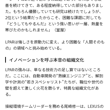
善を続けてきて、ある程度納得していた部分もありまし
た。もちろん優勝していても研究は続けたでしょうが、
2位という結果だったからこそ、困難な課題に対しても
『どうしてもやるんだ』という強い思いが一層、熱量を
帯びたのかもしれません」（室屋）
LPARは悔しさを原動力に変え、より困難な「人間そのも
の」の領域へと挑み始めている。
イノベーションを呼ぶ本音の組織文化
LPARの強みは、単なる技術力の足し算ではないところ
だ。ここには、自動車開発の“熟練エンジニア”と、解剖
学や計測の“若きスペシャリスト”たちが、職位や世代の
壁を超えて激しく火花を散らす、特異な組織文化があ
る。
操縦環境チームリーダーを務める尾崎修一は、LEXUSの