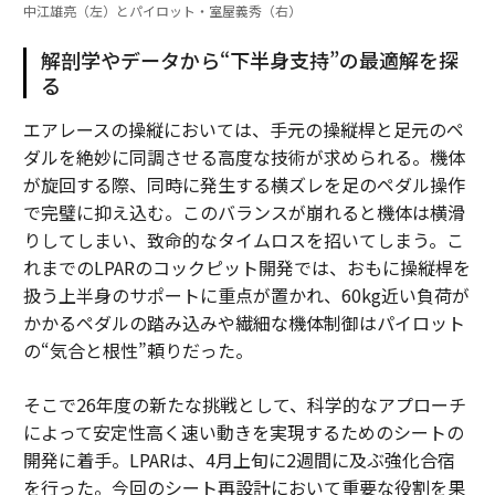
中江雄亮（左）とパイロット・室屋義秀（右）
解剖学やデータから“下半身支持”の最適解を探
る
エアレースの操縦においては、手元の操縦桿と足元のペ
ダルを絶妙に同調させる高度な技術が求められる。機体
が旋回する際、同時に発生する横ズレを足のペダル操作
で完璧に抑え込む。このバランスが崩れると機体は横滑
りしてしまい、致命的なタイムロスを招いてしまう。こ
れまでのLPARのコックピット開発では、おもに操縦桿を
扱う上半身のサポートに重点が置かれ、60kg近い負荷が
かかるペダルの踏み込みや繊細な機体制御はパイロット
の“気合と根性”頼りだった。
そこで26年度の新たな挑戦として、科学的なアプローチ
によって安定性高く速い動きを実現するためのシートの
開発に着手。LPARは、4月上旬に2週間に及ぶ強化合宿
を行った。今回のシート再設計において重要な役割を果