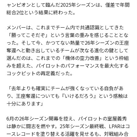
ャンピオンとして臨んだ2025年シーズンは、僅差で年間
総合2位という結果に終わった。
メンバーは、これまでチーム内で共通認識としてきた
「勝ってこそだぞ」という言葉の重みを感じることとな
った。そして今、かつてない熱量で26年シーズンの王座
奪還へと動き出しているチームが次なる進化の鍵として
選んだのは、これまでの「機体の空力改善」という枠組
みを超えた、パイロットのパフォーマンスを最大化する
コックピットの再定義だった。
「去年よりも確実にチームが強くなっている自負があ
り、王座奪還についても『いけるだろう』という感触は
十分にあります」
6月の26年シーズン開幕を控え、パイロットの室屋義秀
は静かに闘志を燃やす。25年シーズン最終戦、LPARはコ
ースレコードを塗り替える活躍を見せるも、対戦組み合