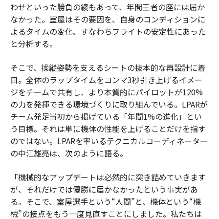
わせといった勝負の綾もあって、年間王者の座には届か
なかった。室屋はその要因を、自身のコンディションに
よるタイムの変化、すなわちフライトの安定性にあった
と分析する。
そこで、操縦姿勢を支えるシートの抜本的な再設計に着
目。全体のラップタイムをコンマ3秒引き上げるイメー
ジをチームで共有し、より本質的にパイロットが120%
の力を発揮できる環境づくりに取り組んでいる。LPARが
チーム発足当初から掲げている「年間1%の進化」とい
う目標。それは単に機体の性能を上げることだけを指す
のではない。LPARを率いるテクニカルコーディネーター
の中江雄亮は、次のように語る。
「機械的なアップデートは必然的に突き詰めていきます
が、それだけでは優勝に届かなかったという事実があ
る。そこで、室屋選手という“人間”と、機体という“機
械”の接点をもう一度見直すことにしました。私たちは