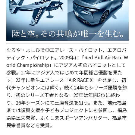
むろや・よしひで◎エアレース・パイロット、エアロバ
ティック・パイロット。2009年に「Red Bull Air Race W
orld Championship」にアジア人初のパイロットとして
参戦。17年にアジア人ではじめて年間総合優勝を果た
す。23年に新生エアレース「AIR RACE X」を発足し、初
代チャンピオンには輝く。続く24年もシリーズ優勝を飾
り、初のシリーズ王者となる。25年は年間2位に終わ
り、26年シーズンにて王座奪還を狙う。また、地元福島
県では復興支援や子どもプロジェクトにも参画し、福島
県県民栄誉賞、ふくしまスポーツアンバサダー、福島市
民栄誉賞などを受賞。