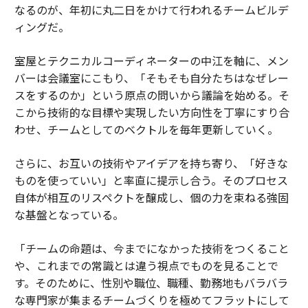
なるのが、年初に丸二日をかけて行われるチームビルデ
ィングだ。
室屋とテクニカルコーディネーターの中江を軸に、メン
バーは会議室にこもり、「そもそも自分たちはなぜレー
スをするのか」という原点の問いから議論を始める。そ
こから技術的な目標や実現したい方向性を丁寧にすり合
わせ、チームとしてのベクトルを毎年更新していく。
さらに、お互いの技術やアイデアを持ち寄り、「好きな
ものを使っていい」と率直に提示し合う。そのプロセス
自体が相互のリスペクトを醸成し、個の力を束ねる強固
な基盤となっている。
「チームの命題は、今までになかった技術をつくること
や、これまでの常識とは違う視点でものを見ることで
す。そのために、性別や職位、職種、勤務地もバラバラ
な専門家が集まるチームづくりを極めてフラットにして