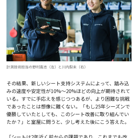
計測技術担当の野村高志（左）と川内梨未（右）
その結果、新しいシート支持システムによって、踏み込
みの速度や安定性が10%〜20%ほどの向上が期待されて
いる。すでに手応えを感じつつあるが、より困難な挑戦
であったことは想像に難くない。「もし25年シーズンで
優勝していたとしても、このシート改善に取り組んでい
たか？」と室屋に問うと、少し考えた後にこう答えた。
「シートは2年近く前からの課題であり、これまでも改