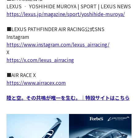
LEXUS ‐ YOSHIHIDE MUROYA | SPORT | LEXUS NEWS
https://lexus.jp/magazine/sport/yoshihide-muroya/
■LEXUS PATHFINDER AIR RACING公式SNS
Instagram
https://www.instagram.com/lexus_airracing/
X
https://x.com/lexus_airracing
■AIR RACE X
https://www.airracex.com
陸と空。その共鳴が唯一を生む。｜特設サイトはこちら