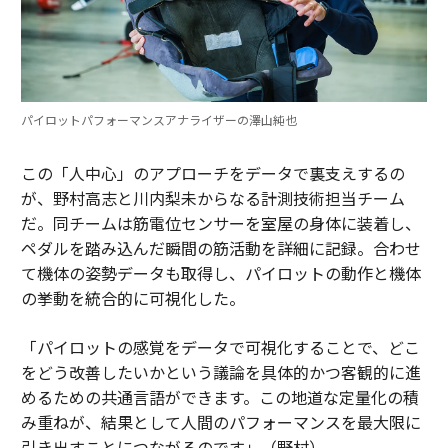
パイロットパフォーマンスアナライザーの澤山純也
この「人中心」のアプローチをデータで裏支えするの
が、野村高志と川内梨未からなる計測技術担当チーム
だ。同チームは筋電位センサーを室屋の身体に装着し、
ペダルを踏み込んだ瞬間の筋活動を詳細に記録。合わせ
て機体の姿勢データも取得し、パイロットの動作と機体
の挙動を統合的に可視化した。
「パイロットの感覚をデータで可視化することで、どこ
をどう改善したいかという議論を具体的かつ客観的に進
めるための共通言語ができます。この地道な定量化の積
み重ねが、結果として人間のパフォーマンスを最大限に
引き出すことにつながるのです」（野村）