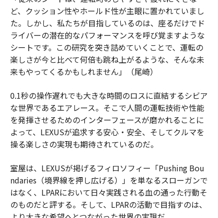
ど、クッション性やホールド性が主眼に置かれていまし
た。しかし、私たちが目指しているのは、座るだけでド
ライバーの潜在的なパフォーマンスを呼び覚ますような
シートです。この研究を突き詰めていくことで、運転の
楽しさが今と比べて何倍も跳ね上がるような、そんな未
来もやってくるかもしれません」（尾崎）
0.1秒の操作遅れでも大きな時間のロスに直結するシビア
な世界であるエアレース。そこで人間の運転技術や性能
を発揮させるためのインターフェースが磨かれることに
よって、LEXUSが追求する安心・安全、そしてクルマを
操る楽しさの実現も期待されているのだ。
室屋は、LEXUSが掲げるフィロソフィー「Pushing Bou
ndaries（境界線を押し広げる）」を単なるスローガンで
はなく、LPARにおいて日々実践される血の通った行動そ
のものだと評する。そして、LPARの活動で目指すのは、
より大きな希望へとつながった世界の実現だ。