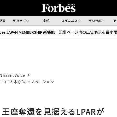
記事
カテゴリ
連載
コラムニスト
AWARD
rbes JAPAN MEMBERSHIP 新機能｜
記事ページ内の広告表示を最小
N BrandVoice
起こす“人中心”のイノベーション
 王座奪還を見据えるLPARが