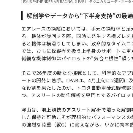
LEXUS PATHFINDER AIR RACING（LPAR） テクニカルコ
解剖学やデータから“下半身支持”の最
エアレースの操縦においては、手元の操縦桿と足
る。機体が旋回する際、同時に発生する横ズレを
ると機体は横滑りしてしまい、致命的なタイムロス
では、おもに操縦桿を扱う上半身のサポートに重点
繊細な機体制御はパイロットの“気合と根性”頼り
そこで26年度の新たな挑戦として、科学的なア
ートの開発に着手。LPARは、4月上旬に2週間
な役割を果たしたのが、トヨタ自動車硬式野球部
つ、アスリートの動作解析を専門とするパイロッ
澤山は、地上競技のアスリート解析で培った解剖
した保持と可動こそが理想的なパフォーマンスの
の強烈な荷重（縦G）に耐えながら、いかに効率