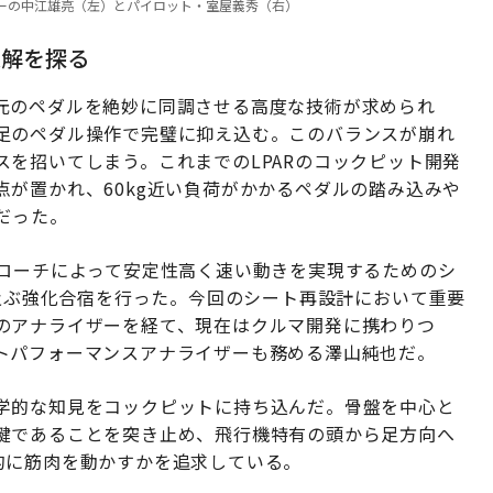
ーディネーターの中江雄亮（左）とパイロット・室屋義秀（右）
適解を探る
元のペダルを絶妙に同調させる高度な技術が求められ
足のペダル操作で完璧に抑え込む。このバランスが崩れ
を招いてしまう。これまでのLPARのコックピット開発
が置かれ、60kg近い負荷がかかるペダルの踏み込みや
だった。
プローチによって安定性高く速い動きを実現するためのシ
に及ぶ強化合宿を行った。今回のシート再設計において重要
のアナライザーを経て、現在はクルマ開発に携わりつ
トパフォーマンスアナライザーも務める澤山純也だ。
学的な知見をコックピットに持ち込んだ。骨盤を中心と
鍵であることを突き止め、飛行機特有の頭から足方向へ
的に筋肉を動かすかを追求している。