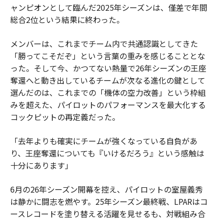
ャンピオンとして臨んだ2025年シーズンは、僅差で年間
総合2位という結果に終わった。
メンバーは、これまでチーム内で共通認識としてきた
「勝ってこそだぞ」という言葉の重みを感じることとな
った。そして今、かつてない熱量で26年シーズンの王座
奪還へと動き出しているチームが次なる進化の鍵として
選んだのは、これまでの「機体の空力改善」という枠組
みを超えた、パイロットのパフォーマンスを最大化する
コックピットの再定義だった。
「去年よりも確実にチームが強くなっている自負があ
り、王座奪還についても『いけるだろう』という感触は
十分にあります」
6月の26年シーズン開幕を控え、パイロットの室屋義秀
は静かに闘志を燃やす。25年シーズン最終戦、LPARはコ
ースレコードを塗り替える活躍を見せるも、対戦組み合