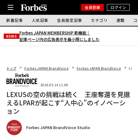
会員登録
ログイン
新着記事
人気記事
会員限定記事
カテゴリ
連載
コ
Forbes JAPAN MEMBERSHIP 新機能｜
NEWS
記事ページ内の広告表示を最小限にしました
トップ
Forbes JAPAN BrandVoice
Forbes JAPAN BrandVoice
LEX
2026.05.14 11:00
LEXUSの空の挑戦は続く 王座奪還を見据
えるLPARが起こす“人中心”のイノベーシ
ョン
Forbes JAPAN BrandVoice Studio