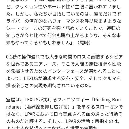
ど、クッション性やホールド性が主眼に置かれていまし
た。しかし、私たちが目指しているのは、座るだけでド
ライバーの潜在的なパフォーマンスを呼び覚ますような
シートです。この研究を突き詰めていくことで、運転の
楽しさが今と比べて何倍も跳ね上がるような、そんな未
来もやってくるかもしれません」（尾崎）
0.1秒の操作遅れでも大きな時間のロスに直結するシビア
な世界であるエアレース。そこで人間の運転技術や性能
を発揮させるためのインターフェースが磨かれることに
よって、LEXUSが追求する安心・安全、そしてクルマを
操る楽しさの実現も期待されているのだ。
室屋は、LEXUSが掲げるフィロソフィー「Pushing Bou
ndaries（境界線を押し広げる）」を単なるスローガンで
はなく、LPARにおいて日々実践される血の通った行動そ
のものだと評する。そして、LPARの活動で目指すのは、
より大きな希望へとつながった世界の実現だ。