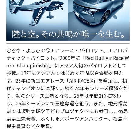
むろや・よしひで◎エアレース・パイロット、エアロバ
ティック・パイロット。2009年に「Red Bull Air Race W
orld Championship」にアジア人初のパイロットとして
参戦。17年にアジア人ではじめて年間総合優勝を果た
す。23年に新生エアレース「AIR RACE X」を発足し、初
代チャンピオンには輝く。続く24年もシリーズ優勝を飾
り、初のシリーズ王者となる。25年は年間2位に終わ
り、26年シーズンにて王座奪還を狙う。また、地元福島
県では復興支援や子どもプロジェクトにも参画し、福島
県県民栄誉賞、ふくしまスポーツアンバサダー、福島市
民栄誉賞などを受賞。