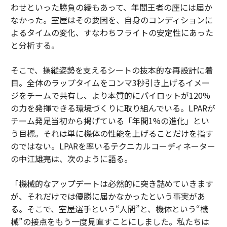
わせといった勝負の綾もあって、年間王者の座には届か
なかった。室屋はその要因を、自身のコンディションに
よるタイムの変化、すなわちフライトの安定性にあった
と分析する。
そこで、操縦姿勢を支えるシートの抜本的な再設計に着
目。全体のラップタイムをコンマ3秒引き上げるイメー
ジをチームで共有し、より本質的にパイロットが120%
の力を発揮できる環境づくりに取り組んでいる。LPARが
チーム発足当初から掲げている「年間1%の進化」とい
う目標。それは単に機体の性能を上げることだけを指す
のではない。LPARを率いるテクニカルコーディネーター
の中江雄亮は、次のように語る。
「機械的なアップデートは必然的に突き詰めていきます
が、それだけでは優勝に届かなかったという事実があ
る。そこで、室屋選手という“人間”と、機体という“機
械”の接点をもう一度見直すことにしました。私たちは