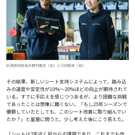
計測技術担当の野村高志（左）と川内梨未（右）
その結果、新しいシート支持システムによって、踏み込
みの速度や安定性が10%〜20%ほどの向上が期待されて
いる。すでに手応えを感じつつあるが、より困難な挑戦
であったことは想像に難くない。「もし25年シーズンで
優勝していたとしても、このシート改善に取り組んでい
たか？」と室屋に問うと、少し考えた後にこう答えた。
「シートは2年近く前からの課題であり、これまでも改