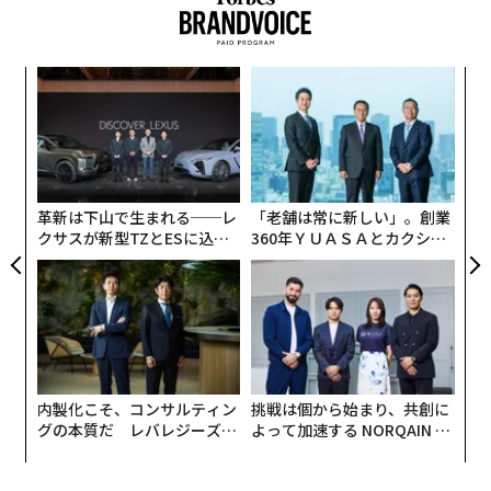
義す
〜
むス
金
個
“
ェ
シ
グ
革新は下山で生まれる──レ
「老舗は常に新しい」。創業
クサスが新型TZとESに込め
360年ＹＵＡＳＡとカクシン
た「DISCOVER」の哲学
CEO田尻望が語る、AIを超え
る人の価値
内製化こそ、コンサルティン
挑戦は個から始まり、共創に
翻訳・編集＝江戸伸禎
グの本質だ レバレジーズが
よって加速する NORQAIN JA
実践する、次世代ファームの
PAN 特別座談会
全貌