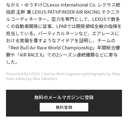
なかえ・ゆうすけ◎Lexus International Co. レクサス統
括部 主幹 兼 LEXUS PATHFINDER AIR RACING テクニカ
ルコーディネーター。空力を専門として、LEXUSで数多
くの自動車開発に従事。LPARでは開発領域全般の指揮を
担当している。バーティカルターンなど、エアレースに
おける常識を覆すようなアイデアを証明し、チームの
「Red Bull Air Race World Championship」年間総合優
勝や「AIR RACE X」での2シーズン連続優勝などに寄与
した。
Promoted by LEXUS / text by Michi Sugawara photographs by Shuji
Goto edited by Akio Takashiro
無料のメールマガジンに登録
無料登録