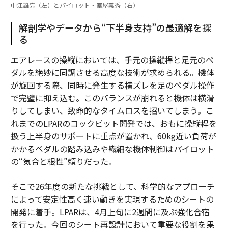
中江雄亮（左）とパイロット・室屋義秀（右）
解剖学やデータから“下半身支持”の最適解を探
る
エアレースの操縦においては、手元の操縦桿と足元のペ
ダルを絶妙に同調させる高度な技術が求められる。機体
が旋回する際、同時に発生する横ズレを足のペダル操作
で完璧に抑え込む。このバランスが崩れると機体は横滑
りしてしまい、致命的なタイムロスを招いてしまう。こ
れまでのLPARのコックピット開発では、おもに操縦桿を
扱う上半身のサポートに重点が置かれ、60kg近い負荷が
かかるペダルの踏み込みや繊細な機体制御はパイロット
の“気合と根性”頼りだった。
そこで26年度の新たな挑戦として、科学的なアプローチ
によって安定性高く速い動きを実現するためのシートの
開発に着手。LPARは、4月上旬に2週間に及ぶ強化合宿
を行った。今回のシート再設計において重要な役割を果