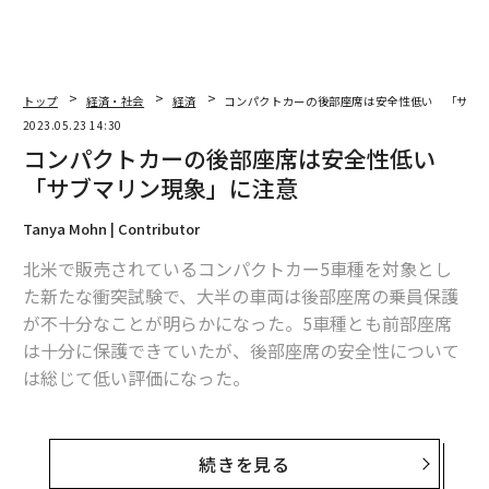
トップ
経済・社会
経済
コンパクトカーの後部座席は安全性低い 「サブ
2023.05.23 14:30
コンパクトカーの後部座席は安全性低い
「サブマリン現象」に注意
Tanya Mohn | Contributor
北米で販売されているコンパクトカー5車種を対象とし
た新たな衝突試験で、大半の車両は後部座席の乗員保護
が不十分なことが明らかになった。5車種とも前部座席
は十分に保護できていたが、後部座席の安全性について
は総じて低い評価になった。
試験は米道路安全保険協会（IIHS）が実施し、今月11日
に結果を
公表
した。今回の試験では、後部座席の乗員に
続きを見る
多いけがに対応した新たな評価項目を開発。運転席に加