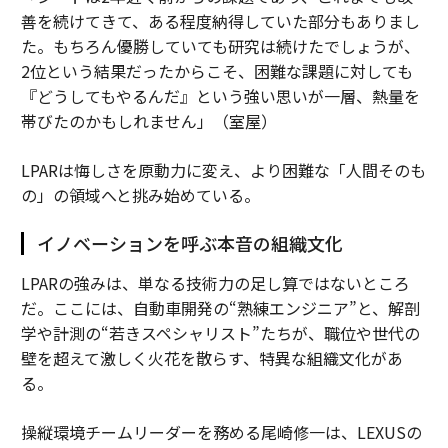
善を続けてきて、ある程度納得していた部分もありまし
た。もちろん優勝していても研究は続けたでしょうが、
2位という結果だったからこそ、困難な課題に対しても
『どうしてもやるんだ』という強い思いが一層、熱量を
帯びたのかもしれません」（室屋）
LPARは悔しさを原動力に変え、より困難な「人間そのも
の」の領域へと挑み始めている。
イノベーションを呼ぶ本音の組織文化
LPARの強みは、単なる技術力の足し算ではないところ
だ。ここには、自動車開発の“熟練エンジニア”と、解剖
学や計測の“若きスペシャリスト”たちが、職位や世代の
壁を超えて激しく火花を散らす、特異な組織文化があ
る。
操縦環境チームリーダーを務める尾崎修一は、LEXUSの