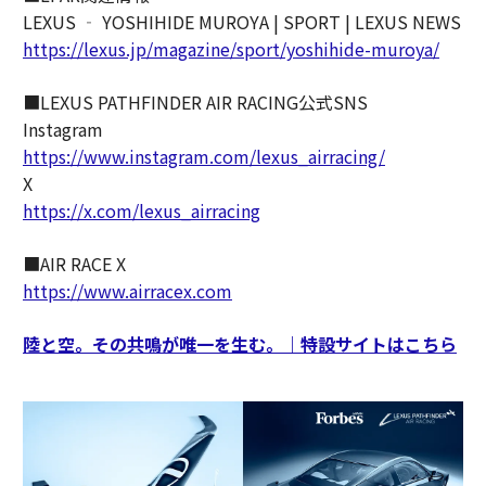
LEXUS ‐ YOSHIHIDE MUROYA | SPORT | LEXUS NEWS
https://lexus.jp/magazine/sport/yoshihide-muroya/
■LEXUS PATHFINDER AIR RACING公式SNS
Instagram
https://www.instagram.com/lexus_airracing/
X
https://x.com/lexus_airracing
■AIR RACE X
https://www.airracex.com
陸と空。その共鳴が唯一を生む。｜特設サイトはこちら