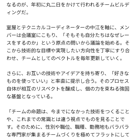
なるのが、年初に丸二日をかけて行われるチームビルデ
ィングだ。
室屋とテクニカルコーディネーターの中江を軸に、メン
バーは会議室にこもり、「そもそも自分たちはなぜレー
スをするのか」という原点の問いから議論を始める。そ
こから技術的な目標や実現したい方向性を丁寧にすり合
わせ、チームとしてのベクトルを毎年更新していく。
さらに、お互いの技術やアイデアを持ち寄り、「好きな
ものを使っていい」と率直に提示し合う。そのプロセス
自体が相互のリスペクトを醸成し、個の力を束ねる強固
な基盤となっている。
「チームの命題は、今までになかった技術をつくること
や、これまでの常識とは違う視点でものを見ることで
す。そのために、性別や職位、職種、勤務地もバラバラ
な専門家が集まるチームづくりを極めてフラットにして