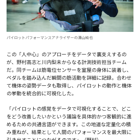
パイロットパフォーマンスアナライザーの澤山純也
この「人中心」のアプローチをデータで裏支えするの
が、野村高志と川内梨未からなる計測技術担当チーム
だ。同チームは筋電位センサーを室屋の身体に装着し、
ペダルを踏み込んだ瞬間の筋活動を詳細に記録。合わせ
て機体の姿勢データも取得し、パイロットの動作と機体
の挙動を統合的に可視化した。
「パイロットの感覚をデータで可視化することで、どこ
をどう改善したいかという議論を具体的かつ客観的に進
めるための共通言語ができます。この地道な定量化の積
み重ねが、結果として人間のパフォーマンスを最大限に
引き出すことにつながるのです」（野村）