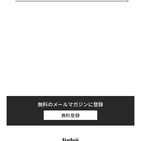
え、その真後ろの席にもダミー人形が置かれた。
IIHSのデビッド・ハーキー会長によると、テストした5
車種すべてで、後部座席に乗せたダミー人形はシートベ
ルトの下に沈み込む「サブマリン現象」を起こした。こ
の状態になると、シートベルトが腹部を圧迫し、内臓損
傷のリスクが高まるとされる。
無料のメールマガジンに登録
無料登録