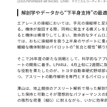
LEXUS PATHFINDER AIR RACING（LPAR） テクニカルコ
解剖学やデータから“下半身支持”の最
エアレースの操縦においては、手元の操縦桿と足
る。機体が旋回する際、同時に発生する横ズレを
ると機体は横滑りしてしまい、致命的なタイムロス
では、おもに操縦桿を扱う上半身のサポートに重点
繊細な機体制御はパイロットの“気合と根性”頼り
そこで26年度の新たな挑戦として、科学的なア
ートの開発に着手。LPARは、4月上旬に2週間
な役割を果たしたのが、トヨタ自動車硬式野球部
つ、アスリートの動作解析を専門とするパイロッ
澤山は、地上競技のアスリート解析で培った解剖
した保持と可動こそが理想的なパフォーマンスの
の強烈な荷重（縦G）に耐えながら、いかに効率