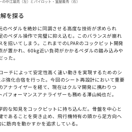
ーディネーターの中江雄亮（左）とパイロット・室屋義秀（右）
適解を探る
元のペダルを絶妙に同調させる高度な技術が求められ
足のペダル操作で完璧に抑え込む。このバランスが崩れ
を招いてしまう。これまでのLPARのコックピット開発
が置かれ、60kg近い負荷がかかるペダルの踏み込みや
だった。
プローチによって安定性高く速い動きを実現するためのシ
に及ぶ強化合宿を行った。今回のシート再設計において重要
のアナライザーを経て、現在はクルマ開発に携わりつ
トパフォーマンスアナライザーも務める澤山純也だ。
学的な知見をコックピットに持ち込んだ。骨盤を中心と
鍵であることを突き止め、飛行機特有の頭から足方向へ
的に筋肉を動かすかを追求している。