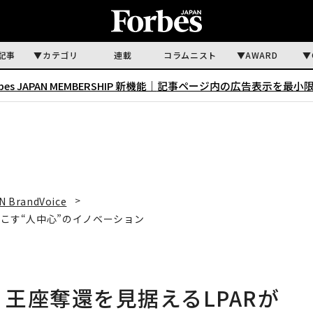
記事
カテゴリ
連載
コラムニスト
AWARD
rbes JAPAN MEMBERSHIP 新機能｜
記事ページ内の広告表示を最小
N BrandVoice
起こす“人中心”のイノベーション
 王座奪還を見据えるLPARが