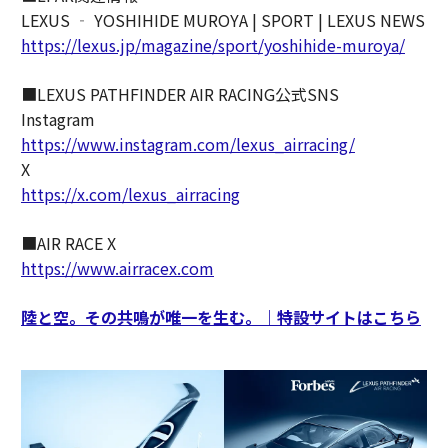
LEXUS ‐ YOSHIHIDE MUROYA | SPORT | LEXUS NEWS
https://lexus.jp/magazine/sport/yoshihide-muroya/
■LEXUS PATHFINDER AIR RACING公式SNS
Instagram
https://www.instagram.com/lexus_airracing/
X
https://x.com/lexus_airracing
■AIR RACE X
https://www.airracex.com
陸と空。その共鳴が唯一を生む。｜特設サイトはこちら