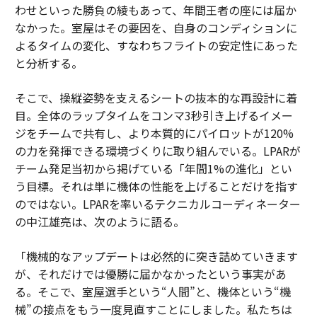
わせといった勝負の綾もあって、年間王者の座には届か
なかった。室屋はその要因を、自身のコンディションに
よるタイムの変化、すなわちフライトの安定性にあった
と分析する。
そこで、操縦姿勢を支えるシートの抜本的な再設計に着
目。全体のラップタイムをコンマ3秒引き上げるイメー
ジをチームで共有し、より本質的にパイロットが120%
の力を発揮できる環境づくりに取り組んでいる。LPARが
チーム発足当初から掲げている「年間1%の進化」とい
う目標。それは単に機体の性能を上げることだけを指す
のではない。LPARを率いるテクニカルコーディネーター
の中江雄亮は、次のように語る。
「機械的なアップデートは必然的に突き詰めていきます
が、それだけでは優勝に届かなかったという事実があ
る。そこで、室屋選手という“人間”と、機体という“機
械”の接点をもう一度見直すことにしました。私たちは