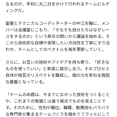
なるのが、年初に丸二日をかけて行われるチームビルデ
ィングだ。
室屋とテクニカルコーディネーターの中江を軸に、メン
バーは会議室にこもり、「そもそも自分たちはなぜレー
スをするのか」という原点の問いから議論を始める。そ
こから技術的な目標や実現したい方向性を丁寧にすり合
わせ、チームとしてのベクトルを毎年更新していく。
さらに、お互いの技術やアイデアを持ち寄り、「好きな
ものを使っていい」と率直に提示し合う。そのプロセス
自体が相互のリスペクトを醸成し、個の力を束ねる強固
な基盤となっている。
「チームの命題は、今までになかった技術をつくること
や、これまでの常識とは違う視点でものを見ることで
す。そのために、性別や職位、職種、勤務地もバラバラ
な専門家が集まるチームづくりを極めてフラットにして