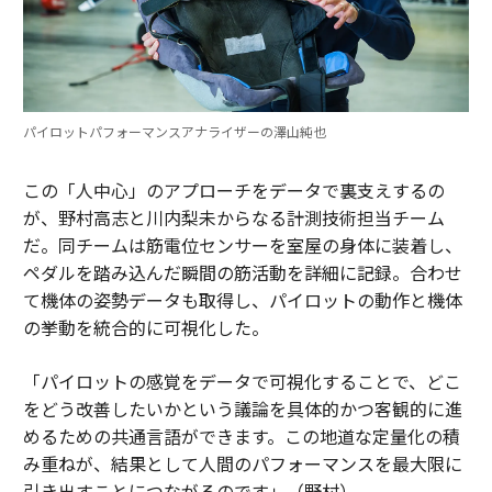
パイロットパフォーマンスアナライザーの澤山純也
この「人中心」のアプローチをデータで裏支えするの
が、野村高志と川内梨未からなる計測技術担当チーム
だ。同チームは筋電位センサーを室屋の身体に装着し、
ペダルを踏み込んだ瞬間の筋活動を詳細に記録。合わせ
て機体の姿勢データも取得し、パイロットの動作と機体
の挙動を統合的に可視化した。
「パイロットの感覚をデータで可視化することで、どこ
をどう改善したいかという議論を具体的かつ客観的に進
めるための共通言語ができます。この地道な定量化の積
み重ねが、結果として人間のパフォーマンスを最大限に
引き出すことにつながるのです」（野村）