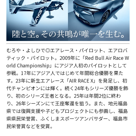
むろや・よしひで◎エアレース・パイロット、エアロバ
ティック・パイロット。2009年に「Red Bull Air Race W
orld Championship」にアジア人初のパイロットとして
参戦。17年にアジア人ではじめて年間総合優勝を果た
す。23年に新生エアレース「AIR RACE X」を発足し、初
代チャンピオンには輝く。続く24年もシリーズ優勝を飾
り、初のシリーズ王者となる。25年は年間2位に終わ
り、26年シーズンにて王座奪還を狙う。また、地元福島
県では復興支援や子どもプロジェクトにも参画し、福島
県県民栄誉賞、ふくしまスポーツアンバサダー、福島市
民栄誉賞などを受賞。