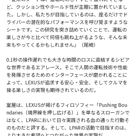
ど、クッション性やホールド性が主眼に置かれていまし
た。しかし、私たちが目指しているのは、座るだけでド
ライバーの潜在的なパフォーマンスを呼び覚ますような
シートです。この研究を突き詰めていくことで、運転の
楽しさが今と比べて何倍も跳ね上がるような、そんな未
来もやってくるかもしれません」（尾崎）
0.1秒の操作遅れでも大きな時間のロスに直結するシビア
な世界であるエアレース。そこで人間の運転技術や性能
を発揮させるためのインターフェースが磨かれることに
よって、LEXUSが追求する安心・安全、そしてクルマを
操る楽しさの実現も期待されているのだ。
室屋は、LEXUSが掲げるフィロソフィー「Pushing Bou
ndaries（境界線を押し広げる）」を単なるスローガンで
はなく、LPARにおいて日々実践される血の通った行動そ
のものだと評する。そして、LPARの活動で目指すのは、
より大きな希望へとつながった世界の実現だ。