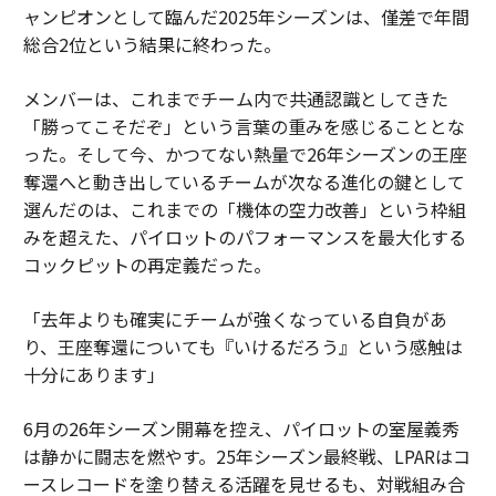
ャンピオンとして臨んだ2025年シーズンは、僅差で年間
総合2位という結果に終わった。
メンバーは、これまでチーム内で共通認識としてきた
「勝ってこそだぞ」という言葉の重みを感じることとな
った。そして今、かつてない熱量で26年シーズンの王座
奪還へと動き出しているチームが次なる進化の鍵として
選んだのは、これまでの「機体の空力改善」という枠組
みを超えた、パイロットのパフォーマンスを最大化する
コックピットの再定義だった。
「去年よりも確実にチームが強くなっている自負があ
り、王座奪還についても『いけるだろう』という感触は
十分にあります」
6月の26年シーズン開幕を控え、パイロットの室屋義秀
は静かに闘志を燃やす。25年シーズン最終戦、LPARはコ
ースレコードを塗り替える活躍を見せるも、対戦組み合