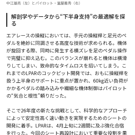
中江雄亮（左）とパイロット・室屋義秀（右）
解剖学やデータから“下半身支持”の最適解を探
る
エアレースの操縦においては、手元の操縦桿と足元のペ
ダルを絶妙に同調させる高度な技術が求められる。機体
が旋回する際、同時に発生する横ズレを足のペダル操作
で完璧に抑え込む。このバランスが崩れると機体は横滑
りしてしまい、致命的なタイムロスを招いてしまう。こ
れまでのLPARのコックピット開発では、おもに操縦桿を
扱う上半身のサポートに重点が置かれ、60kg近い負荷が
かかるペダルの踏み込みや繊細な機体制御はパイロット
の“気合と根性”頼りだった。
そこで26年度の新たな挑戦として、科学的なアプローチ
によって安定性高く速い動きを実現するためのシートの
開発に着手。LPARは、4月上旬に2週間に及ぶ強化合宿
を行った。今回のシート再設計において重要な役割を果