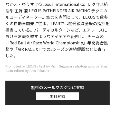
なかえ・ゆうすけ◎Lexus International Co. レクサス統
括部 主幹 兼 LEXUS PATHFINDER AIR RACING テクニカ
ルコーディネーター。空力を専門として、LEXUSで数多
くの自動車開発に従事。LPARでは開発領域全般の指揮を
担当している。バーティカルターンなど、エアレースに
おける常識を覆すようなアイデアを証明し、チームの
「Red Bull Air Race World Championship」年間総合優
勝や「AIR RACE X」での2シーズン連続優勝などに寄与
した。
Promoted by LEXUS / text by Michi Sugawara photographs by Shuji
Goto edited by Akio Takashiro
無料のメールマガジンに登録
無料登録