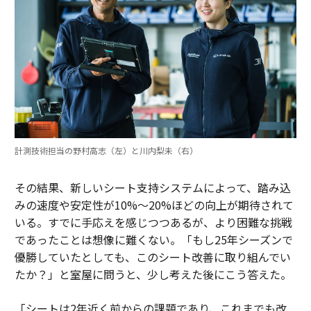
計測技術担当の野村高志（左）と川内梨未（右）
その結果、新しいシート支持システムによって、踏み込
みの速度や安定性が10%〜20%ほどの向上が期待されて
いる。すでに手応えを感じつつあるが、より困難な挑戦
であったことは想像に難くない。「もし25年シーズンで
優勝していたとしても、このシート改善に取り組んでい
たか？」と室屋に問うと、少し考えた後にこう答えた。
「シートは2年近く前からの課題であり、これまでも改