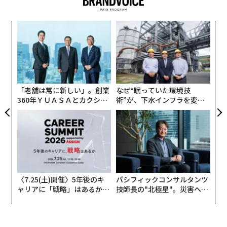
〜
金
個
革
ェ
ク
た「
「老舗は常に新しい」。創業
なぜ“眠っていた環境技
360年ＹＵＡＳＡとカクシン
術”が、下水インフラを変え
CEO田尻望が語る、AIを超え
たのか──産総研×月島JFE
る人の価値
アクアソリューションの10年
〈7.25(土)開催〉5年後のキ
パシフィックコンサルタンツ
ャリアに「戦略」はあるか。
技師長の"北極星"。災害への
トップエグゼクティブのキャ
無力感を乗り越え見つけた、
リアに触れる1日│CAREER S
防災一筋20年の答え
UMMIT 2026