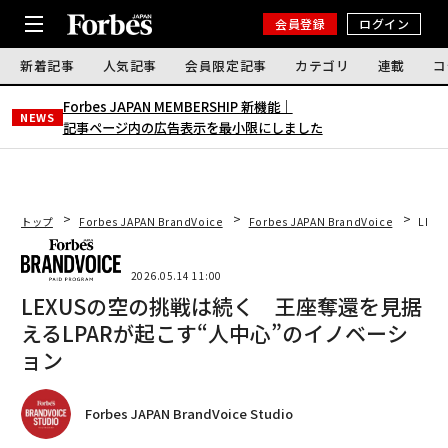
会員登録
ログイン
新着記事
人気記事
会員限定記事
カテゴリ
連載
コ
Forbes JAPAN MEMBERSHIP 新機能｜
NEWS
記事ページ内の広告表示を最小限にしました
トップ
Forbes JAPAN BrandVoice
Forbes JAPAN BrandVoice
LEX
2026.05.14 11:00
LEXUSの空の挑戦は続く 王座奪還を見据
えるLPARが起こす“人中心”のイノベーシ
ョン
Forbes JAPAN BrandVoice Studio