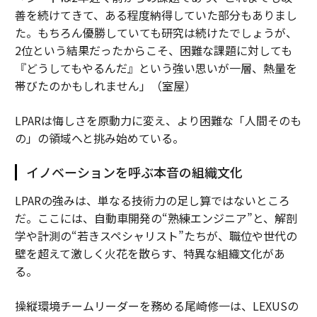
善を続けてきて、ある程度納得していた部分もありまし
た。もちろん優勝していても研究は続けたでしょうが、
2位という結果だったからこそ、困難な課題に対しても
『どうしてもやるんだ』という強い思いが一層、熱量を
帯びたのかもしれません」（室屋）
LPARは悔しさを原動力に変え、より困難な「人間そのも
の」の領域へと挑み始めている。
イノベーションを呼ぶ本音の組織文化
LPARの強みは、単なる技術力の足し算ではないところ
だ。ここには、自動車開発の“熟練エンジニア”と、解剖
学や計測の“若きスペシャリスト”たちが、職位や世代の
壁を超えて激しく火花を散らす、特異な組織文化があ
る。
操縦環境チームリーダーを務める尾崎修一は、LEXUSの