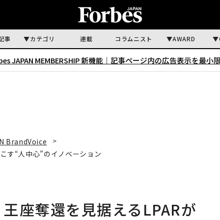
記事
カテゴリ
連載
コラムニスト
AWARD
rbes JAPAN MEMBERSHIP 新機能｜
記事ページ内の広告表示を最小
N BrandVoice
起こす“人中心”のイノベーション
 王座奪還を見据えるLPARが