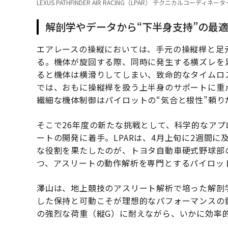
LEXUS PATHFINDER AIR RACING（LPAR） テクニカルコ
解剖学やデータから“下半身支持”の最
エアレースの操縦においては、手元の操縦桿と足
る。機体が旋回する際、同時に発生する横ズレを
ると機体は横滑りしてしまい、致命的なタイムロス
では、おもに操縦桿を扱う上半身のサポートに重点
繊細な機体制御はパイロットの“気合と根性”頼り
そこで26年度の新たな挑戦として、科学的なア
ートの開発に着手。LPARは、4月上旬に2週間
な役割を果たしたのが、トヨタ自動車硬式野球部
つ、アスリートの動作解析を専門とするパイロッ
澤山は、地上競技のアスリート解析で培った解剖
した保持と可動こそが理想的なパフォーマンスの
の強烈な荷重（縦G）に耐えながら、いかに効率