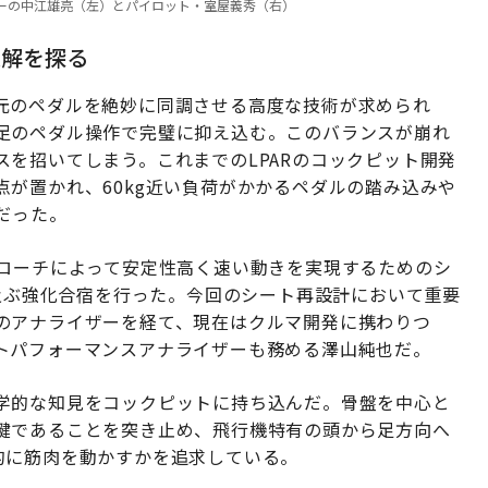
ーディネーターの中江雄亮（左）とパイロット・室屋義秀（右）
適解を探る
元のペダルを絶妙に同調させる高度な技術が求められ
足のペダル操作で完璧に抑え込む。このバランスが崩れ
を招いてしまう。これまでのLPARのコックピット開発
が置かれ、60kg近い負荷がかかるペダルの踏み込みや
だった。
プローチによって安定性高く速い動きを実現するためのシ
に及ぶ強化合宿を行った。今回のシート再設計において重要
のアナライザーを経て、現在はクルマ開発に携わりつ
トパフォーマンスアナライザーも務める澤山純也だ。
学的な知見をコックピットに持ち込んだ。骨盤を中心と
鍵であることを突き止め、飛行機特有の頭から足方向へ
的に筋肉を動かすかを追求している。