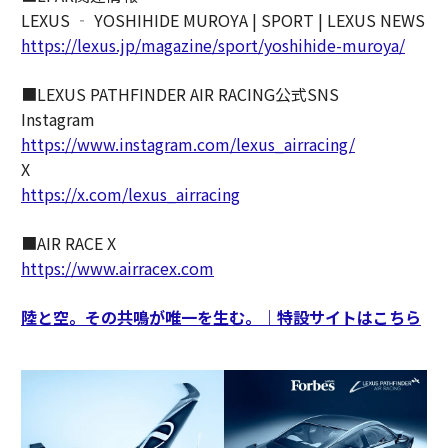
LEXUS ‐ YOSHIHIDE MUROYA | SPORT | LEXUS NEWS
https://lexus.jp/magazine/sport/yoshihide-muroya/
■LEXUS PATHFINDER AIR RACING公式SNS
Instagram
https://www.instagram.com/lexus_airracing/
X
https://x.com/lexus_airracing
■AIR RACE X
https://www.airracex.com
陸と空。その共鳴が唯一を生む。｜特設サイトはこちら