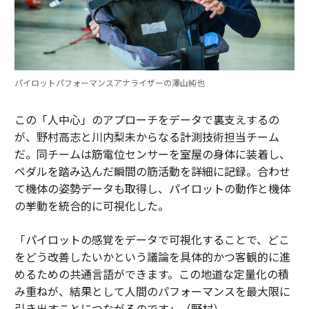
パイロットパフォーマンスアナライザーの澤山純也
この「人中心」のアプローチをデータで裏支えするの
が、野村高志と川内梨未からなる計測技術担当チーム
だ。同チームは筋電位センサーを室屋の身体に装着し、
ペダルを踏み込んだ瞬間の筋活動を詳細に記録。合わせ
て機体の姿勢データも取得し、パイロットの動作と機体
の挙動を統合的に可視化した。
「パイロットの感覚をデータで可視化することで、どこ
をどう改善したいかという議論を具体的かつ客観的に進
めるための共通言語ができます。この地道な定量化の積
み重ねが、結果として人間のパフォーマンスを最大限に
引き出すことにつながるのです」（野村）