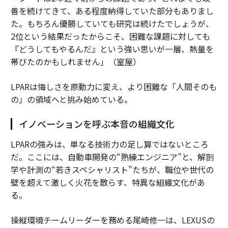
善を続けてきて、ある程度納得していた部分もありまし
た。もちろん優勝していても研究は続けたでしょうが、
2位という結果だったからこそ、困難な課題に対しても
『どうしてもやるんだ』という強い思いが一層、熱量を
帯びたのかもしれません」（室屋）
LPARは悔しさを原動力に変え、より困難な「人間そのも
の」の領域へと挑み始めている。
イノベーションを呼ぶ本音の組織文化
LPARの強みは、単なる技術力の足し算ではないところ
だ。ここには、自動車開発の“熟練エンジニア”と、解剖
学や計測の“若きスペシャリスト”たちが、職位や世代の
壁を超えて激しく火花を散らす、特異な組織文化があ
る。
操縦環境チームリーダーを務める尾崎修一は、LEXUSの