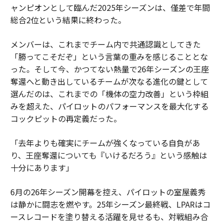
ャンピオンとして臨んだ2025年シーズンは、僅差で年間
総合2位という結果に終わった。
メンバーは、これまでチーム内で共通認識としてきた
「勝ってこそだぞ」という言葉の重みを感じることとな
った。そして今、かつてない熱量で26年シーズンの王座
奪還へと動き出しているチームが次なる進化の鍵として
選んだのは、これまでの「機体の空力改善」という枠組
みを超えた、パイロットのパフォーマンスを最大化する
コックピットの再定義だった。
「去年よりも確実にチームが強くなっている自負があ
り、王座奪還についても『いけるだろう』という感触は
十分にあります」
6月の26年シーズン開幕を控え、パイロットの室屋義秀
は静かに闘志を燃やす。25年シーズン最終戦、LPARはコ
ースレコードを塗り替える活躍を見せるも、対戦組み合