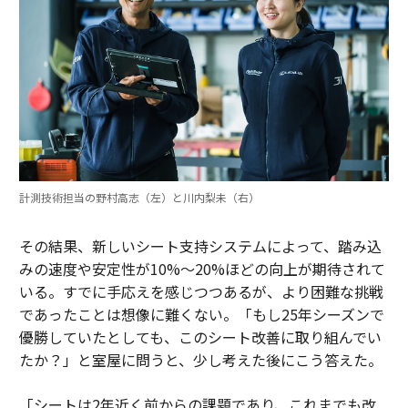
計測技術担当の野村高志（左）と川内梨未（右）
その結果、新しいシート支持システムによって、踏み込
みの速度や安定性が10%〜20%ほどの向上が期待されて
いる。すでに手応えを感じつつあるが、より困難な挑戦
であったことは想像に難くない。「もし25年シーズンで
優勝していたとしても、このシート改善に取り組んでい
たか？」と室屋に問うと、少し考えた後にこう答えた。
「シートは2年近く前からの課題であり、これまでも改