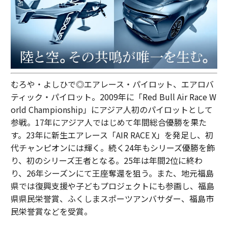
むろや・よしひで◎エアレース・パイロット、エアロバ
ティック・パイロット。2009年に「Red Bull Air Race W
orld Championship」にアジア人初のパイロットとして
参戦。17年にアジア人ではじめて年間総合優勝を果た
す。23年に新生エアレース「AIR RACE X」を発足し、初
代チャンピオンには輝く。続く24年もシリーズ優勝を飾
り、初のシリーズ王者となる。25年は年間2位に終わ
り、26年シーズンにて王座奪還を狙う。また、地元福島
県では復興支援や子どもプロジェクトにも参画し、福島
県県民栄誉賞、ふくしまスポーツアンバサダー、福島市
民栄誉賞などを受賞。