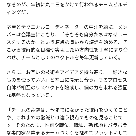
なるのが、年初に丸二日をかけて行われるチームビルデ
ィングだ。
室屋とテクニカルコーディネーターの中江を軸に、メン
バーは会議室にこもり、「そもそも自分たちはなぜレー
スをするのか」という原点の問いから議論を始める。そ
こから技術的な目標や実現したい方向性を丁寧にすり合
わせ、チームとしてのベクトルを毎年更新していく。
さらに、お互いの技術やアイデアを持ち寄り、「好きな
ものを使っていい」と率直に提示し合う。そのプロセス
自体が相互のリスペクトを醸成し、個の力を束ねる強固
な基盤となっている。
「チームの命題は、今までになかった技術をつくること
や、これまでの常識とは違う視点でものを見ることで
す。そのために、性別や職位、職種、勤務地もバラバラ
な専門家が集まるチームづくりを極めてフラットにして