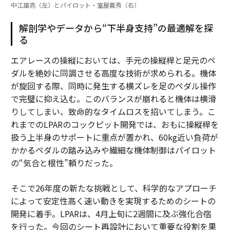
中江雄亮（左）とパイロット・室屋義秀（右）
解剖学やデータから“下半身支持”の最適解を探
る
エアレースの操縦においては、手元の操縦桿と足元のペ
ダルを絶妙に同調させる高度な技術が求められる。機体
が旋回する際、同時に発生する横ズレを足のペダル操作
で完璧に抑え込む。このバランスが崩れると機体は横滑
りしてしまい、致命的なタイムロスを招いてしまう。こ
れまでのLPARのコックピット開発では、おもに操縦桿を
扱う上半身のサポートに重点が置かれ、60kg近い負荷が
かかるペダルの踏み込みや繊細な機体制御はパイロット
の“気合と根性”頼りだった。
そこで26年度の新たな挑戦として、科学的なアプローチ
によって安定性高く速い動きを実現するためのシートの
開発に着手。LPARは、4月上旬に2週間に及ぶ強化合宿
を行った。今回のシート再設計において重要な役割を果