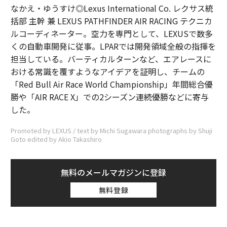
なかえ・ゆうすけ◎Lexus International Co. レクサス統
括部 主幹 兼 LEXUS PATHFINDER AIR RACING テクニカ
ルコーディネーター。空力を専門として、LEXUSで数多
くの自動車開発に従事。LPARでは開発領域全般の指揮を
担当している。バーティカルターンなど、エアレースに
おける常識を覆すようなアイデアを証明し、チームの
「Red Bull Air Race World Championship」年間総合優
勝や「AIR RACE X」での2シーズン連続優勝などに寄与
した。
Promoted by LEXUS / text by Michi Sugawara photographs by Shuji
Goto edited by Akio Takashiro
無料のメールマガジンに登録
無料登録