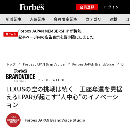
会員登録
ログイン
新着記事
人気記事
会員限定記事
カテゴリ
連載
コ
Forbes JAPAN MEMBERSHIP 新機能｜
NEWS
記事ページ内の広告表示を最小限にしました
トップ
Forbes JAPAN BrandVoice
Forbes JAPAN BrandVoice
LEX
2026.05.14 11:00
LEXUSの空の挑戦は続く 王座奪還を見据
えるLPARが起こす“人中心”のイノベーシ
ョン
Forbes JAPAN BrandVoice Studio