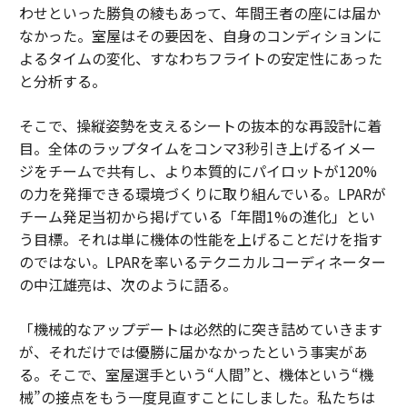
わせといった勝負の綾もあって、年間王者の座には届か
なかった。室屋はその要因を、自身のコンディションに
よるタイムの変化、すなわちフライトの安定性にあった
と分析する。
そこで、操縦姿勢を支えるシートの抜本的な再設計に着
目。全体のラップタイムをコンマ3秒引き上げるイメー
ジをチームで共有し、より本質的にパイロットが120%
の力を発揮できる環境づくりに取り組んでいる。LPARが
チーム発足当初から掲げている「年間1%の進化」とい
う目標。それは単に機体の性能を上げることだけを指す
のではない。LPARを率いるテクニカルコーディネーター
の中江雄亮は、次のように語る。
「機械的なアップデートは必然的に突き詰めていきます
が、それだけでは優勝に届かなかったという事実があ
る。そこで、室屋選手という“人間”と、機体という“機
械”の接点をもう一度見直すことにしました。私たちは