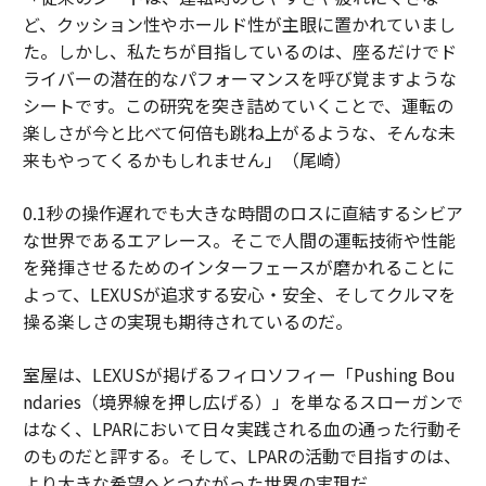
ど、クッション性やホールド性が主眼に置かれていまし
た。しかし、私たちが目指しているのは、座るだけでド
ライバーの潜在的なパフォーマンスを呼び覚ますような
シートです。この研究を突き詰めていくことで、運転の
楽しさが今と比べて何倍も跳ね上がるような、そんな未
来もやってくるかもしれません」（尾崎）
0.1秒の操作遅れでも大きな時間のロスに直結するシビア
な世界であるエアレース。そこで人間の運転技術や性能
を発揮させるためのインターフェースが磨かれることに
よって、LEXUSが追求する安心・安全、そしてクルマを
操る楽しさの実現も期待されているのだ。
室屋は、LEXUSが掲げるフィロソフィー「Pushing Bou
ndaries（境界線を押し広げる）」を単なるスローガンで
はなく、LPARにおいて日々実践される血の通った行動そ
のものだと評する。そして、LPARの活動で目指すのは、
より大きな希望へとつながった世界の実現だ。