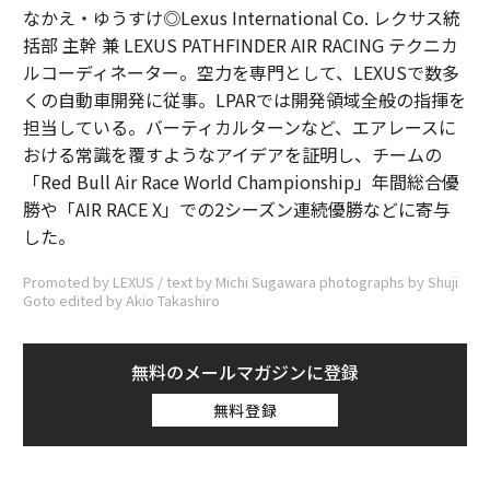
なかえ・ゆうすけ◎Lexus International Co. レクサス統
括部 主幹 兼 LEXUS PATHFINDER AIR RACING テクニカ
ルコーディネーター。空力を専門として、LEXUSで数多
くの自動車開発に従事。LPARでは開発領域全般の指揮を
担当している。バーティカルターンなど、エアレースに
おける常識を覆すようなアイデアを証明し、チームの
「Red Bull Air Race World Championship」年間総合優
勝や「AIR RACE X」での2シーズン連続優勝などに寄与
した。
Promoted by LEXUS / text by Michi Sugawara photographs by Shuji
Goto edited by Akio Takashiro
無料のメールマガジンに登録
無料登録