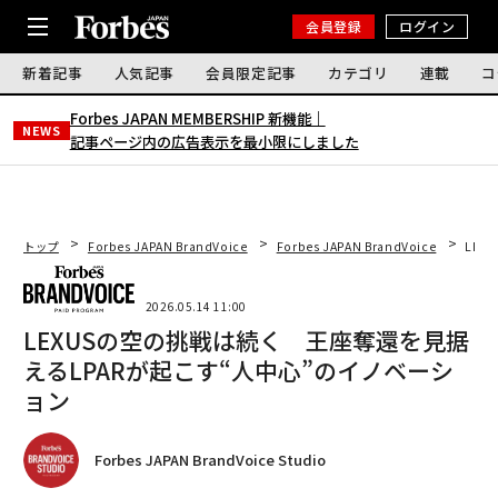
会員登録
ログイン
新着記事
人気記事
会員限定記事
カテゴリ
連載
コ
Forbes JAPAN MEMBERSHIP 新機能｜
NEWS
記事ページ内の広告表示を最小限にしました
トップ
Forbes JAPAN BrandVoice
Forbes JAPAN BrandVoice
LEX
2026.05.14 11:00
LEXUSの空の挑戦は続く 王座奪還を見据
えるLPARが起こす“人中心”のイノベーシ
ョン
Forbes JAPAN BrandVoice Studio