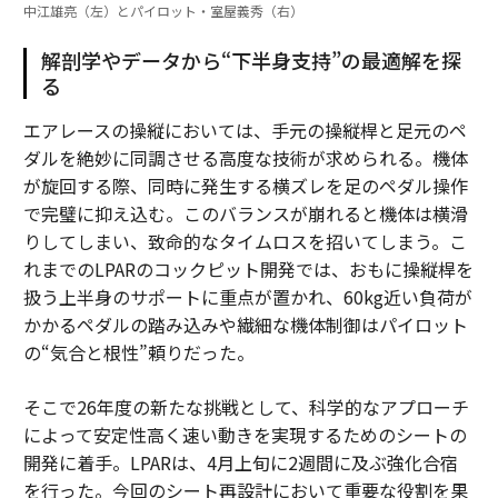
中江雄亮（左）とパイロット・室屋義秀（右）
解剖学やデータから“下半身支持”の最適解を探
る
エアレースの操縦においては、手元の操縦桿と足元のペ
ダルを絶妙に同調させる高度な技術が求められる。機体
が旋回する際、同時に発生する横ズレを足のペダル操作
で完璧に抑え込む。このバランスが崩れると機体は横滑
りしてしまい、致命的なタイムロスを招いてしまう。こ
れまでのLPARのコックピット開発では、おもに操縦桿を
扱う上半身のサポートに重点が置かれ、60kg近い負荷が
かかるペダルの踏み込みや繊細な機体制御はパイロット
の“気合と根性”頼りだった。
そこで26年度の新たな挑戦として、科学的なアプローチ
によって安定性高く速い動きを実現するためのシートの
開発に着手。LPARは、4月上旬に2週間に及ぶ強化合宿
を行った。今回のシート再設計において重要な役割を果