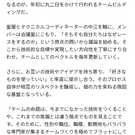
なるのが、年初に丸二日をかけて行われるチームビルデ
ィングだ。
室屋とテクニカルコーディネーターの中江を軸に、メン
バーは会議室にこもり、「そもそも自分たちはなぜレー
スをするのか」という原点の問いから議論を始める。そ
こから技術的な目標や実現したい方向性を丁寧にすり合
わせ、チームとしてのベクトルを毎年更新していく。
さらに、お互いの技術やアイデアを持ち寄り、「好きな
ものを使っていい」と率直に提示し合う。そのプロセス
自体が相互のリスペクトを醸成し、個の力を束ねる強固
な基盤となっている。
「チームの命題は、今までになかった技術をつくること
や、これまでの常識とは違う視点でものを見ることで
す。そのために、性別や職位、職種、勤務地もバラバラ
な専門家が集まるチームづくりを極めてフラットにして