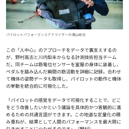
パイロットパフォーマンスアナライザーの澤山純也
この「人中心」のアプローチをデータで裏支えするの
が、野村高志と川内梨未からなる計測技術担当チーム
だ。同チームは筋電位センサーを室屋の身体に装着し、
ペダルを踏み込んだ瞬間の筋活動を詳細に記録。合わせ
て機体の姿勢データも取得し、パイロットの動作と機体
の挙動を統合的に可視化した。
「パイロットの感覚をデータで可視化することで、どこ
をどう改善したいかという議論を具体的かつ客観的に進
めるための共通言語ができます。この地道な定量化の積
み重ねが、結果として人間のパフォーマンスを最大限に
引き出すことにつながるのです」（野村）