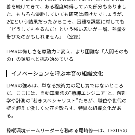
善を続けてきて、ある程度納得していた部分もありまし
た。もちろん優勝していても研究は続けたでしょうが、
2位という結果だったからこそ、困難な課題に対しても
『どうしてもやるんだ』という強い思いが一層、熱量を
帯びたのかもしれません」（室屋）
LPARは悔しさを原動力に変え、より困難な「人間そのも
の」の領域へと挑み始めている。
イノベーションを呼ぶ本音の組織文化
LPARの強みは、単なる技術力の足し算ではないところ
だ。ここには、自動車開発の“熟練エンジニア”と、解剖
学や計測の“若きスペシャリスト”たちが、職位や世代の
壁を超えて激しく火花を散らす、特異な組織文化があ
る。
操縦環境チームリーダーを務める尾崎修一は、LEXUSの