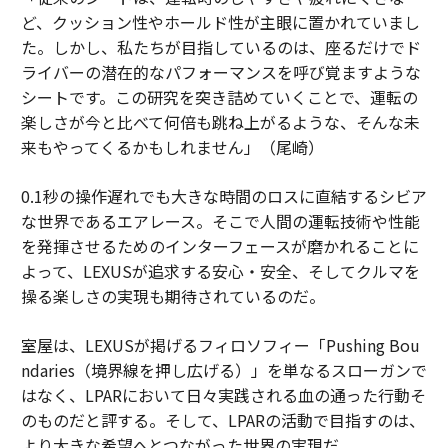
ど、クッション性やホールド性が主眼に置かれていまし
た。しかし、私たちが目指しているのは、座るだけでド
ライバーの潜在的なパフォーマンスを呼び覚ますような
シートです。この研究を突き詰めていくことで、運転の
楽しさが今と比べて何倍も跳ね上がるような、そんな未
来もやってくるかもしれません」（尾崎）
0.1秒の操作遅れでも大きな時間のロスに直結するシビア
な世界であるエアレース。そこで人間の運転技術や性能
を発揮させるためのインターフェースが磨かれることに
よって、LEXUSが追求する安心・安全、そしてクルマを
操る楽しさの実現も期待されているのだ。
室屋は、LEXUSが掲げるフィロソフィー「Pushing Bou
ndaries（境界線を押し広げる）」を単なるスローガンで
はなく、LPARにおいて日々実践される血の通った行動そ
のものだと評する。そして、LPARの活動で目指すのは、
より大きな希望へとつながった世界の実現だ。