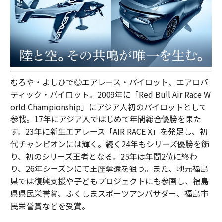
むろや・よしひで◎エアレース・パイロット、エアロバ
ティック・パイロット。2009年に「Red Bull Air Race W
orld Championship」にアジア人初のパイロットとして
参戦。17年にアジア人ではじめて年間総合優勝を果た
す。23年に新生エアレース「AIR RACE X」を発足し、初
代チャンピオンには輝く。続く24年もシリーズ優勝を飾
り、初のシリーズ王者となる。25年は年間2位に終わ
り、26年シーズンにて王座奪還を狙う。また、地元福島
県では復興支援や子どもプロジェクトにも参画し、福島
県県民栄誉賞、ふくしまスポーツアンバサダー、福島市
民栄誉賞などを受賞。