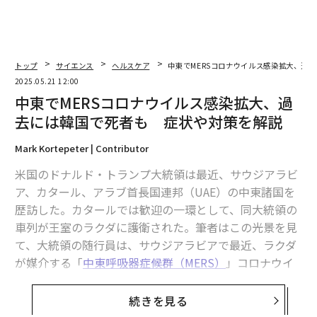
トップ
サイエンス
ヘルスケア
中東でMERSコロナウイルス感染拡大、過
2025.05.21 12:00
中東でMERSコロナウイルス感染拡大、過
去には韓国で死者も 症状や対策を解説
Mark Kortepeter | Contributor
米国のドナルド・トランプ大統領は最近、サウジアラビ
ア、カタール、アラブ首長国連邦（UAE）の中東諸国を
歴訪した。カタールでは歓迎の一環として、同大統領の
車列が王室のラクダに護衛された。筆者はこの光景を見
て、大統領の随行員は、サウジアラビアで最近、ラクダ
が媒介する「
中東呼吸器症候群（MERS）
」コロナウイ
ルスが流行していることを把握していたのだろうかと疑
問に思った。
続きを見る