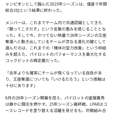
ャンピオンとして臨んだ2025年シーズンは、僅差で年間
総合2位という結果に終わった。
メンバーは、これまでチーム内で共通認識としてきた
「勝ってこそだぞ」という言葉の重みを感じることとな
った。そして今、かつてない熱量で26年シーズンの王座
奪還へと動き出しているチームが次なる進化の鍵として
選んだのは、これまでの「機体の空力改善」という枠組
みを超えた、パイロットのパフォーマンスを最大化する
コックピットの再定義だった。
「去年よりも確実にチームが強くなっている自負があ
り、王座奪還についても『いけるだろう』という感触は
十分にあります」
6月の26年シーズン開幕を控え、パイロットの室屋義秀
は静かに闘志を燃やす。25年シーズン最終戦、LPARはコ
ースレコードを塗り替える活躍を見せるも、対戦組み合