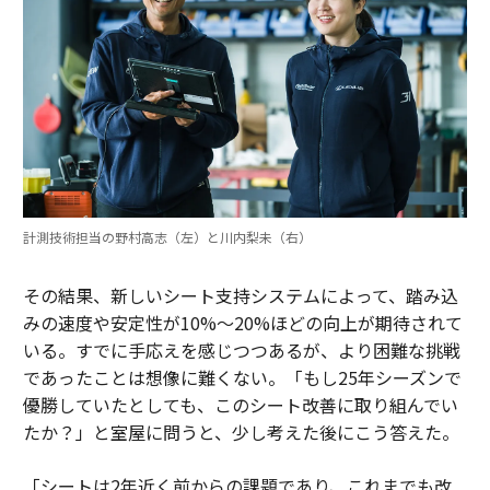
計測技術担当の野村高志（左）と川内梨未（右）
その結果、新しいシート支持システムによって、踏み込
みの速度や安定性が10%〜20%ほどの向上が期待されて
いる。すでに手応えを感じつつあるが、より困難な挑戦
であったことは想像に難くない。「もし25年シーズンで
優勝していたとしても、このシート改善に取り組んでい
たか？」と室屋に問うと、少し考えた後にこう答えた。
「シートは2年近く前からの課題であり、これまでも改