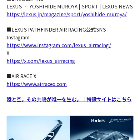
LEXUS ‐ YOSHIHIDE MUROYA | SPORT | LEXUS NEWS
https://lexus.jp/magazine/sport/yoshihide-muroya/
■LEXUS PATHFINDER AIR RACING公式SNS
Instagram
https://www.instagram.com/lexus_airracing/
X
https://x.com/lexus_airracing
■AIR RACE X
https://www.airracex.com
陸と空。その共鳴が唯一を生む。｜特設サイトはこちら