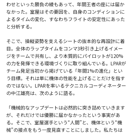
わせといった勝負の綾もあって、年間王者の座には届か
なかった。室屋はその要因を、自身のコンディションに
よるタイムの変化、すなわちフライトの安定性にあった
と分析する。
そこで、操縦姿勢を支えるシートの抜本的な再設計に着
目。全体のラップタイムをコンマ3秒引き上げるイメー
ジをチームで共有し、より本質的にパイロットが120%
の力を発揮できる環境づくりに取り組んでいる。LPARが
チーム発足当初から掲げている「年間1%の進化」とい
う目標。それは単に機体の性能を上げることだけを指す
のではない。LPARを率いるテクニカルコーディネーター
の中江雄亮は、次のように語る。
「機械的なアップデートは必然的に突き詰めていきます
が、それだけでは優勝に届かなかったという事実があ
る。そこで、室屋選手という“人間”と、機体という“機
械”の接点をもう一度見直すことにしました。私たちは