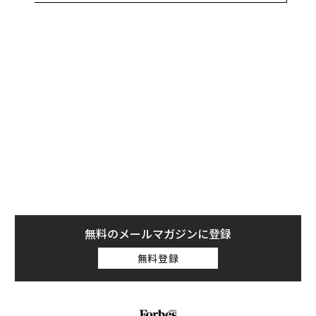
いるプロジェクトに情熱を注いでいるなら、忍耐強く、
ドアをたたき続ける必要がある、あるいは人と違う方法
で、自分の考えを推し進めるための創造的な解決策を探
し続ける必要がある。
無料のメールマガジンに登録
無料登録