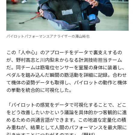
パイロットパフォーマンスアナライザーの澤山純也
この「人中心」のアプローチをデータで裏支えするの
が、野村高志と川内梨未からなる計測技術担当チーム
だ。同チームは筋電位センサーを室屋の身体に装着し、
ペダルを踏み込んだ瞬間の筋活動を詳細に記録。合わせ
て機体の姿勢データも取得し、パイロットの動作と機体
の挙動を統合的に可視化した。
「パイロットの感覚をデータで可視化することで、どこ
をどう改善したいかという議論を具体的かつ客観的に進
めるための共通言語ができます。この地道な定量化の積
み重ねが、結果として人間のパフォーマンスを最大限に
引き出すことにつながるのです」（野村）