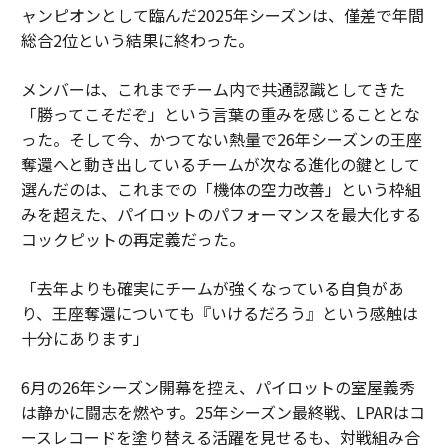
ャンピオンとして臨んだ2025年シーズンは、僅差で年間
総合2位という結果に終わった。
メンバーは、これまでチーム内で共通認識としてきた
「勝ってこそだぞ」という言葉の重みを感じることとな
った。そして今、かつてない熱量で26年シーズンの王座
奪還へと動き出しているチームが次なる進化の鍵として
選んだのは、これまでの「機体の空力改善」という枠組
みを超えた、パイロットのパフォーマンスを最大化する
コックピットの再定義だった。
「去年よりも確実にチームが強くなっている自負があ
り、王座奪還についても『いけるだろう』という感触は
十分にあります」
6月の26年シーズン開幕を控え、パイロットの室屋義秀
は静かに闘志を燃やす。25年シーズン最終戦、LPARはコ
ースレコードを塗り替える活躍を見せるも、対戦組み合