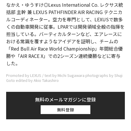
なかえ・ゆうすけ◎Lexus International Co. レクサス統
括部 主幹 兼 LEXUS PATHFINDER AIR RACING テクニカ
ルコーディネーター。空力を専門として、LEXUSで数多
くの自動車開発に従事。LPARでは開発領域全般の指揮を
担当している。バーティカルターンなど、エアレースに
おける常識を覆すようなアイデアを証明し、チームの
「Red Bull Air Race World Championship」年間総合優
勝や「AIR RACE X」での2シーズン連続優勝などに寄与
した。
Promoted by LEXUS / text by Michi Sugawara photographs by Shuji
Goto edited by Akio Takashiro
無料のメールマガジンに登録
無料登録