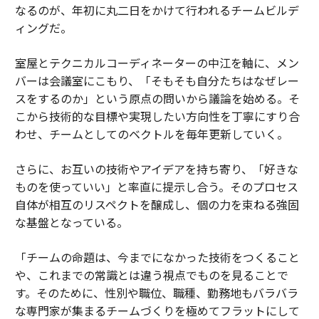
なるのが、年初に丸二日をかけて行われるチームビルデ
ィングだ。
室屋とテクニカルコーディネーターの中江を軸に、メン
バーは会議室にこもり、「そもそも自分たちはなぜレー
スをするのか」という原点の問いから議論を始める。そ
こから技術的な目標や実現したい方向性を丁寧にすり合
わせ、チームとしてのベクトルを毎年更新していく。
さらに、お互いの技術やアイデアを持ち寄り、「好きな
ものを使っていい」と率直に提示し合う。そのプロセス
自体が相互のリスペクトを醸成し、個の力を束ねる強固
な基盤となっている。
「チームの命題は、今までになかった技術をつくること
や、これまでの常識とは違う視点でものを見ることで
す。そのために、性別や職位、職種、勤務地もバラバラ
な専門家が集まるチームづくりを極めてフラットにして