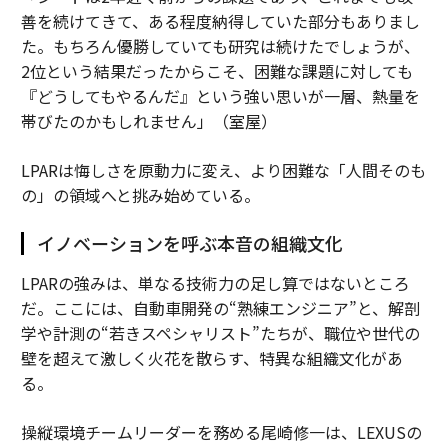
善を続けてきて、ある程度納得していた部分もありまし
た。もちろん優勝していても研究は続けたでしょうが、
2位という結果だったからこそ、困難な課題に対しても
『どうしてもやるんだ』という強い思いが一層、熱量を
帯びたのかもしれません」（室屋）
LPARは悔しさを原動力に変え、より困難な「人間そのも
の」の領域へと挑み始めている。
イノベーションを呼ぶ本音の組織文化
LPARの強みは、単なる技術力の足し算ではないところ
だ。ここには、自動車開発の“熟練エンジニア”と、解剖
学や計測の“若きスペシャリスト”たちが、職位や世代の
壁を超えて激しく火花を散らす、特異な組織文化があ
る。
操縦環境チームリーダーを務める尾崎修一は、LEXUSの