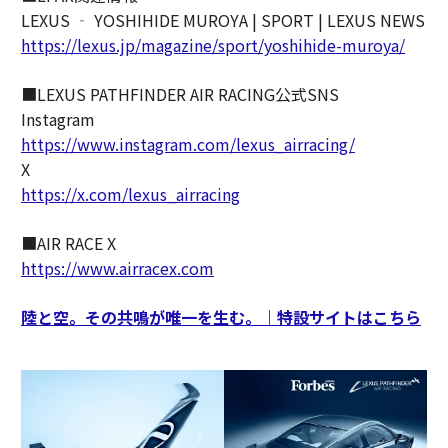
LEXUS ‐ YOSHIHIDE MUROYA | SPORT | LEXUS NEWS
https://lexus.jp/magazine/sport/yoshihide-muroya/
■LEXUS PATHFINDER AIR RACING公式SNS
Instagram
https://www.instagram.com/lexus_airracing/
X
https://x.com/lexus_airracing
■AIR RACE X
https://www.airracex.com
陸と空。その共鳴が唯一を生む。｜特設サイトはこちら