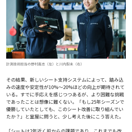
計測技術担当の野村高志（左）と川内梨未（右）
その結果、新しいシート支持システムによって、踏み込
みの速度や安定性が10%〜20%ほどの向上が期待されて
いる。すでに手応えを感じつつあるが、より困難な挑戦
であったことは想像に難くない。「もし25年シーズンで
優勝していたとしても、このシート改善に取り組んでい
たか？」と室屋に問うと、少し考えた後にこう答えた。
「シートは2年近く前からの課題であり、これまでも改