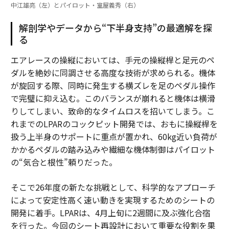
中江雄亮（左）とパイロット・室屋義秀（右）
解剖学やデータから“下半身支持”の最適解を探
る
エアレースの操縦においては、手元の操縦桿と足元のペ
ダルを絶妙に同調させる高度な技術が求められる。機体
が旋回する際、同時に発生する横ズレを足のペダル操作
で完璧に抑え込む。このバランスが崩れると機体は横滑
りしてしまい、致命的なタイムロスを招いてしまう。こ
れまでのLPARのコックピット開発では、おもに操縦桿を
扱う上半身のサポートに重点が置かれ、60kg近い負荷が
かかるペダルの踏み込みや繊細な機体制御はパイロット
の“気合と根性”頼りだった。
そこで26年度の新たな挑戦として、科学的なアプローチ
によって安定性高く速い動きを実現するためのシートの
開発に着手。LPARは、4月上旬に2週間に及ぶ強化合宿
を行った。今回のシート再設計において重要な役割を果