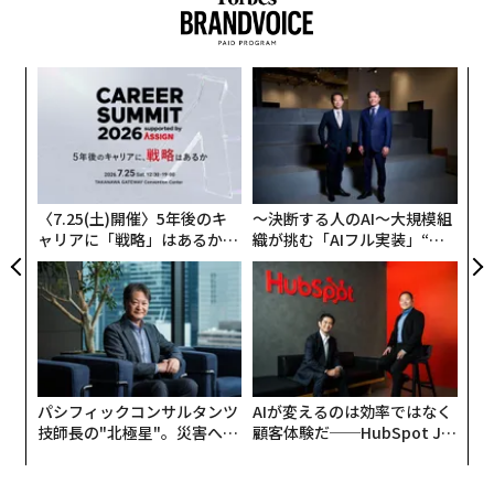
内
変え
グ
FE
実
「
0年
全
左右
T
日
〈7.25(土)開催〉5年後のキ
〜決断する人のAI〜大規模組
ャリアに「戦略」はあるか。
織が挑む「AIフル実装」“使
トップエグゼクティブのキャ
う”企業から“動く”企業へ【N
リアに触れる1日│CAREER S
TTドコモビジネス×PwC】
UMMIT 2026
編集 = 木内涼子
2026年9月号発売中
パシフィックコンサルタンツ
AIが変えるのは効率ではなく
技師長の"北極星"。災害への
顧客体験だ──HubSpot Ja
無力感を乗り越え見つけた、
panが語る「Grow Better」
防災一筋20年の答え
な組織のつくり方
最新号の購入はこちらから