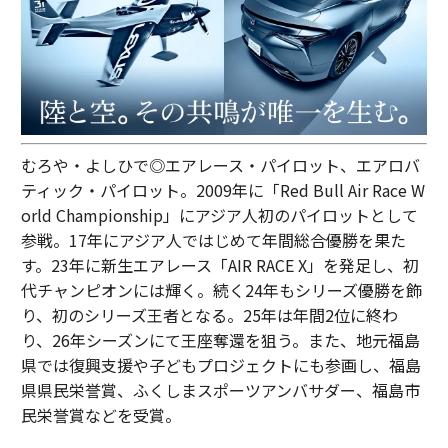
むろや・よしひで◎エアレース・パイロット、エアロバ
ティック・パイロット。2009年に「Red Bull Air Race W
orld Championship」にアジア人初のパイロットとして
参戦。17年にアジア人ではじめて年間総合優勝を果た
す。23年に新生エアレース「AIR RACE X」を発足し、初
代チャンピオンには輝く。続く24年もシリーズ優勝を飾
り、初のシリーズ王者となる。25年は年間2位に終わ
り、26年シーズンにて王座奪還を狙う。また、地元福島
県では復興支援や子どもプロジェクトにも参画し、福島
県県民栄誉賞、ふくしまスポーツアンバサダー、福島市
民栄誉賞などを受賞。