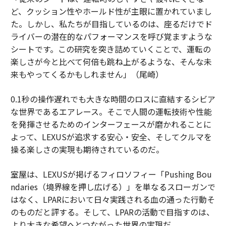
ど、クッション性やホールド性が主眼に置かれていまし
た。しかし、私たちが目指しているのは、座るだけでド
ライバーの潜在的なパフォーマンスを呼び覚ますような
シートです。この研究を突き詰めていくことで、運転の
楽しさが今と比べて何倍も跳ね上がるような、そんな未
来もやってくるかもしれません」（尾崎）
0.1秒の操作遅れでも大きな時間のロスに直結するシビア
な世界であるエアレース。そこで人間の運転技術や性能
を発揮させるためのインターフェースが磨かれることに
よって、LEXUSが追求する安心・安全、そしてクルマを
操る楽しさの実現も期待されているのだ。
室屋は、LEXUSが掲げるフィロソフィー「Pushing Bou
ndaries（境界線を押し広げる）」を単なるスローガンで
はなく、LPARにおいて日々実践される血の通った行動そ
のものだと評する。そして、LPARの活動で目指すのは、
より大きな希望へとつながった世界の実現だ。