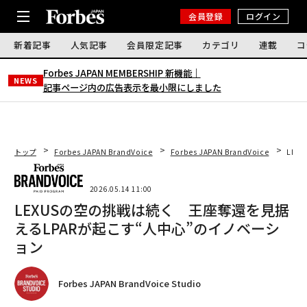
会員登録
ログイン
新着記事
人気記事
会員限定記事
カテゴリ
連載
コ
Forbes JAPAN MEMBERSHIP 新機能｜
NEWS
記事ページ内の広告表示を最小限にしました
トップ
Forbes JAPAN BrandVoice
Forbes JAPAN BrandVoice
LEX
2026.05.14 11:00
LEXUSの空の挑戦は続く 王座奪還を見据
えるLPARが起こす“人中心”のイノベーシ
ョン
Forbes JAPAN BrandVoice Studio