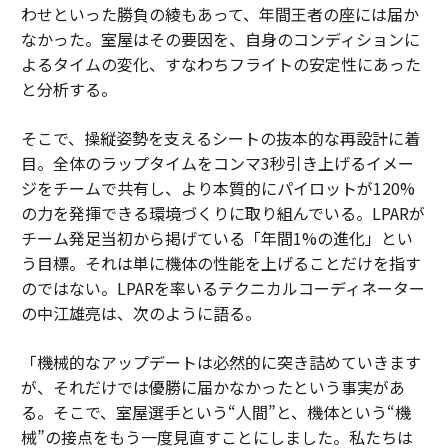
わせといった勝負の綾もあって、年間王者の座には届か
なかった。室屋はその要因を、自身のコンディションに
よるタイムの変化、すなわちフライトの安定性にあった
と分析する。
そこで、操縦姿勢を支えるシートの抜本的な再設計に着
目。全体のラップタイムをコンマ3秒引き上げるイメー
ジをチームで共有し、より本質的にパイロットが120%
の力を発揮できる環境づくりに取り組んでいる。LPARが
チーム発足当初から掲げている「年間1%の進化」とい
う目標。それは単に機体の性能を上げることだけを指す
のではない。LPARを率いるテクニカルコーディネーター
の中江雄亮は、次のように語る。
「機械的なアップデートは必然的に突き詰めていきます
が、それだけでは優勝に届かなかったという事実があ
る。そこで、室屋選手という“人間”と、機体という“機
械”の接点をもう一度見直すことにしました。私たちは