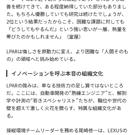
善を続けてきて、ある程度納得していた部分もありまし
た。もちろん優勝していても研究は続けたでしょうが、
2位という結果だったからこそ、困難な課題に対しても
『どうしてもやるんだ』という強い思いが一層、熱量を
帯びたのかもしれません」（室屋）
LPARは悔しさを原動力に変え、より困難な「人間そのも
の」の領域へと挑み始めている。
イノベーションを呼ぶ本音の組織文化
LPARの強みは、単なる技術力の足し算ではないところ
だ。ここには、自動車開発の“熟練エンジニア”と、解剖
学や計測の“若きスペシャリスト”たちが、職位や世代の
壁を超えて激しく火花を散らす、特異な組織文化があ
る。
操縦環境チームリーダーを務める尾崎修一は、LEXUSの