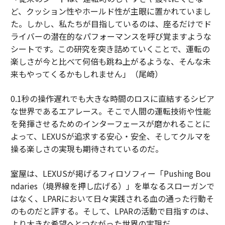
ど、クッション性やホールド性が主眼に置かれていまし
た。しかし、私たちが目指しているのは、座るだけでド
ライバーの潜在的なパフォーマンスを呼び覚ますような
シートです。この研究を突き詰めていくことで、運転の
楽しさが今と比べて何倍も跳ね上がるような、そんな未
来もやってくるかもしれません」（尾崎）
0.1秒の操作遅れでも大きな時間のロスに直結するシビア
な世界であるエアレース。そこで人間の運転技術や性能
を発揮させるためのインターフェースが磨かれることに
よって、LEXUSが追求する安心・安全、そしてクルマを
操る楽しさの実現も期待されているのだ。
室屋は、LEXUSが掲げるフィロソフィー「Pushing Bou
ndaries（境界線を押し広げる）」を単なるスローガンで
はなく、LPARにおいて日々実践される血の通った行動そ
のものだと評する。そして、LPARの活動で目指すのは、
より大きな希望へとつながった世界の実現だ。