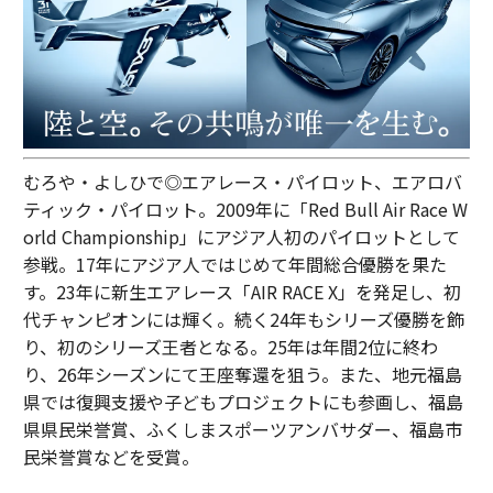
むろや・よしひで◎エアレース・パイロット、エアロバ
ティック・パイロット。2009年に「Red Bull Air Race W
orld Championship」にアジア人初のパイロットとして
参戦。17年にアジア人ではじめて年間総合優勝を果た
す。23年に新生エアレース「AIR RACE X」を発足し、初
代チャンピオンには輝く。続く24年もシリーズ優勝を飾
り、初のシリーズ王者となる。25年は年間2位に終わ
り、26年シーズンにて王座奪還を狙う。また、地元福島
県では復興支援や子どもプロジェクトにも参画し、福島
県県民栄誉賞、ふくしまスポーツアンバサダー、福島市
民栄誉賞などを受賞。