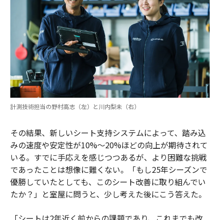
計測技術担当の野村高志（左）と川内梨未（右）
その結果、新しいシート支持システムによって、踏み込
みの速度や安定性が10%〜20%ほどの向上が期待されて
いる。すでに手応えを感じつつあるが、より困難な挑戦
であったことは想像に難くない。「もし25年シーズンで
優勝していたとしても、このシート改善に取り組んでい
たか？」と室屋に問うと、少し考えた後にこう答えた。
「シートは2年近く前からの課題であり、これまでも改