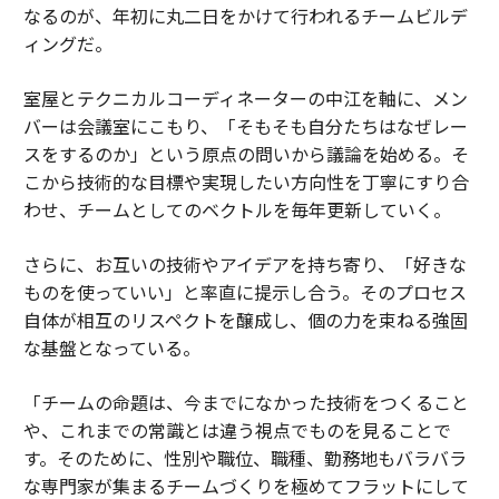
なるのが、年初に丸二日をかけて行われるチームビルデ
ィングだ。
室屋とテクニカルコーディネーターの中江を軸に、メン
バーは会議室にこもり、「そもそも自分たちはなぜレー
スをするのか」という原点の問いから議論を始める。そ
こから技術的な目標や実現したい方向性を丁寧にすり合
わせ、チームとしてのベクトルを毎年更新していく。
さらに、お互いの技術やアイデアを持ち寄り、「好きな
ものを使っていい」と率直に提示し合う。そのプロセス
自体が相互のリスペクトを醸成し、個の力を束ねる強固
な基盤となっている。
「チームの命題は、今までになかった技術をつくること
や、これまでの常識とは違う視点でものを見ることで
す。そのために、性別や職位、職種、勤務地もバラバラ
な専門家が集まるチームづくりを極めてフラットにして