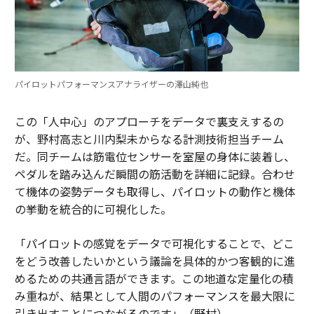
パイロットパフォーマンスアナライザーの澤山純也
この「人中心」のアプローチをデータで裏支えするの
が、野村高志と川内梨未からなる計測技術担当チーム
だ。同チームは筋電位センサーを室屋の身体に装着し、
ペダルを踏み込んだ瞬間の筋活動を詳細に記録。合わせ
て機体の姿勢データも取得し、パイロットの動作と機体
の挙動を統合的に可視化した。
「パイロットの感覚をデータで可視化することで、どこ
をどう改善したいかという議論を具体的かつ客観的に進
めるための共通言語ができます。この地道な定量化の積
み重ねが、結果として人間のパフォーマンスを最大限に
引き出すことにつながるのです」（野村）