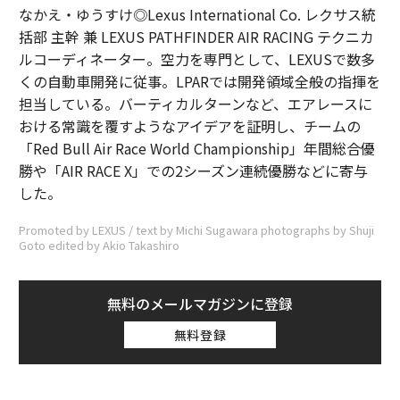
なかえ・ゆうすけ◎Lexus International Co. レクサス統
括部 主幹 兼 LEXUS PATHFINDER AIR RACING テクニカ
ルコーディネーター。空力を専門として、LEXUSで数多
くの自動車開発に従事。LPARでは開発領域全般の指揮を
担当している。バーティカルターンなど、エアレースに
おける常識を覆すようなアイデアを証明し、チームの
「Red Bull Air Race World Championship」年間総合優
勝や「AIR RACE X」での2シーズン連続優勝などに寄与
した。
Promoted by LEXUS / text by Michi Sugawara photographs by Shuji
Goto edited by Akio Takashiro
無料のメールマガジンに登録
無料登録