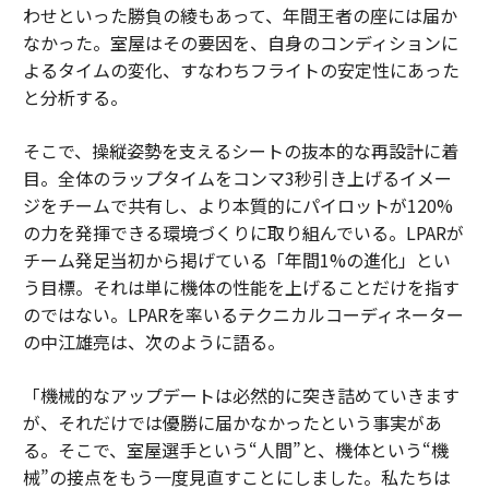
わせといった勝負の綾もあって、年間王者の座には届か
なかった。室屋はその要因を、自身のコンディションに
よるタイムの変化、すなわちフライトの安定性にあった
と分析する。
そこで、操縦姿勢を支えるシートの抜本的な再設計に着
目。全体のラップタイムをコンマ3秒引き上げるイメー
ジをチームで共有し、より本質的にパイロットが120%
の力を発揮できる環境づくりに取り組んでいる。LPARが
チーム発足当初から掲げている「年間1%の進化」とい
う目標。それは単に機体の性能を上げることだけを指す
のではない。LPARを率いるテクニカルコーディネーター
の中江雄亮は、次のように語る。
「機械的なアップデートは必然的に突き詰めていきます
が、それだけでは優勝に届かなかったという事実があ
る。そこで、室屋選手という“人間”と、機体という“機
械”の接点をもう一度見直すことにしました。私たちは