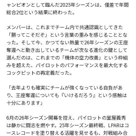
ャンピオンとして臨んだ2025年シーズンは、僅差で年間
総合2位という結果に終わった。
メンバーは、これまでチーム内で共通認識としてきた
「勝ってこそだぞ」という言葉の重みを感じることとな
った。そして今、かつてない熱量で26年シーズンの王座
奪還へと動き出しているチームが次なる進化の鍵として
選んだのは、これまでの「機体の空力改善」という枠組
みを超えた、パイロットのパフォーマンスを最大化する
コックピットの再定義だった。
「去年よりも確実にチームが強くなっている自負があ
り、王座奪還についても『いけるだろう』という感触は
十分にあります」
6月の26年シーズン開幕を控え、パイロットの室屋義秀
は静かに闘志を燃やす。25年シーズン最終戦、LPARはコ
ースレコードを塗り替える活躍を見せるも、対戦組み合