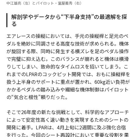
中江雄亮（左）とパイロット・室屋義秀（右）
解剖学やデータから“下半身支持”の最適解を探
る
エアレースの操縦においては、手元の操縦桿と足元のペ
ダルを絶妙に同調させる高度な技術が求められる。機体
が旋回する際、同時に発生する横ズレを足のペダル操作
で完璧に抑え込む。このバランスが崩れると機体は横滑
りしてしまい、致命的なタイムロスを招いてしまう。こ
れまでのLPARのコックピット開発では、おもに操縦桿を
扱う上半身のサポートに重点が置かれ、60kg近い負荷が
かかるペダルの踏み込みや繊細な機体制御はパイロット
の“気合と根性”頼りだった。
そこで26年度の新たな挑戦として、科学的なアプローチ
によって安定性高く速い動きを実現するためのシートの
開発に着手。LPARは、4月上旬に2週間に及ぶ強化合宿
を行った。今回のシート再設計において重要な役割を果