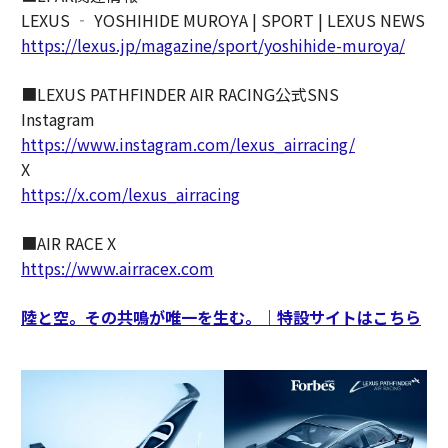
LEXUS ‐ YOSHIHIDE MUROYA | SPORT | LEXUS NEWS
https://lexus.jp/magazine/sport/yoshihide-muroya/
■LEXUS PATHFINDER AIR RACING公式SNS
Instagram
https://www.instagram.com/lexus_airracing/
X
https://x.com/lexus_airracing
■AIR RACE X
https://www.airracex.com
陸と空。その共鳴が唯一を生む。｜特設サイトはこちら