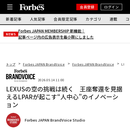
会員登録
ログイン
新着記事
人気記事
会員限定記事
カテゴリ
連載
コ
Forbes JAPAN MEMBERSHIP 新機能｜
NEWS
記事ページ内の広告表示を最小限にしました
トップ
Forbes JAPAN BrandVoice
Forbes JAPAN BrandVoice
LEX
2026.05.14 11:00
LEXUSの空の挑戦は続く 王座奪還を見据
えるLPARが起こす“人中心”のイノベーシ
ョン
Forbes JAPAN BrandVoice Studio