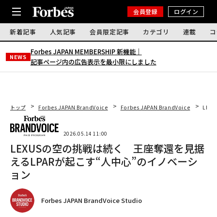
会員登録
ログイン
新着記事
人気記事
会員限定記事
カテゴリ
連載
コ
Forbes JAPAN MEMBERSHIP 新機能｜
NEWS
記事ページ内の広告表示を最小限にしました
トップ
Forbes JAPAN BrandVoice
Forbes JAPAN BrandVoice
LEX
2026.05.14 11:00
LEXUSの空の挑戦は続く 王座奪還を見据
えるLPARが起こす“人中心”のイノベーシ
ョン
Forbes JAPAN BrandVoice Studio