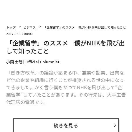
トップ
ビジネス
「企業留学」のススメ 僕がNHKを飛び出して知ったこと
2017.03.02 08:00
「企業留学」のススメ 僕がNHKを飛び出
して知ったこと
小国 士朗 | Official Columnist
「働き方改革」の議論が高まる中、兼業や副業、出向な
ど他の企業や組織に行くことが推奨される世の中になっ
てきました。かく言う僕もかつてNHKを飛び出して“企
業留学”していたことがあります。その行先は、大手広告
代理店の電通です。
NHKには「国内派遣」という研修制度があります。これ
はNHKにいては得られないスキルや知見を、他の企業や
続きを見る
団体で実際働きながら学び、本来の業務に生かすことを