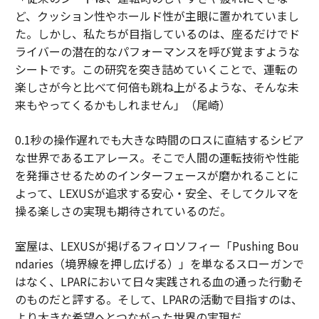
ど、クッション性やホールド性が主眼に置かれていまし
た。しかし、私たちが目指しているのは、座るだけでド
ライバーの潜在的なパフォーマンスを呼び覚ますような
シートです。この研究を突き詰めていくことで、運転の
楽しさが今と比べて何倍も跳ね上がるような、そんな未
来もやってくるかもしれません」（尾崎）
0.1秒の操作遅れでも大きな時間のロスに直結するシビア
な世界であるエアレース。そこで人間の運転技術や性能
を発揮させるためのインターフェースが磨かれることに
よって、LEXUSが追求する安心・安全、そしてクルマを
操る楽しさの実現も期待されているのだ。
室屋は、LEXUSが掲げるフィロソフィー「Pushing Bou
ndaries（境界線を押し広げる）」を単なるスローガンで
はなく、LPARにおいて日々実践される血の通った行動そ
のものだと評する。そして、LPARの活動で目指すのは、
より大きな希望へとつながった世界の実現だ。