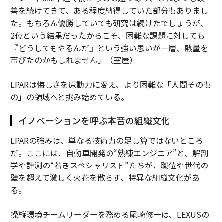
善を続けてきて、ある程度納得していた部分もありまし
た。もちろん優勝していても研究は続けたでしょうが、
2位という結果だったからこそ、困難な課題に対しても
『どうしてもやるんだ』という強い思いが一層、熱量を
帯びたのかもしれません」（室屋）
LPARは悔しさを原動力に変え、より困難な「人間そのも
の」の領域へと挑み始めている。
イノベーションを呼ぶ本音の組織文化
LPARの強みは、単なる技術力の足し算ではないところ
だ。ここには、自動車開発の“熟練エンジニア”と、解剖
学や計測の“若きスペシャリスト”たちが、職位や世代の
壁を超えて激しく火花を散らす、特異な組織文化があ
る。
操縦環境チームリーダーを務める尾崎修一は、LEXUSの