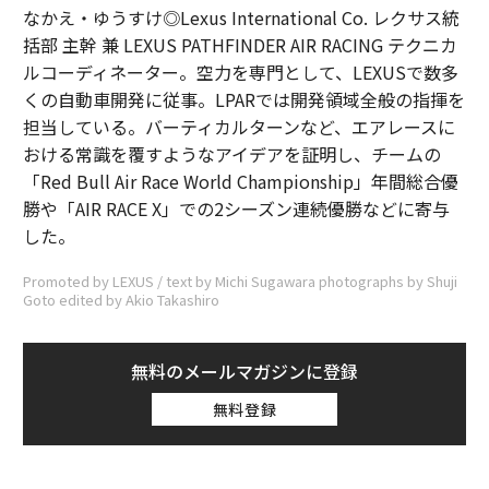
なかえ・ゆうすけ◎Lexus International Co. レクサス統
括部 主幹 兼 LEXUS PATHFINDER AIR RACING テクニカ
ルコーディネーター。空力を専門として、LEXUSで数多
くの自動車開発に従事。LPARでは開発領域全般の指揮を
担当している。バーティカルターンなど、エアレースに
おける常識を覆すようなアイデアを証明し、チームの
「Red Bull Air Race World Championship」年間総合優
勝や「AIR RACE X」での2シーズン連続優勝などに寄与
した。
Promoted by LEXUS / text by Michi Sugawara photographs by Shuji
Goto edited by Akio Takashiro
無料のメールマガジンに登録
無料登録