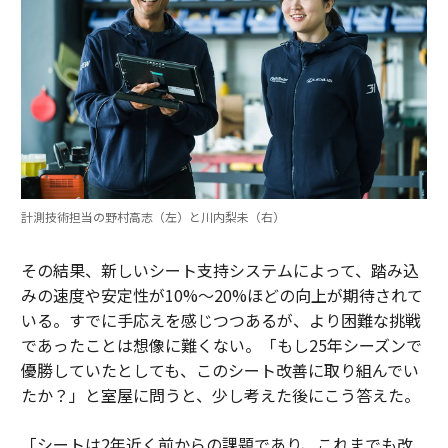
計測技術担当の野村高志（左）と川内梨未（右）
その結果、新しいシート支持システムによって、踏み込
みの速度や安定性が10%〜20%ほどの向上が期待されて
いる。すでに手応えを感じつつあるが、より困難な挑戦
であったことは想像に難くない。「もし25年シーズンで
優勝していたとしても、このシート改善に取り組んでい
たか？」と室屋に問うと、少し考えた後にこう答えた。
「シートは2年近く前からの課題であり、これまでも改