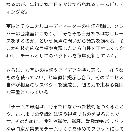
なるのが、年初に丸二日をかけて行われるチームビルデ
ィングだ。
室屋とテクニカルコーディネーターの中江を軸に、メン
バーは会議室にこもり、「そもそも自分たちはなぜレー
スをするのか」という原点の問いから議論を始める。そ
こから技術的な目標や実現したい方向性を丁寧にすり合
わせ、チームとしてのベクトルを毎年更新していく。
さらに、お互いの技術やアイデアを持ち寄り、「好きな
ものを使っていい」と率直に提示し合う。そのプロセス
自体が相互のリスペクトを醸成し、個の力を束ねる強固
な基盤となっている。
「チームの命題は、今までになかった技術をつくること
や、これまでの常識とは違う視点でものを見ることで
す。そのために、性別や職位、職種、勤務地もバラバラ
な専門家が集まるチームづくりを極めてフラットにして