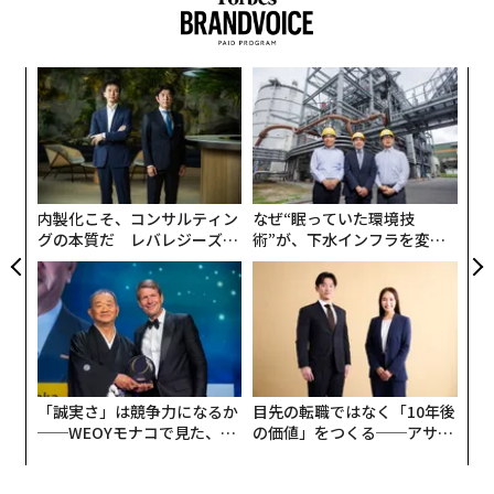
かに貴重で得難いものです。
おそらく人が留学と名の付くものに行くときには、それ
を後押しする理由があると思います。僕の場合は、“NH
創に
ア
 JA
の
K的なものづくり”に対して、自分の中にどうにも処理で
た
きない葛藤が生じていたことが理由でした。
義す
“
むス
シ
グ
これはNHK独特の言い回しかもしれませんが、NHKでは
内製化こそ、コンサルティン
なぜ“眠っていた環境技
番組のことを「作品」と呼ぶことがあります。僕も自分
グの本質だ レバレジーズが
術”が、下水インフラを変え
の作った番組をよくそう言っていました。これには良し
実践する、次世代ファームの
たのか──産総研×月島JFE
悪しがあります。
全貌
アクアソリューションの10年
まず良い面は、クオリティを高く保つための努力を怠ら
ないということです。番組を作る際に「神は細部に宿
る」というのはよく言われることで、放送直前まで1フ
レーム単位（1フレームは26分の1秒）で編集を直すこと
「誠実さ」は競争力になるか
目先の転職ではなく「10年後
──WEOYモナコで見た、く
の価値」をつくる──アサイ
は普通のこと。自分たちが納得できる最高のものを作る
ら寿司の経営哲学
ンの長期伴走型支援とは
ためなら、取材でもロケでもいかなる努力も惜しみませ