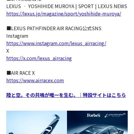
LEXUS ‐ YOSHIHIDE MUROYA | SPORT | LEXUS NEWS
https://lexus.jp/magazine/sport/yoshihide-muroya/
■LEXUS PATHFINDER AIR RACING公式SNS
Instagram
https://www.instagram.com/lexus_airracing/
X
https://x.com/lexus_airracing
■AIR RACE X
https://www.airracex.com
陸と空。その共鳴が唯一を生む。｜特設サイトはこちら