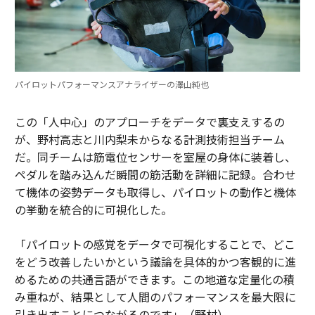
パイロットパフォーマンスアナライザーの澤山純也
この「人中心」のアプローチをデータで裏支えするの
が、野村高志と川内梨未からなる計測技術担当チーム
だ。同チームは筋電位センサーを室屋の身体に装着し、
ペダルを踏み込んだ瞬間の筋活動を詳細に記録。合わせ
て機体の姿勢データも取得し、パイロットの動作と機体
の挙動を統合的に可視化した。
「パイロットの感覚をデータで可視化することで、どこ
をどう改善したいかという議論を具体的かつ客観的に進
めるための共通言語ができます。この地道な定量化の積
み重ねが、結果として人間のパフォーマンスを最大限に
引き出すことにつながるのです」（野村）