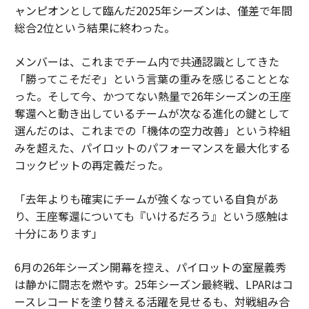
ャンピオンとして臨んだ2025年シーズンは、僅差で年間
総合2位という結果に終わった。
メンバーは、これまでチーム内で共通認識としてきた
「勝ってこそだぞ」という言葉の重みを感じることとな
った。そして今、かつてない熱量で26年シーズンの王座
奪還へと動き出しているチームが次なる進化の鍵として
選んだのは、これまでの「機体の空力改善」という枠組
みを超えた、パイロットのパフォーマンスを最大化する
コックピットの再定義だった。
「去年よりも確実にチームが強くなっている自負があ
り、王座奪還についても『いけるだろう』という感触は
十分にあります」
6月の26年シーズン開幕を控え、パイロットの室屋義秀
は静かに闘志を燃やす。25年シーズン最終戦、LPARはコ
ースレコードを塗り替える活躍を見せるも、対戦組み合