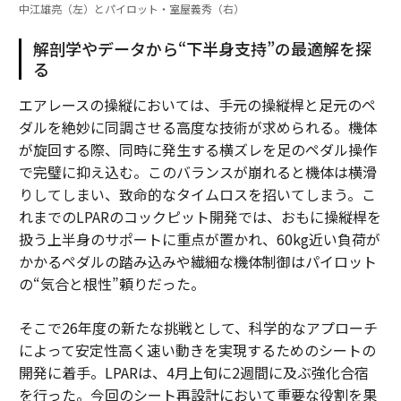
中江雄亮（左）とパイロット・室屋義秀（右）
解剖学やデータから“下半身支持”の最適解を探
る
エアレースの操縦においては、手元の操縦桿と足元のペ
ダルを絶妙に同調させる高度な技術が求められる。機体
が旋回する際、同時に発生する横ズレを足のペダル操作
で完璧に抑え込む。このバランスが崩れると機体は横滑
りしてしまい、致命的なタイムロスを招いてしまう。こ
れまでのLPARのコックピット開発では、おもに操縦桿を
扱う上半身のサポートに重点が置かれ、60kg近い負荷が
かかるペダルの踏み込みや繊細な機体制御はパイロット
の“気合と根性”頼りだった。
そこで26年度の新たな挑戦として、科学的なアプローチ
によって安定性高く速い動きを実現するためのシートの
開発に着手。LPARは、4月上旬に2週間に及ぶ強化合宿
を行った。今回のシート再設計において重要な役割を果