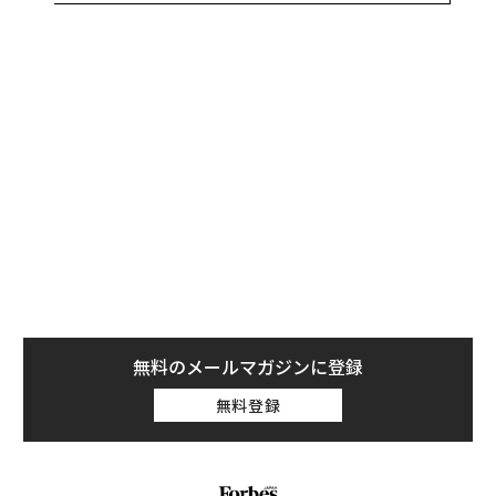
目的にしたものです。いわば短期間の“企業留学”という
ことになりますが、僕はこの制度を利用して、2013年10
月～2014年6月の9か月間、電通で「PRプランナー（見
習い）」として働きました。
実は、広告代理店への派遣というのはNHK史上初めての
ことでした。だってCMのない公共放送NHKです。多くの
NHK職員にとって、一生ご縁のない存在だったりするん
です、広告代理店って。実際、僕を派遣する人事の担当
者も「この前先方と打ち合わせしてきたけど、横文字ば
っかりで、向こうでどんな仕事をするのか全然わからな
かったよ（笑）」という感じでした。
無料のメールマガジンに登録
でも、今なら断言できます。“企業留学”は超オススメで
無料登録
す。商慣習や企業風土、価値観のまったく異なる他社の
水にどっぷりつかって働く経験というのは、時に人生観
をひっくり返すような衝撃を受けることもあり、なかな