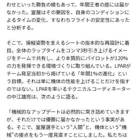
わせといった勝負の綾もあって、年間王者の座には届か
なかった。室屋はその要因を、自身のコンディションに
よるタイムの変化、すなわちフライトの安定性にあった
と分析する。
そこで、操縦姿勢を支えるシートの抜本的な再設計に着
目。全体のラップタイムをコンマ3秒引き上げるイメー
ジをチームで共有し、より本質的にパイロットが120%
の力を発揮できる環境づくりに取り組んでいる。LPARが
チーム発足当初から掲げている「年間1%の進化」とい
う目標。それは単に機体の性能を上げることだけを指す
のではない。LPARを率いるテクニカルコーディネーター
の中江雄亮は、次のように語る。
「機械的なアップデートは必然的に突き詰めていきます
が、それだけでは優勝に届かなかったという事実があ
る。そこで、室屋選手という“人間”と、機体という“機
械”の接点をもう一度見直すことにしました。私たちは