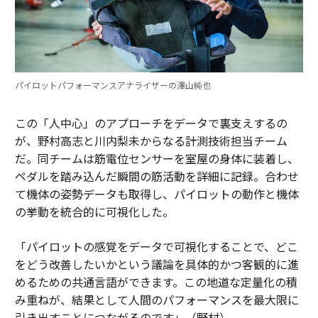
パイロットパフォーマンスアナライザーの澤山純也
この「人中心」のアプローチをデータで裏支えするの
が、野村高志と川内梨未からなる計測技術担当チーム
だ。同チームは筋電位センサーを室屋の身体に装着し、
ペダルを踏み込んだ瞬間の筋活動を詳細に記録。合わせ
て機体の姿勢データも取得し、パイロットの動作と機体
の挙動を統合的に可視化した。
「パイロットの感覚をデータで可視化することで、どこ
をどう改善したいかという議論を具体的かつ客観的に進
めるための共通言語ができます。この地道な定量化の積
み重ねが、結果として人間のパフォーマンスを最大限に
引き出すことにつながるのです」（野村）