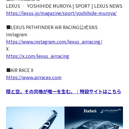
LEXUS ‐ YOSHIHIDE MUROYA | SPORT | LEXUS NEWS
https://lexus.jp/magazine/sport/yoshihide-muroya/
■LEXUS PATHFINDER AIR RACING公式SNS
Instagram
https://www.instagram.com/lexus_airracing/
X
https://x.com/lexus_airracing
■AIR RACE X
https://www.airracex.com
陸と空。その共鳴が唯一を生む。｜特設サイトはこちら