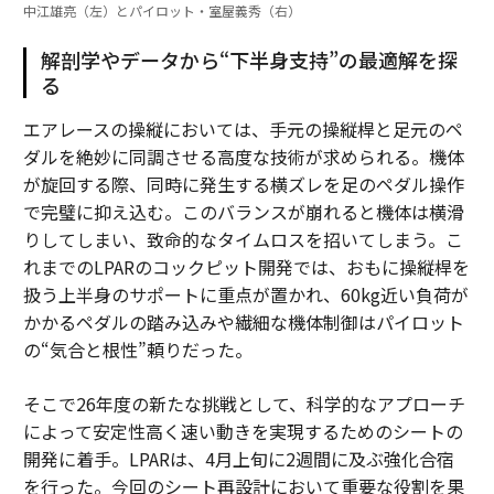
中江雄亮（左）とパイロット・室屋義秀（右）
解剖学やデータから“下半身支持”の最適解を探
る
エアレースの操縦においては、手元の操縦桿と足元のペ
ダルを絶妙に同調させる高度な技術が求められる。機体
が旋回する際、同時に発生する横ズレを足のペダル操作
で完璧に抑え込む。このバランスが崩れると機体は横滑
りしてしまい、致命的なタイムロスを招いてしまう。こ
れまでのLPARのコックピット開発では、おもに操縦桿を
扱う上半身のサポートに重点が置かれ、60kg近い負荷が
かかるペダルの踏み込みや繊細な機体制御はパイロット
の“気合と根性”頼りだった。
そこで26年度の新たな挑戦として、科学的なアプローチ
によって安定性高く速い動きを実現するためのシートの
開発に着手。LPARは、4月上旬に2週間に及ぶ強化合宿
を行った。今回のシート再設計において重要な役割を果