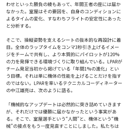
わせといった勝負の綾もあって、年間王者の座には届か
なかった。室屋はその要因を、自身のコンディションに
よるタイムの変化、すなわちフライトの安定性にあった
と分析する。
そこで、操縦姿勢を支えるシートの抜本的な再設計に着
目。全体のラップタイムをコンマ3秒引き上げるイメー
ジをチームで共有し、より本質的にパイロットが120%
の力を発揮できる環境づくりに取り組んでいる。LPARが
チーム発足当初から掲げている「年間1%の進化」とい
う目標。それは単に機体の性能を上げることだけを指す
のではない。LPARを率いるテクニカルコーディネーター
の中江雄亮は、次のように語る。
「機械的なアップデートは必然的に突き詰めていきます
が、それだけでは優勝に届かなかったという事実があ
る。そこで、室屋選手という“人間”と、機体という“機
械”の接点をもう一度見直すことにしました。私たちは