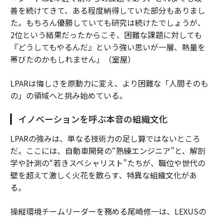
善を続けてきて、ある程度納得していた部分もありまし
た。もちろん優勝していても研究は続けたでしょうが、
2位という結果だったからこそ、困難な課題に対しても
『どうしてもやるんだ』という強い思いが一層、熱量を
帯びたのかもしれません」（室屋）
LPARは悔しさを原動力に変え、より困難な「人間そのも
の」の領域へと挑み始めている。
イノベーションを呼ぶ本音の組織文化
LPARの強みは、単なる技術力の足し算ではないところ
だ。ここには、自動車開発の“熟練エンジニア”と、解剖
学や計測の“若きスペシャリスト”たちが、職位や世代の
壁を超えて激しく火花を散らす、特異な組織文化があ
る。
操縦環境チームリーダーを務める尾崎修一は、LEXUSの