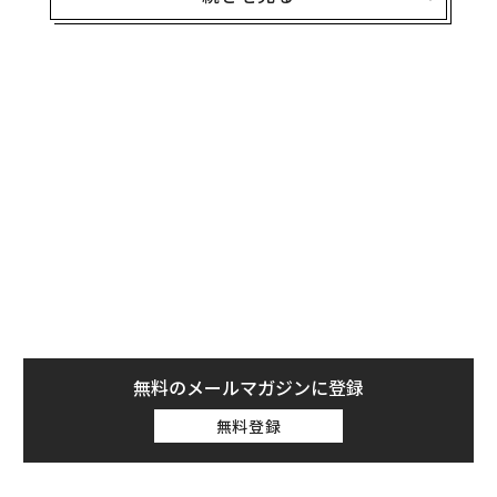
ェクトな存在です。
モデル・グラビア・アイドル・女優・バラエティタレン
ト……芸能界で活躍する女性を5つに大別できるとし
て、今までもこの垣根を越えた活躍は珍しいことではあ
りませんでした。
グラビア出身のモデル、アイドル出身の女優も数多くい
ます。しかし最近は、「グラビア」と「その他」で偏り
なく人気を得ていく女子が増えているのが大きな特徴と
いえます。
「モグラ女子」の代表として注目を集めている泉里香さ
んは、その典型。7つの女性誌のレギュラーモデルを務
無料のメールマガジンに登録
め人気を博している中、芸能活動13年目にしてグラビア
無料登録
デビュー。2016年11月の週刊ヤングジャンプでの水着グ
ラビア解禁時には「2016年最大の発見！！！」として紹
介されたほどです。