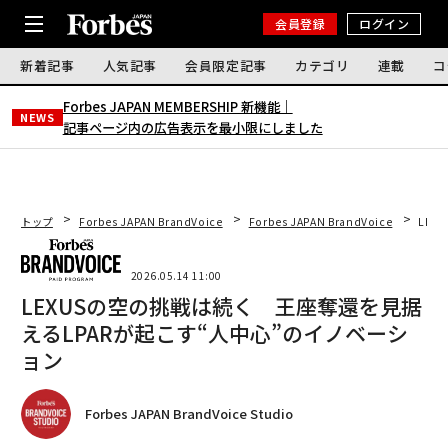
会員登録
ログイン
新着記事
人気記事
会員限定記事
カテゴリ
連載
コ
Forbes JAPAN MEMBERSHIP 新機能｜
NEWS
記事ページ内の広告表示を最小限にしました
トップ
Forbes JAPAN BrandVoice
Forbes JAPAN BrandVoice
LEX
2026.05.14 11:00
LEXUSの空の挑戦は続く 王座奪還を見据
えるLPARが起こす“人中心”のイノベーシ
ョン
Forbes JAPAN BrandVoice Studio