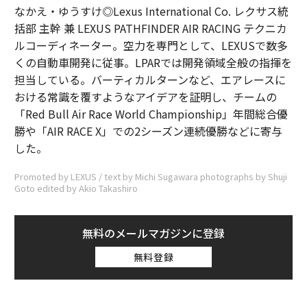
なかえ・ゆうすけ◎Lexus International Co. レクサス統
括部 主幹 兼 LEXUS PATHFINDER AIR RACING テクニカ
ルコーディネーター。空力を専門として、LEXUSで数多
くの自動車開発に従事。LPARでは開発領域全般の指揮を
担当している。バーティカルターンなど、エアレースに
おける常識を覆すようなアイデアを証明し、チームの
「Red Bull Air Race World Championship」年間総合優
勝や「AIR RACE X」での2シーズン連続優勝などに寄与
した。
Promoted by LEXUS / text by Michi Sugawara photographs by Shuji
Goto edited by Akio Takashiro
無料のメールマガジンに登録
無料登録