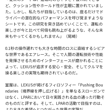
ど、クッション性やホールド性が主眼に置かれていまし
た。しかし、私たちが目指しているのは、座るだけでド
ライバーの潜在的なパフォーマンスを呼び覚ますような
シートです。この研究を突き詰めていくことで、運転の
楽しさが今と比べて何倍も跳ね上がるような、そんな未
来もやってくるかもしれません」（尾崎）
0.1秒の操作遅れでも大きな時間のロスに直結するシビア
な世界であるエアレース。そこで人間の運転技術や性能
を発揮させるためのインターフェースが磨かれることに
よって、LEXUSが追求する安心・安全、そしてクルマを
操る楽しさの実現も期待されているのだ。
室屋は、LEXUSが掲げるフィロソフィー「Pushing Bou
ndaries（境界線を押し広げる）」を単なるスローガンで
はなく、LPARにおいて日々実践される血の通った行動そ
のものだと評する。そして、LPARの活動で目指すのは、
より大きな希望へとつながった世界の実現だ。