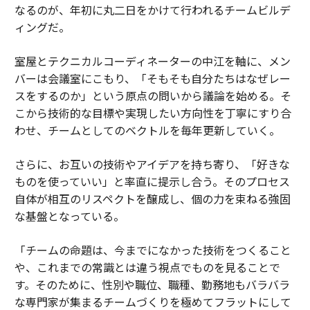
なるのが、年初に丸二日をかけて行われるチームビルデ
ィングだ。
室屋とテクニカルコーディネーターの中江を軸に、メン
バーは会議室にこもり、「そもそも自分たちはなぜレー
スをするのか」という原点の問いから議論を始める。そ
こから技術的な目標や実現したい方向性を丁寧にすり合
わせ、チームとしてのベクトルを毎年更新していく。
さらに、お互いの技術やアイデアを持ち寄り、「好きな
ものを使っていい」と率直に提示し合う。そのプロセス
自体が相互のリスペクトを醸成し、個の力を束ねる強固
な基盤となっている。
「チームの命題は、今までになかった技術をつくること
や、これまでの常識とは違う視点でものを見ることで
す。そのために、性別や職位、職種、勤務地もバラバラ
な専門家が集まるチームづくりを極めてフラットにして