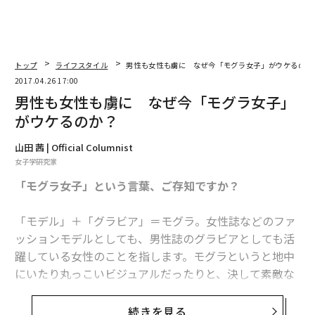
トップ
ライフスタイル
男性も女性も虜に なぜ今「モグラ女子」がウケるのか
2017.04.26 17:00
男性も女性も虜に なぜ今「モグラ女子」
がウケるのか？
山田 茜 | Official Columnist
女子学研究家
「モグラ女子」という言葉、ご存知ですか？
「モデル」＋「グラビア」＝モグラ。女性誌などのファ
ッションモデルとしても、男性誌のグラビアとしても活
躍している女性のことを指します。モグラというと地中
にいたり丸っこいビジュアルだったりと、決して素敵な
イメージではありませんが「モグラ女子」は、なんとも
華やか！ 男性にとっても女性にとっても憧れのパーフ
続きを見る