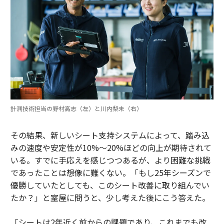
計測技術担当の野村高志（左）と川内梨未（右）
その結果、新しいシート支持システムによって、踏み込
みの速度や安定性が10%〜20%ほどの向上が期待されて
いる。すでに手応えを感じつつあるが、より困難な挑戦
であったことは想像に難くない。「もし25年シーズンで
優勝していたとしても、このシート改善に取り組んでい
たか？」と室屋に問うと、少し考えた後にこう答えた。
「シートは2年近く前からの課題であり、これまでも改