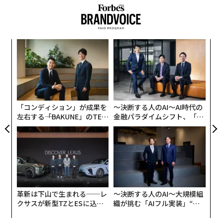
女性誌のモデルという“女子の憧れ”としてのヘルシーな
魅力も、グラビアで求められる“男心をくすぐる”色気の
ある表情も、どちらも見せてくれる存在として、女性ウ
ンツ
〈7
への
ャ
ケと男性ウケが両立することを改めて世の中に示してく
た、
ト
れているのだと感じます。
「
リア
─
UM
ら
以前、昨今のヴィーガン人気について「おしゃれ、美味
「コンディション」が成果を
〜決断する人のAI〜AI時代の
しい、身体にいい」と三拍子揃っていることを挙げまし
左右する――「BAKUNE」のTEN
金融パラダイムシフト、「超
たが、複数の異なる魅力を求められるのは人も同様。こ
TIALが支える「挑戦者の明
個別化」の核心 【MUFG×ウ
のモグラ女子人気の背景には、「美しくて、可愛さもあ
日」
ェルスナビ×PwC】
って、面白くて、頭も良くて……」と、女子たちの「な
んでもできる」への憧れが垣間見えます。
そんな心理を踏まえて、モグラ女子がスポットライトを
浴びている理由を深堀りすると、そこには「ハイブリッ
革新は下山で生まれる──レ
〜決断する人のAI〜大規模組
クサスが新型TZとESに込め
織が挑む「AIフル実装」“使
ド女子」の進化があります。
た「DISCOVER」の哲学
う”企業から“動く”企業へ【N