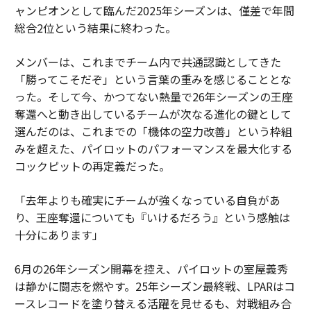
ャンピオンとして臨んだ2025年シーズンは、僅差で年間
総合2位という結果に終わった。
メンバーは、これまでチーム内で共通認識としてきた
「勝ってこそだぞ」という言葉の重みを感じることとな
った。そして今、かつてない熱量で26年シーズンの王座
奪還へと動き出しているチームが次なる進化の鍵として
選んだのは、これまでの「機体の空力改善」という枠組
みを超えた、パイロットのパフォーマンスを最大化する
コックピットの再定義だった。
「去年よりも確実にチームが強くなっている自負があ
り、王座奪還についても『いけるだろう』という感触は
十分にあります」
6月の26年シーズン開幕を控え、パイロットの室屋義秀
は静かに闘志を燃やす。25年シーズン最終戦、LPARはコ
ースレコードを塗り替える活躍を見せるも、対戦組み合