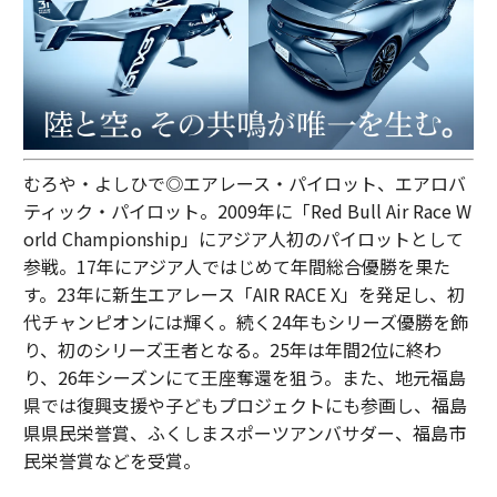
むろや・よしひで◎エアレース・パイロット、エアロバ
ティック・パイロット。2009年に「Red Bull Air Race W
orld Championship」にアジア人初のパイロットとして
参戦。17年にアジア人ではじめて年間総合優勝を果た
す。23年に新生エアレース「AIR RACE X」を発足し、初
代チャンピオンには輝く。続く24年もシリーズ優勝を飾
り、初のシリーズ王者となる。25年は年間2位に終わ
り、26年シーズンにて王座奪還を狙う。また、地元福島
県では復興支援や子どもプロジェクトにも参画し、福島
県県民栄誉賞、ふくしまスポーツアンバサダー、福島市
民栄誉賞などを受賞。