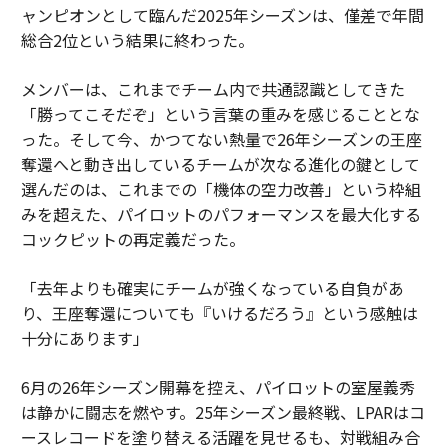
ャンピオンとして臨んだ2025年シーズンは、僅差で年間
総合2位という結果に終わった。
メンバーは、これまでチーム内で共通認識としてきた
「勝ってこそだぞ」という言葉の重みを感じることとな
った。そして今、かつてない熱量で26年シーズンの王座
奪還へと動き出しているチームが次なる進化の鍵として
選んだのは、これまでの「機体の空力改善」という枠組
みを超えた、パイロットのパフォーマンスを最大化する
コックピットの再定義だった。
「去年よりも確実にチームが強くなっている自負があ
り、王座奪還についても『いけるだろう』という感触は
十分にあります」
6月の26年シーズン開幕を控え、パイロットの室屋義秀
は静かに闘志を燃やす。25年シーズン最終戦、LPARはコ
ースレコードを塗り替える活躍を見せるも、対戦組み合