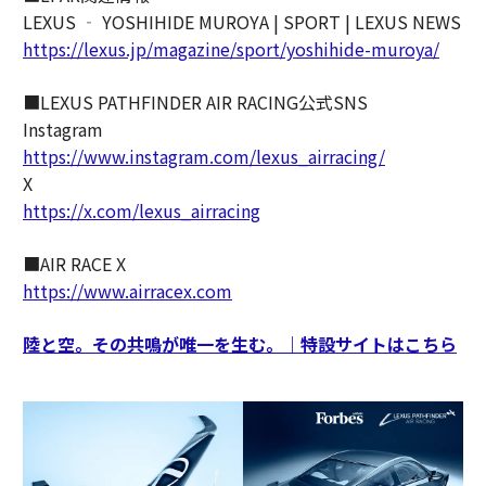
LEXUS ‐ YOSHIHIDE MUROYA | SPORT | LEXUS NEWS
https://lexus.jp/magazine/sport/yoshihide-muroya/
■LEXUS PATHFINDER AIR RACING公式SNS
Instagram
https://www.instagram.com/lexus_airracing/
X
https://x.com/lexus_airracing
■AIR RACE X
https://www.airracex.com
陸と空。その共鳴が唯一を生む。｜特設サイトはこちら