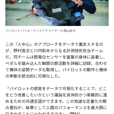
パイロットパフォーマンスアナライザーの澤山純也
この「人中心」のアプローチをデータで裏支えするの
が、野村高志と川内梨未からなる計測技術担当チーム
だ。同チームは筋電位センサーを室屋の身体に装着し、
ペダルを踏み込んだ瞬間の筋活動を詳細に記録。合わせ
て機体の姿勢データも取得し、パイロットの動作と機体
の挙動を統合的に可視化した。
「パイロットの感覚をデータで可視化することで、どこ
をどう改善したいかという議論を具体的かつ客観的に進
めるための共通言語ができます。この地道な定量化の積
み重ねが、結果として人間のパフォーマンスを最大限に
引き出すことにつながるのです」（野村）