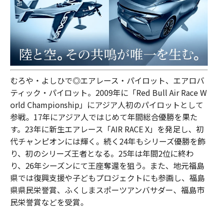
むろや・よしひで◎エアレース・パイロット、エアロバ
ティック・パイロット。2009年に「Red Bull Air Race W
orld Championship」にアジア人初のパイロットとして
参戦。17年にアジア人ではじめて年間総合優勝を果た
す。23年に新生エアレース「AIR RACE X」を発足し、初
代チャンピオンには輝く。続く24年もシリーズ優勝を飾
り、初のシリーズ王者となる。25年は年間2位に終わ
り、26年シーズンにて王座奪還を狙う。また、地元福島
県では復興支援や子どもプロジェクトにも参画し、福島
県県民栄誉賞、ふくしまスポーツアンバサダー、福島市
民栄誉賞などを受賞。