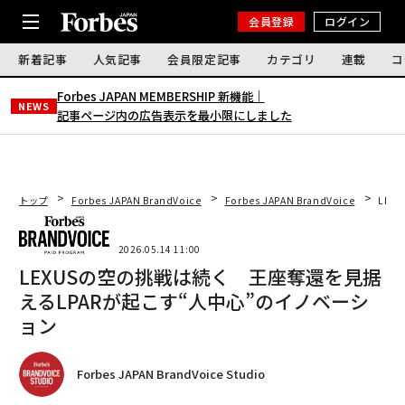
会員登録
ログイン
新着記事
人気記事
会員限定記事
カテゴリ
連載
コ
Forbes JAPAN MEMBERSHIP 新機能｜
NEWS
記事ページ内の広告表示を最小限にしました
トップ
Forbes JAPAN BrandVoice
Forbes JAPAN BrandVoice
LEX
2026.05.14 11:00
LEXUSの空の挑戦は続く 王座奪還を見据
えるLPARが起こす“人中心”のイノベーシ
ョン
Forbes JAPAN BrandVoice Studio