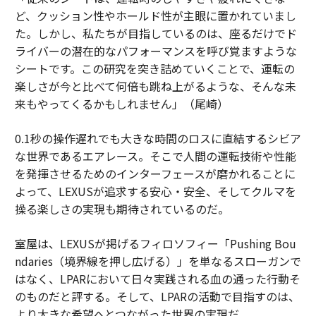
ど、クッション性やホールド性が主眼に置かれていまし
た。しかし、私たちが目指しているのは、座るだけでド
ライバーの潜在的なパフォーマンスを呼び覚ますような
シートです。この研究を突き詰めていくことで、運転の
楽しさが今と比べて何倍も跳ね上がるような、そんな未
来もやってくるかもしれません」（尾崎）
0.1秒の操作遅れでも大きな時間のロスに直結するシビア
な世界であるエアレース。そこで人間の運転技術や性能
を発揮させるためのインターフェースが磨かれることに
よって、LEXUSが追求する安心・安全、そしてクルマを
操る楽しさの実現も期待されているのだ。
室屋は、LEXUSが掲げるフィロソフィー「Pushing Bou
ndaries（境界線を押し広げる）」を単なるスローガンで
はなく、LPARにおいて日々実践される血の通った行動そ
のものだと評する。そして、LPARの活動で目指すのは、
より大きな希望へとつながった世界の実現だ。