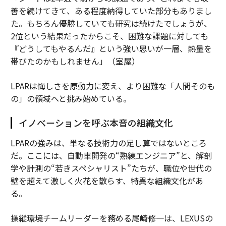
善を続けてきて、ある程度納得していた部分もありまし
た。もちろん優勝していても研究は続けたでしょうが、
2位という結果だったからこそ、困難な課題に対しても
『どうしてもやるんだ』という強い思いが一層、熱量を
帯びたのかもしれません」（室屋）
LPARは悔しさを原動力に変え、より困難な「人間そのも
の」の領域へと挑み始めている。
イノベーションを呼ぶ本音の組織文化
LPARの強みは、単なる技術力の足し算ではないところ
だ。ここには、自動車開発の“熟練エンジニア”と、解剖
学や計測の“若きスペシャリスト”たちが、職位や世代の
壁を超えて激しく火花を散らす、特異な組織文化があ
る。
操縦環境チームリーダーを務める尾崎修一は、LEXUSの