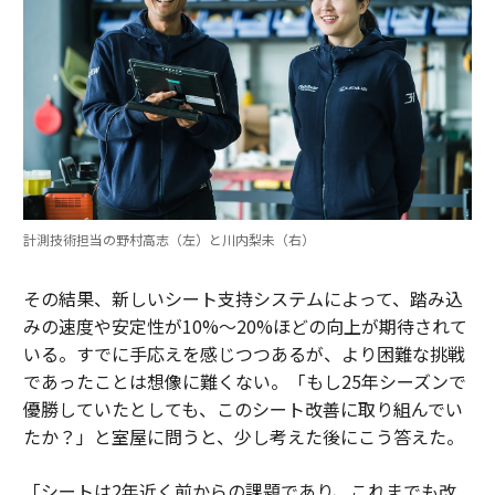
計測技術担当の野村高志（左）と川内梨未（右）
その結果、新しいシート支持システムによって、踏み込
みの速度や安定性が10%〜20%ほどの向上が期待されて
いる。すでに手応えを感じつつあるが、より困難な挑戦
であったことは想像に難くない。「もし25年シーズンで
優勝していたとしても、このシート改善に取り組んでい
たか？」と室屋に問うと、少し考えた後にこう答えた。
「シートは2年近く前からの課題であり、これまでも改