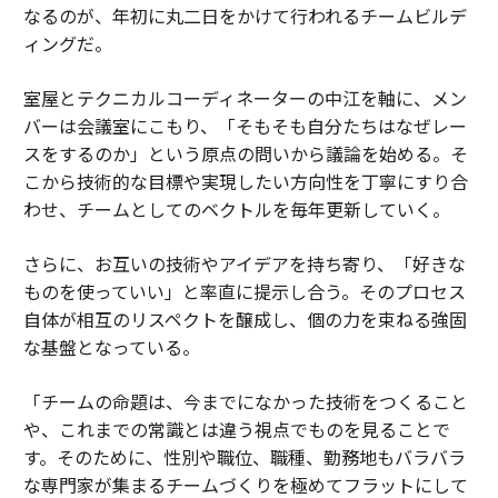
なるのが、年初に丸二日をかけて行われるチームビルデ
ィングだ。
室屋とテクニカルコーディネーターの中江を軸に、メン
バーは会議室にこもり、「そもそも自分たちはなぜレー
スをするのか」という原点の問いから議論を始める。そ
こから技術的な目標や実現したい方向性を丁寧にすり合
わせ、チームとしてのベクトルを毎年更新していく。
さらに、お互いの技術やアイデアを持ち寄り、「好きな
ものを使っていい」と率直に提示し合う。そのプロセス
自体が相互のリスペクトを醸成し、個の力を束ねる強固
な基盤となっている。
「チームの命題は、今までになかった技術をつくること
や、これまでの常識とは違う視点でものを見ることで
す。そのために、性別や職位、職種、勤務地もバラバラ
な専門家が集まるチームづくりを極めてフラットにして