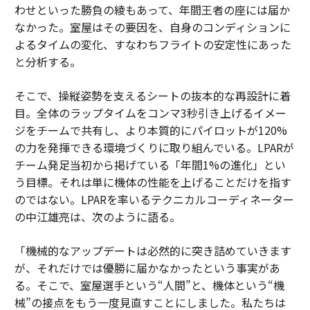
わせといった勝負の綾もあって、年間王者の座には届か
なかった。室屋はその要因を、自身のコンディションに
よるタイムの変化、すなわちフライトの安定性にあった
と分析する。
そこで、操縦姿勢を支えるシートの抜本的な再設計に着
目。全体のラップタイムをコンマ3秒引き上げるイメー
ジをチームで共有し、より本質的にパイロットが120%
の力を発揮できる環境づくりに取り組んでいる。LPARが
チーム発足当初から掲げている「年間1%の進化」とい
う目標。それは単に機体の性能を上げることだけを指す
のではない。LPARを率いるテクニカルコーディネーター
の中江雄亮は、次のように語る。
「機械的なアップデートは必然的に突き詰めていきます
が、それだけでは優勝に届かなかったという事実があ
る。そこで、室屋選手という“人間”と、機体という“機
械”の接点をもう一度見直すことにしました。私たちは