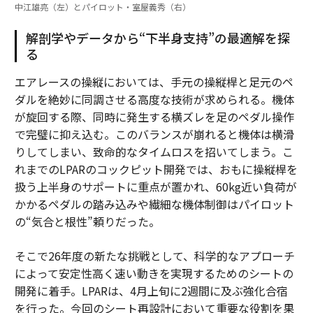
中江雄亮（左）とパイロット・室屋義秀（右）
解剖学やデータから“下半身支持”の最適解を探
る
エアレースの操縦においては、手元の操縦桿と足元のペ
ダルを絶妙に同調させる高度な技術が求められる。機体
が旋回する際、同時に発生する横ズレを足のペダル操作
で完璧に抑え込む。このバランスが崩れると機体は横滑
りしてしまい、致命的なタイムロスを招いてしまう。こ
れまでのLPARのコックピット開発では、おもに操縦桿を
扱う上半身のサポートに重点が置かれ、60kg近い負荷が
かかるペダルの踏み込みや繊細な機体制御はパイロット
の“気合と根性”頼りだった。
そこで26年度の新たな挑戦として、科学的なアプローチ
によって安定性高く速い動きを実現するためのシートの
開発に着手。LPARは、4月上旬に2週間に及ぶ強化合宿
を行った。今回のシート再設計において重要な役割を果