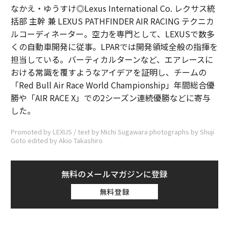
なかえ・ゆうすけ◎Lexus International Co. レクサス統
括部 主幹 兼 LEXUS PATHFINDER AIR RACING テクニカ
ルコーディネーター。空力を専門として、LEXUSで数多
くの自動車開発に従事。LPARでは開発領域全般の指揮を
担当している。バーティカルターンなど、エアレースに
おける常識を覆すようなアイデアを証明し、チームの
「Red Bull Air Race World Championship」年間総合優
勝や「AIR RACE X」での2シーズン連続優勝などに寄与
した。
Promoted by LEXUS / text by Michi Sugawara photographs by Shuji
Goto edited by Akio Takashiro
無料のメールマガジンに登録
無料登録